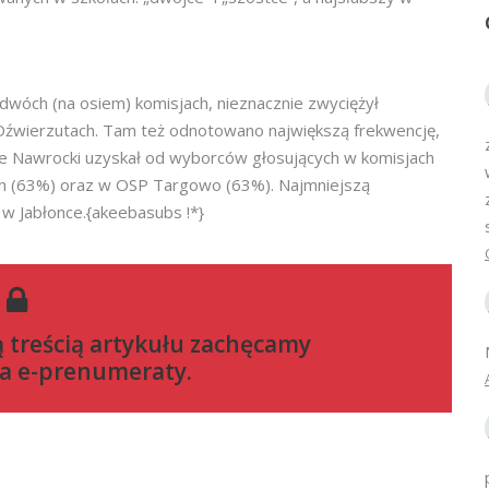
wóch (na osiem) komisjach, nieznacznie zwyciężył
w Dźwierzutach. Tam też odnotowano największą frekwencję,
ie Nawrocki uzyskał od wyborców głosujących w komisjach
ch (63%) oraz w OSP Targowo (63%). Najmniejszą
 w Jabłonce.{akeebasubs !*}
ą treścią artykułu zachęcamy
a e-prenumeraty
.