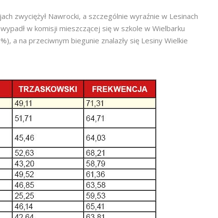
ach zwyciężył Nawrocki, a szczególnie wyraźnie w Lesinach
j wypadł w komisji mieszczącej się w szkole w Wielbarku
, a na przeciwnym biegunie znalazły się Lesiny Wielkie