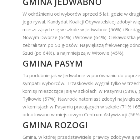
GMINA JEDWABNO
W odróżnieniu od wyborów sprzed 5 lat, gdzie w drug
jego rywal. Kandydat Koalicji Obywatelskiej zdobył w
mieszczących się w szkole w Jedwabnie (56%) i Burdąg
Nowym Dworze (64%) i Witowie (64%). Ciekawostką jes
zebrali tam po 50 głosów. Największą frekwencję od
Szuci (po 64%), a najmniejszą w Witowie (45%).
GMINA PASYM
Tu podobnie jak w Jedwabnie w porównaniu do poprzed
sympatii wyborców. Trzaskowski wygrał tylko w trzech
komisji mieszczącej się w szkołach: w Pasymiu (58%),
Tylkowie (57%). Nawrocki natomiast zdobył największe 
w komisjach w Pasymiu pracujących w szkole (71% i 65
odnotowano w miejscowym Centrum Aktywizacji (56%)
GMINA ROZOGI
Gmina, w której przedstawiciele prawicy zdobywają n