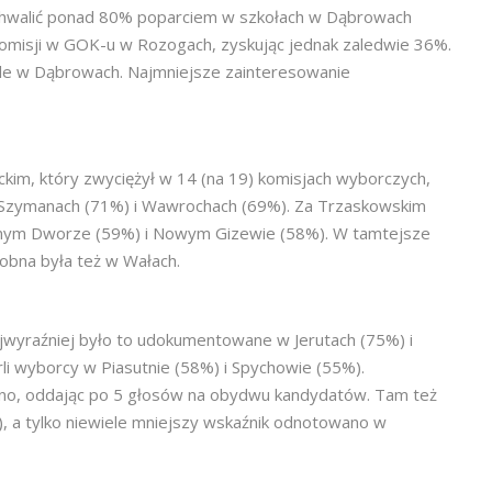
ochwalić ponad 80% poparciem w szkołach w Dąbrowach
 komisji w GOK-u w Rozogach, zyskując jednak zaledwie 36%.
ole w Dąbrowach. Najmniejsze zainteresowanie
kim, który zwyciężył w 14 (na 19) komisjach wyborczych,
, Szymanach (71%) i Wawrochach (69%). Za Trzaskowskim
Leśnym Dworze (59%) i Nowym Gizewie (58%). W tamtejsze
obna była też w Wałach.
ajwyraźniej było to udokumentowane w Jerutach (75%) i
i wyborcy w Piasutnie (58%) i Spychowie (55%).
wno, oddając po 5 głosów na obydwu kandydatów. Tam też
), a tylko niewiele mniejszy wskaźnik odnotowano w