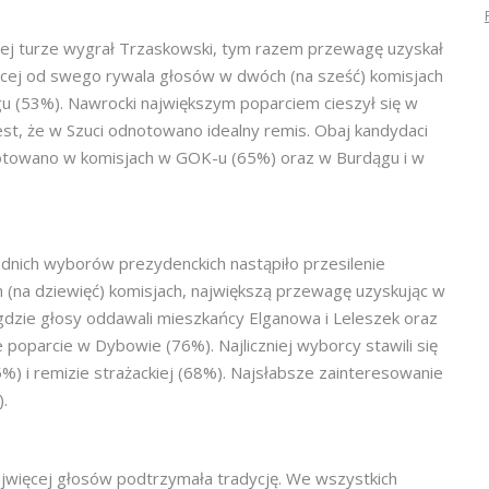
iej turze wygrał Trzaskowski, tym razem przewagę uzyskał
ięcej od swego rywala głosów w dwóch (na sześć) komisjach
u (53%). Nawrocki największym poparciem cieszył się w
t, że w Szuci odnotowano idealny remis. Obaj kandydaci
notowano w komisjach w GOK-u (65%) oraz w Burdągu i w
nich wyborów prezydenckich nastąpiło przesilenie
 (na dziewięć) komisjach, największą przewagę uzyskując w
 gdzie głosy oddawali mieszkańcy Elganowa i Leleszek oraz
poparcie w Dybowie (76%). Najliczniej wyborcy stawili się
%) i remizie strażackiej (68%). Najsłabsze zainteresowanie
.
ajwięcej głosów podtrzymała tradycję. We wszystkich