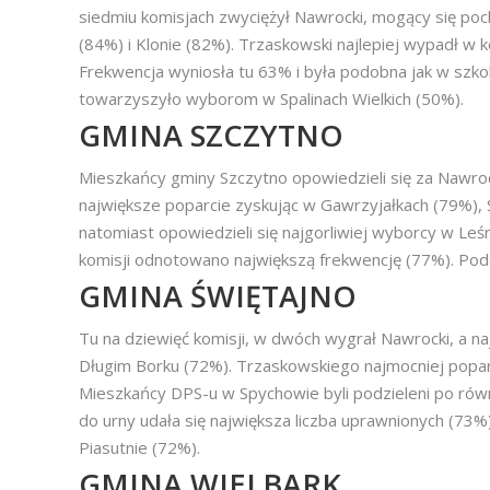
siedmiu komisjach zwyciężył Nawrocki, mogący się p
(84%) i Klonie (82%). Trzaskowski najlepiej wypadł w
Frekwencja wyniosła tu 63% i była podobna jak w szk
towarzyszyło wyborom w Spalinach Wielkich (50%).
GMINA SZCZYTNO
Mieszkańcy gminy Szczytno opowiedzieli się za Nawroc
największe poparcie zyskując w Gawrzyjałkach (79%)
natomiast opowiedzieli się najgorliwiej wyborcy w 
komisji odnotowano największą frekwencję (77%). Pod
GMINA ŚWIĘTAJNO
Tu na dziewięć komisji, w dwóch wygrał Nawrocki, a n
Długim Borku (72%). Trzaskowskiego najmocniej poparl
Mieszkańcy DPS-u w Spychowie byli podzieleni po ró
do urny udała się największa liczba uprawnionych (73%
Piasutnie (72%).
GMINA WIELBARK