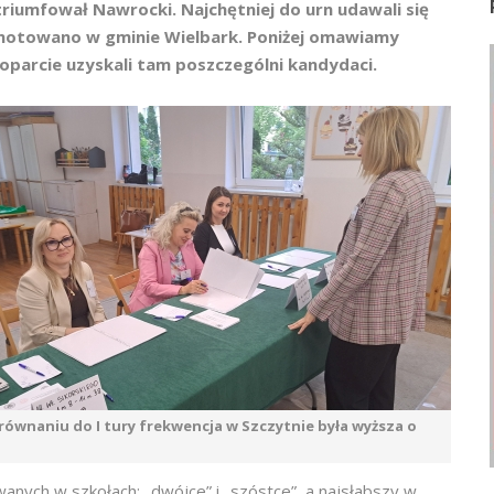
iumfował Nawrocki. Najchętniej do urn udawali się
dnotowano w gminie Wielbark. Poniżej omawiamy
oparcie uzyskali tam poszczególni kandydaci.
ównaniu do I tury frekwencja w Szczytnie była wyższa o
nych w szkołach: „dwójce” i „szóstce”, a najsłabszy w