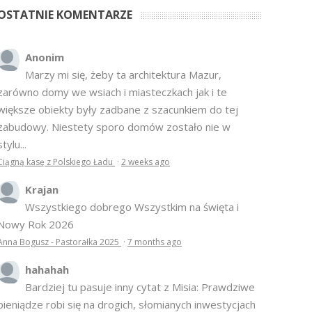
OSTATNIE KOMENTARZE
Anonim
Marzy mi się, żeby ta architektura Mazur,
zarówno domy we wsiach i miasteczkach jak i te
większe obiekty były zadbane z szacunkiem do tej
zabudowy. Niestety sporo domów zostało nie w
stylu...
Ciągną kasę z Polskiego Ładu
·
2 weeks ago
Krajan
Wszystkiego dobrego Wszystkim na święta i
Nowy Rok 2026
Anna Bogusz - Pastorałka 2025
·
7 months ago
hahahah
Bardziej tu pasuje inny cytat z Misia: Prawdziwe
pieniądze robi się na drogich, słomianych inwestycjach