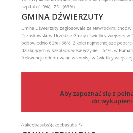
szpitalu (19%) i ZS1 (63%).
GMINA DŹWIERZUTY
Gmina Dźwierzuty zagłosowała za Nawrockim, choć w d
Trzaskowski: w Urzędzie Gminy i świetlicy wiejskiej 
odpowiednio 62% i 66%. Z kolei najmocniejsze poparc
działających w szkołach: w Kałęczynie – 64%, w Ruma
frekwencję odnotowano w komisji w świetlicy wiejskiej
Aby zapoznać się z pełn
do
wykupieni
{/akeebasubs}{akeebasubs *}