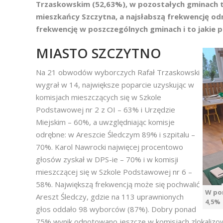
Trzaskowskim (52,63%), w pozostałych gminach tr
mieszkańcy Szczytna, a najsłabszą frekwencję o
frekwencję w poszczególnych gminach i to jakie p
MIASTO SZCZYTNO
Na 21 obwodów wyborczych Rafał Trzaskowski
wygrał w 14, największe poparcie uzyskując w
komisjach mieszczących się w Szkole
Podstawowej nr 2 z OI – 63% i Urzędzie
Miejskim – 60%, a uwzględniając komisje
odrębne: w Areszcie Śledczym 89% i szpitalu –
70%. Karol Nawrocki najwięcej procentowo
głosów zyskał w DPS-ie – 70% i w komisji
mieszczącej się w Szkole Podstawowej nr 6 –
58%. Największą frekwencją może się pochwalić
W por
Areszt Śledczy, gdzie na 113 uprawnionych
4,5%
głos oddało 98 wyborców (87%). Dobry ponad
75% wynik odnotowano jeszcze w komisjach zlokalizowa