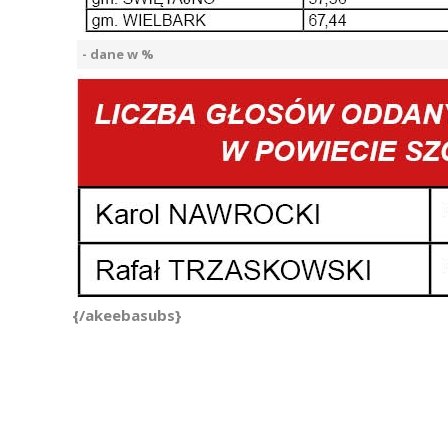
- dane w %
{/akeebasubs}