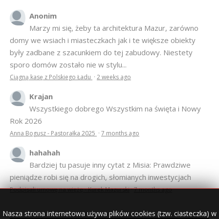
Anonim
Marzy mi się, żeby ta architektura Mazur, zarówno
domy we wsiach i miasteczkach jak i te większe obiekty
były zadbane z szacunkiem do tej zabudowy. Niestety
sporo domów zostało nie w stylu...
Ciągną kasę z Polskiego Ładu
·
2 weeks ago
Krajan
Wszystkiego dobrego Wszystkim na święta i Nowy
Rok 2026
Anna Bogusz - Pastorałka 2025
·
7 months ago
hahahah
Bardziej tu pasuje inny cytat z Misia: Prawdziwe
pieniądze robi się na drogich, słomianych inwestycjach
Podpisali umowę na wieżę - Kurek Mazurski
·
7 months ago
Nasza strona internetowa używa plików cookies (tzw. ciasteczka) w