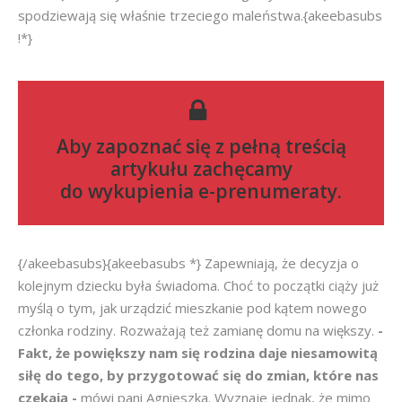
spodziewają się właśnie trzeciego maleństwa.{akeebasubs
!*}
Aby zapoznać się z pełną treścią
artykułu zachęcamy
do
wykupienia e-prenumeraty
.
{/akeebasubs}{akeebasubs *} Zapewniają, że decyzja o
kolejnym dziecku była świadoma. Choć to początki ciąży już
myślą o tym, jak urządzić mieszkanie pod kątem nowego
członka rodziny. Rozważają też zamianę domu na większy.
-
Fakt, że powiększy nam się rodzina daje niesamowitą
siłę do tego, by przygotować się do zmian, które nas
czekają -
mówi pani Agnieszka. Wyznaje jednak, że mimo