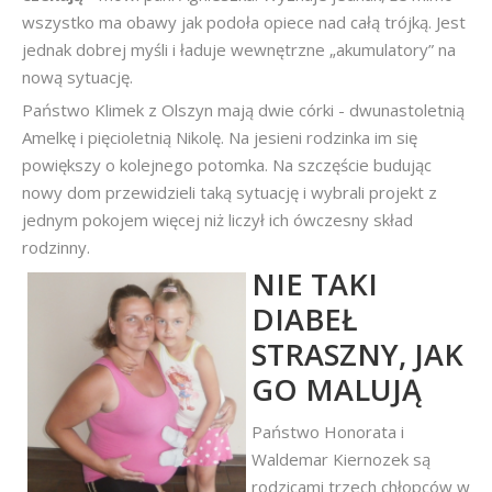
wszystko ma obawy jak podoła opiece nad całą trójką. Jest
jednak dobrej myśli i ładuje wewnętrzne „akumulatory” na
nową sytuację.
Państwo Klimek z Olszyn mają dwie córki - dwunastoletnią
Amelkę i pięcioletnią Nikolę. Na jesieni rodzinka im się
powiększy o kolejnego potomka. Na szczęście budując
nowy dom przewidzieli taką sytuację i wybrali projekt z
jednym pokojem więcej niż liczył ich ówczesny skład
rodzinny.
NIE TAKI
DIABEŁ
STRASZNY, JAK
GO MALUJĄ
Państwo Honorata i
Waldemar Kiernozek są
rodzicami trzech chłopców w