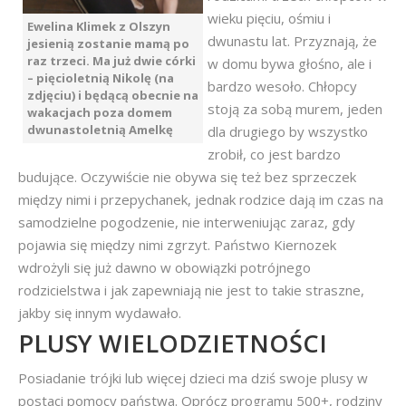
wieku pięciu, ośmiu i
Ewelina Klimek z Olszyn
dwunastu lat. Przyznają, że
jesienią zostanie mamą po
raz trzeci. Ma już dwie córki
w domu bywa głośno, ale i
– pięcioletnią Nikolę (na
bardzo wesoło. Chłopcy
zdjęciu) i będącą obecnie na
stoją za sobą murem, jeden
wakacjach poza domem
dwunastoletnią Amelkę
dla drugiego by wszystko
zrobił, co jest bardzo
budujące. Oczywiście nie obywa się też bez sprzeczek
między nimi i przepychanek, jednak rodzice dają im czas na
samodzielne pogodzenie, nie interweniując zaraz, gdy
pojawia się między nimi zgrzyt. Państwo Kiernozek
wdrożyli się już dawno w obowiązki potrójnego
rodzicielstwa i jak zapewniają nie jest to takie straszne,
jakby się innym wydawało.
PLUSY WIELODZIETNOŚCI
Posiadanie trójki lub więcej dzieci ma dziś swoje plusy w
postaci pomocy państwa. Oprócz programu 500+, rodziny