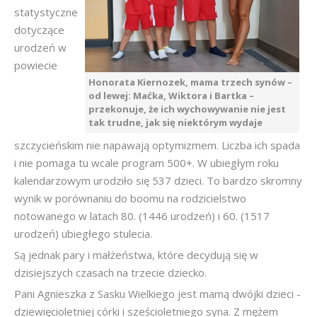
statystyczne
dotyczące
urodzeń w
powiecie
Honorata Kiernozek, mama trzech synów –
od lewej: Maćka, Wiktora i Bartka –
przekonuje, że ich wychowywanie nie jest
tak trudne, jak się niektórym wydaje
szczycieńskim nie napawają optymizmem. Liczba ich spada
i nie pomaga tu wcale program 500+. W ubiegłym roku
kalendarzowym urodziło się 537 dzieci. To bardzo skromny
wynik w porównaniu do boomu na rodzicielstwo
notowanego w latach 80. (1446 urodzeń) i 60. (1517
urodzeń) ubiegłego stulecia.
Są jednak pary i małżeństwa, które decydują się w
dzisiejszych czasach na trzecie dziecko.
Pani Agnieszka z Sasku Wielkiego jest mamą dwójki dzieci -
dziewięcioletniej córki i sześcioletniego syna. Z mężem