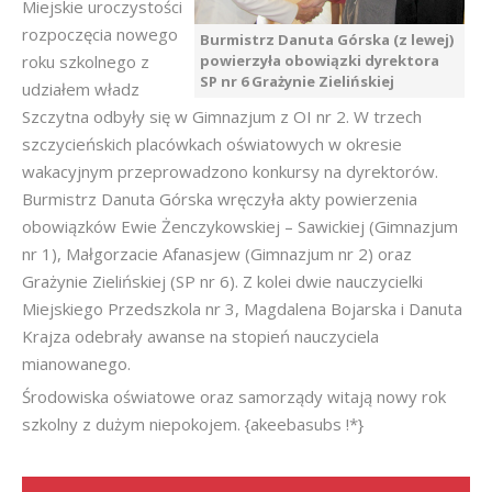
Miejskie uroczystości
rozpoczęcia nowego
Burmistrz Danuta Górska (z lewej)
roku szkolnego z
powierzyła obowiązki dyrektora
SP nr 6 Grażynie Zielińskiej
udziałem władz
Szczytna odbyły się w Gimnazjum z OI nr 2. W trzech
szczycieńskich placówkach oświatowych w okresie
wakacyjnym przeprowadzono konkursy na dyrektorów.
Burmistrz Danuta Górska wręczyła akty powierzenia
obowiązków Ewie Żenczykowskiej – Sawickiej (Gimnazjum
nr 1), Małgorzacie Afanasjew (Gimnazjum nr 2) oraz
Grażynie Zielińskiej (SP nr 6). Z kolei dwie nauczycielki
Miejskiego Przedszkola nr 3, Magdalena Bojarska i Danuta
Krajza odebrały awanse na stopień nauczyciela
mianowanego.
Środowiska oświatowe oraz samorządy witają nowy rok
szkolny z dużym niepokojem. {akeebasubs !*}