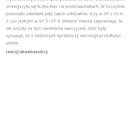
zmniejszyła się liczba klas I w podstawówkach. W Szczytnie
powstało zaledwie pięć takich oddziałów: trzy w SP z OI nr
2 i po jednym w SP 3 i SP 6. Władze miasta zapewniają, że
nie poszły za tym zwolnienia nauczycieli, choć były
sytuacje, że z niektórymi dyrektorzy nie mogli przedłużyć
umów.
(ew){/akeebasubs}