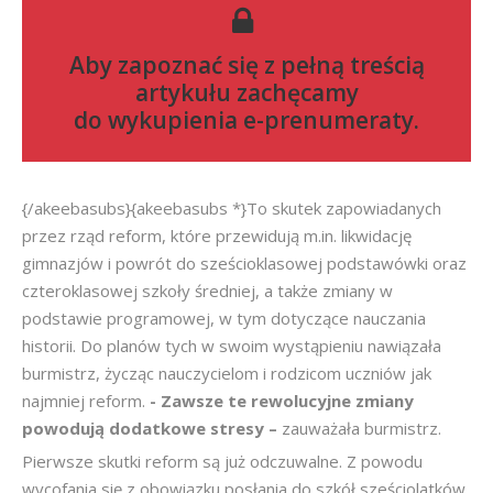
Aby zapoznać się z pełną treścią
artykułu zachęcamy
do
wykupienia e-prenumeraty
.
{/akeebasubs}{akeebasubs *}To skutek zapowiadanych
przez rząd reform, które przewidują m.in. likwidację
gimnazjów i powrót do sześcioklasowej podstawówki oraz
czteroklasowej szkoły średniej, a także zmiany w
podstawie programowej, w tym dotyczące nauczania
historii. Do planów tych w swoim wystąpieniu nawiązała
burmistrz, życząc nauczycielom i rodzicom uczniów jak
najmniej reform.
- Zawsze te rewolucyjne zmiany
powodują dodatkowe stresy –
zauważała burmistrz.
Pierwsze skutki reform są już odczuwalne. Z powodu
wycofania się z obowiązku posłania do szkół sześciolatków,