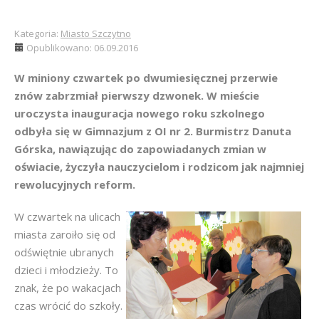
Kategoria:
Miasto Szczytno
Opublikowano: 06.09.2016
W miniony czwartek po dwumiesięcznej przerwie
znów zabrzmiał pierwszy dzwonek. W mieście
uroczysta inauguracja nowego roku szkolnego
odbyła się w Gimnazjum z OI nr 2. Burmistrz Danuta
Górska, nawiązując do zapowiadanych zmian w
oświacie, życzyła nauczycielom i rodzicom jak najmniej
rewolucyjnych reform.
W czwartek na ulicach
miasta zaroiło się od
odświętnie ubranych
dzieci i młodzieży. To
znak, że po wakacjach
czas wrócić do szkoły.