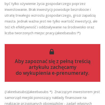
być tylko ożywienie życia gospodarczego poprzez
inwestowanie. Brak inwestycji powoduje bezrobocie i
utratę trwałego wzrostu gospodarczego, grozi zapaścią
miasta. Jednak ważna jest nie tylko wartość inwestycji, ale
też ich efektywność i oddziaływanie na środowisko oraz
liczba tworzonych miejsc pracy.{akeebasubs !*}
Aby zapoznać się z pełną treścią
artykułu zachęcamy
do
wykupienia e-prenumeraty
.
{/akeebasubs}{akeebasubs *} Znaczącym inwestorem jest
samorząd miejski ponoszący nakłady finansowe na
realizacje przypisanych obowiązków - zadań własnych