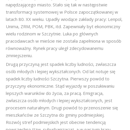
napędzającego miasto. Stało się tak w następstwie
transformacji systemowej w Polsce zapoczątkowanej w
latach 80. XX wieku. Upadły wiodące zakłady pracy: Lenpol,
Unima, ZRM, POM, PBK, itd. Zapewniały byt ekonomiczny
wielu rodzinom w Szczytnie. Luka po głównych
pracodawcach w mieście nie została zapełniona w sposób
równoważny. Rynek pracy uległ zdecydowanemu
zmniejszeniu.
Drugą przyczyną jest spadek liczby ludności, zwłaszcza
osób młodych i lepiej wykształconych. Od lat notuje się
spadek liczby ludności Szczytna. Pierwszy powód to
przyczyny ekonomiczne. Stąd wyjazdy w poszukiwaniu
lepszych warunków do życia, za pracą. Emigracja,
zwłaszcza osób młodych i lepiej wykształconych, jest
procesem naturalnym. Drugi powód to przenoszenie się
mieszkańców ze Szczytna do gminy podmiejskiej.
Rozwój stref podmiejskich jest obecnie tendencją
powszechną (tzw. suburbanizacja), a w naszym kraju