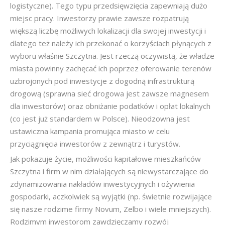
logistyczne). Tego typu przedsięwzięcia zapewniają dużo
miejsc pracy. Inwestorzy prawie zawsze rozpatrują
większą liczbę możliwych lokalizacji dla swojej inwestycji i
dlatego też należy ich przekonać o korzyściach płynących z
wyboru właśnie Szczytna. Jest rzeczą oczywistą, że władze
miasta powinny zachęcać ich poprzez oferowanie terenów
uzbrojonych pod inwestycje z dogodną infrastrukturą
drogową (sprawna sieć drogowa jest zawsze magnesem
dla inwestorów) oraz obniżanie podatków i opłat lokalnych
(co jest już standardem w Polsce). Nieodzowna jest
ustawiczna kampania promująca miasto w celu
przyciągnięcia inwestorów z zewnątrz i turystów.
Jak pokazuje życie, możliwości kapitałowe mieszkańców
Szczytna i firm w nim działających są niewystarczające do
zdynamizowania nakładów inwestycyjnych i ożywienia
gospodarki, aczkolwiek są wyjątki (np. świetnie rozwijające
się nasze rodzime firmy Novum, Zelbo i wiele mniejszych).
Rodzimym inwestorom zawdzięczamy rozwój