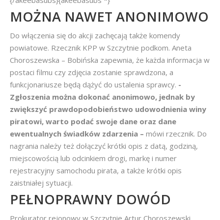
{/akeebasubs}{akeebasubs *}
MOŻNA NAWET ANONIMOWO
Do włączenia się do akcji zachęcają także komendy
powiatowe. Rzecznik KPP w Szczytnie podkom. Aneta
Choroszewska – Bobińska zapewnia, że każda informacja w
postaci filmu czy zdjęcia zostanie sprawdzona, a
funkcjonariusze będą dążyć do ustalenia sprawcy.
-
Zgłoszenia można dokonać anonimowo, jednak by
zwiększyć prawdopodobieństwo udowodnienia winy
piratowi, warto podać swoje dane oraz dane
ewentualnych świadków zdarzenia –
mówi rzecznik. Do
nagrania należy też dołączyć krótki opis z datą, godziną,
miejscowością lub odcinkiem drogi, markę i numer
rejestracyjny samochodu pirata, a także krótki opis
zaistniałej sytuacji.
PEŁNOPRAWNY DOWÓD
Prokurator rejonowy w Szczytnie Artur Choroszewski