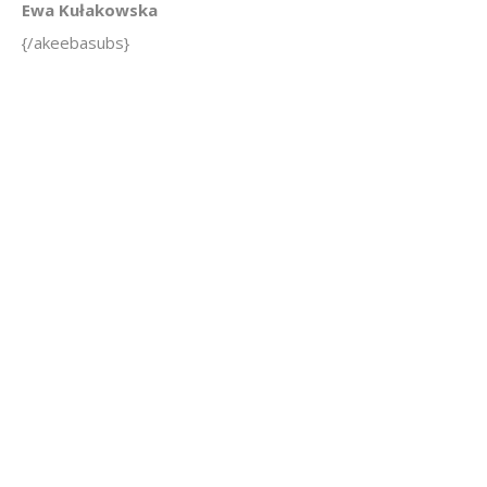
Ewa Kułakowska
{/akeebasubs}