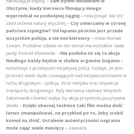
naruszają przepisy.
- Sam byłem świadkiem w
Olsztynie, kiedy kierowca filmujący innego
wyprzedzał na podwójnej ciągłej –
relacjonuje. Ma też
zastrzeżenia natury etycznej.
- Czy zmierzamy w stronę
państwa szpiegów? Od łapania piratów jest przede
wszystkim policja, a nie inni kierowcy –
mówi Roman
Szwarc. Podobne zdanie na ten temat ma instruktor nauki
jazdy Konrad Klonowski.
- Nie podoba mi się ta akcja.
Niedługo każdy będzie w służbie organów ścigania –
komentuje z przekąsem inicjatywę policji. Dodaje, że jest
przecież wiele służb czuwających nad bezpieczeństwem w
ruchu drogowym – policja, straż miejska oraz inspekcja
transportu drogowego. Były kierowca rajdowy Wojciech
Zaborowski również wątpi, by akcja przyniosła pozytywne
skutki.
- Dzięki obecnej technice taki film można dość
łatwo zmanipulować, na przykład po to, żeby zrobić
komuś na złość. Ustalenie autentyczności nagrania
może
zająć wiele miesięcy –
zauważa.