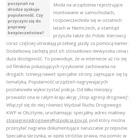
poczynań na
Moda na urządzenia rejestrujące
drodze zyskuje
montowane w samochodach,
popularność. Czy
rozpowszechniła się w ostatnich
przyczyni się do
poprawy
latach w Niemczech, a stamtąd
bezpieczeństwa?
przyszła także do Polski. Kierowcy
coraz częściej utrwalają przebieg jazdy za pomocą kamer.
Dodatkową zachętą jest ich stosunkowo niewysoka cena i
duża dostępność. To powoduje, że w internecie aż roi się
od filmików pokazujących ryzykowne zachowania na
drogach. Istnieją nawet specjalne strony zajmujące się tą
tematyką. Popularność urządzeń nagrywających
postanowiła wykorzystać policja. Od kilku miesięcy
prowadzi ona w całym kraju akcję „Stop agresji drogowej”.
Włączył się do niej również Wydział Ruchu Drogowego
KWP w Olsztynie, uruchamiając specjalny adres mailowy
stopagresjidrogowej@ol.policja.gov.pl
, pod który można
przesyłać nagrania dokumentujące naruszanie przepisów.
Specjalna skrzynka, w opinii stróżów prawa, ma pomóc w