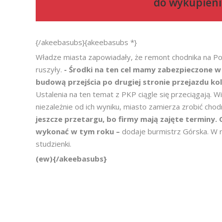
do
wykupieni
{/akeebasubs}{akeebasubs *}
Władze miasta zapowiadały, że remont chodnika na Pol
ruszyły.
- Środki na ten cel mamy zabezpieczone w 
budową przejścia po drugiej stronie przejazdu k
Ustalenia na ten temat z PKP ciągle się przeciągają. 
niezależnie od ich wyniku, miasto zamierza zrobić chodni
jeszcze przetargu, bo firmy mają zajęte terminy.
wykonać w tym roku –
dodaje burmistrz Górska. W 
studzienki.
(ew){/akeebasubs}