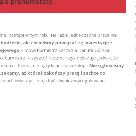
a e-prenumeraty
.
nej nastąpi w tym roku. Na razie jednak żadne prace nie
budżecie, ale chcieliśmy powiązać tę inwestycję z
olejowego –
mówi burmistrz Szczytna Danuta Górska.
Wiceburmistrz Krzysztof Kaczmarczyk deklaruje jednak, że
k na ul. Polnej, nie oglądając się na kolej.
- Nie ogłosiliśmy
 Czekamy, aż któraś zakończy pracę i zechce to
ramach inwestycji mają być również wyregulowane