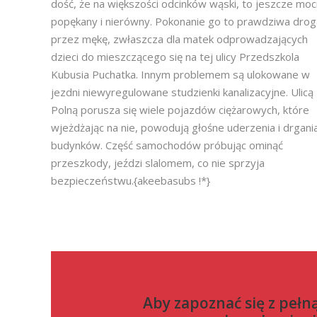
dość, że na większości odcinków wąski, to jeszcze mo
popękany i nierówny. Pokonanie go to prawdziwa drog
przez mękę, zwłaszcza dla matek odprowadzających
dzieci do mieszczącego się na tej ulicy Przedszkola
Kubusia Puchatka. Innym problemem są ulokowane w
jezdni niewyregulowane studzienki kanalizacyjne. Ulicą
Polną porusza się wiele pojazdów ciężarowych, które
wjeżdżając na nie, powodują głośne uderzenia i drgani
budynków. Część samochodów próbując ominąć
przeszkody, jeździ slalomem, co nie sprzyja
bezpieczeństwu.{akeebasubs !*}
Aby zapoznać się z pełn