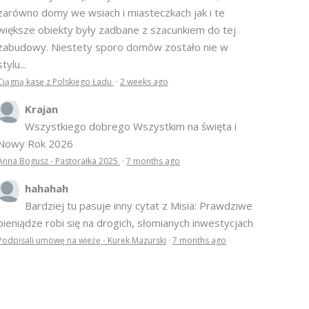
zarówno domy we wsiach i miasteczkach jak i te
większe obiekty były zadbane z szacunkiem do tej
zabudowy. Niestety sporo domów zostało nie w
stylu...
Ciągną kasę z Polskiego Ładu
·
2 weeks ago
Krajan
Wszystkiego dobrego Wszystkim na święta i
Nowy Rok 2026
Anna Bogusz - Pastorałka 2025
·
7 months ago
hahahah
Bardziej tu pasuje inny cytat z Misia: Prawdziwe
pieniądze robi się na drogich, słomianych inwestycjach
Podpisali umowę na wieżę - Kurek Mazurski
·
7 months ago