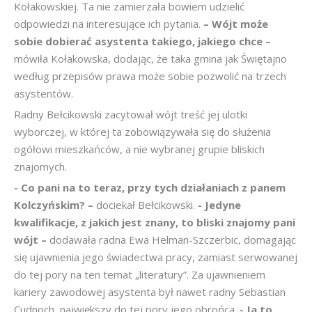
Kołakowskiej. Ta nie zamierzała bowiem udzielić
odpowiedzi na interesujące ich pytania.
– Wójt może
sobie dobierać asystenta takiego, jakiego chce –
mówiła Kołakowska, dodając, że taka gmina jak Świętajno
według przepisów prawa może sobie pozwolić na trzech
asystentów.
Radny Bełcikowski zacytował wójt treść jej ulotki
wyborczej, w której ta zobowiązywała się do służenia
ogółowi mieszkańców, a nie wybranej grupie bliskich
znajomych.
- Co pani na to teraz, przy tych działaniach z panem
Kolczyńskim? –
dociekał Bełcikowski.
- Jedyne
kwalifikacje, z jakich jest znany, to bliski znajomy pani
wójt –
dodawała radna Ewa Helman-Szczerbic, domagając
się ujawnienia jego świadectwa pracy, zamiast serwowanej
do tej pory na ten temat „literatury”. Za ujawnieniem
kariery zawodowej asystenta był nawet radny Sebastian
Cudnoch, największy do tej pory jego obrońca.
- Ja to