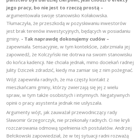
jego pracy, bo nie jest to rzeczą prostą –
argumentowała swoje stanowisko Kołakowska.
Tłumaczyła, że przeszkodą w pozyskiwaniu inwestorów
jest brak terenów inwestycyjnych, będących w posiadaniu
gminy.
- Tak naprawdę dokonujemy cudów –
zapewniała. Sensacyjnie, w tym kontekście, zabrzmiała jej
zapowiedź, że Kolczyński nie dotrwa na swoim stanowisku
do końca kadencji. Nie chciała jednak, mimo dociekań radnej
Julity Dziczek zdradzić, kiedy ma zamiar się z nim pożegnać.
Wójt zapewniła radnych, że ma częsty kontakt z
mieszkańcami gminy, którzy zwierzają się jej z wielu
spraw, w tym także osobistych i intymnych. Negatywnych
opinii o pracy asystenta jednak nie usłyszała.
Argumenty wójt, jak zauważał przewodniczący rady
Sławomir Grzegorczyk, nie przekonały radnych. Ci nie kryli
rozczarowania odmową spełnienia ich postulatów. Andrzej
Bełcikowski zapowiedział, że w tej sytuacji radni rozważą