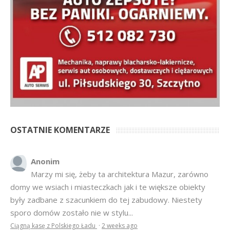
OSTATNIE KOMENTARZE
Anonim
Marzy mi się, żeby ta architektura Mazur, zarówno
domy we wsiach i miasteczkach jak i te większe obiekty
były zadbane z szacunkiem do tej zabudowy. Niestety
sporo domów zostało nie w stylu...
Ciągną kasę z Polskiego Ładu
·
2 weeks ago