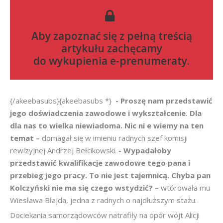
Aby zapoznać się z pełną treścią
artykułu zachęcamy
do
wykupienia e-prenumeraty
.
{/akeebasubs}{akeebasubs *}
- Proszę nam przedstawić
jego doświadczenia zawodowe i wykształcenie. Dla
dla nas to wielka niewiadoma. Nic ni
e wiemy na ten
temat –
domagał się w imieniu radnych szef komisji
rewizyjnej Andrzej Bełcikowski.
- Wypadałoby
przedstawić kwalifikacje zawodowe tego pana i
przebieg jego pracy. To nie jest tajemnicą. Chyba pan
Kolczyński nie ma się czego wstydzić? –
wtórowała mu
Wiesława Błajda, jedna z radnych o najdłuższym stażu.
Dociekania samorządowców natrafiły na opór wójt Alicji