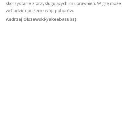
skorzystanie z przysługujących im uprawnień. W grę może
wchodzić obniżenie wójt poborów.
Andrzej Olszewski{/akeebasubs}