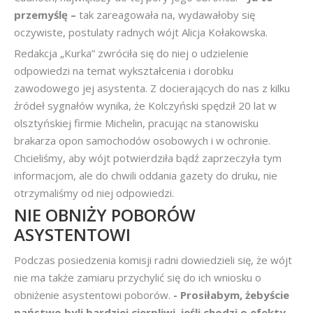
przemyślę –
tak zareagowała na, wydawałoby się
oczywiste, postulaty radnych wójt Alicja Kołakowska.
Redakcja „Kurka” zwróciła się do niej o udzielenie
odpowiedzi na temat wykształcenia i dorobku
zawodowego jej asystenta. Z docierających do nas z kilku
źródeł sygnałów wynika, że Kolczyński spędził 20 lat w
olsztyńskiej firmie Michelin, pracując na stanowisku
brakarza opon samochodów osobowych i w ochronie.
Chcieliśmy, aby wójt potwierdziła bądź zaprzeczyła tym
informacjom, ale do chwili oddania gazety do druku, nie
otrzymaliśmy od niej odpowiedzi.
NIE OBNIŻY POBORÓW
ASYSTENTOWI
Podczas posiedzenia komisji radni dowiedzieli się, że wójt
nie ma także zamiaru przychylić się do ich wniosku o
obniżenie asystentowi poborów.
- Prosiłabym, żebyście
państwo byli bardziej cierpliwi, jeśli chodzi o efekty