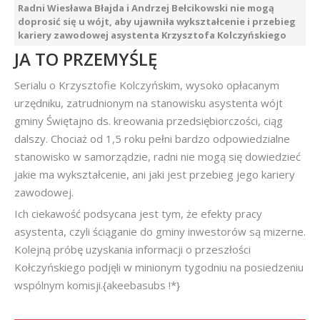
Radni Wiesława Błajda i Andrzej Bełcikowski nie mogą
doprosić się u wójt, aby ujawniła wykształcenie i przebieg
kariery zawodowej asystenta Krzysztofa Kolczyńskiego
JA TO PRZEMYŚLĘ
Serialu o Krzysztofie Kolczyńskim, wysoko opłacanym
urzędniku, zatrudnionym na stanowisku asystenta wójt
gminy Świętajno ds. kreowania przedsiębiorczości, ciąg
dalszy. Chociaż od 1,5 roku pełni bardzo odpowiedzialne
stanowisko w samorządzie, radni nie mogą się dowiedzieć
jakie ma wykształcenie, ani jaki jest przebieg jego kariery
zawodowej.
Ich ciekawość podsycana jest tym, że efekty pracy
asystenta, czyli ściąganie do gminy inwestorów są mizerne.
Kolejną próbę uzyskania informacji o przeszłości
Kołczyńskiego podjęli w minionym tygodniu na posiedzeniu
wspólnym komisji.{akeebasubs !*}