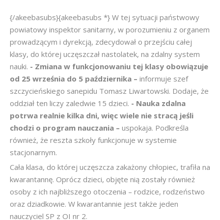
{/akeebasubs}{akeebasubs *} W tej sytuacji państwowy
powiatowy inspektor sanitarny, w porozumieniu z organem
prowadzącym i dyrekcją, zdecydował o przejściu całej
klasy, do której uczęszczał nastolatek, na zdalny system
nauki.
- Zmiana w funkcjonowaniu tej klasy obowiązuje
od 25 września do 5 października –
informuje szef
szczycieńskiego sanepidu Tomasz Liwartowski. Dodaje, że
oddział ten liczy zaledwie 15 dzieci.
- Nauka zdalna
potrwa realnie kilka dni, więc wiele nie stracą jeśli
chodzi o program nauczania –
uspokaja. Podkreśla
również, że reszta szkoły funkcjonuje w systemie
stacjonarnym.
Cała klasa, do której uczęszcza zakażony chłopiec, trafiła na
kwarantannę. Oprócz dzieci, objęte nią zostały również
osoby z ich najbliższego otoczenia – rodzice, rodzeństwo
oraz dziadkowie. W kwarantannie jest także jeden
nauczyciel SP z OI nr 2.