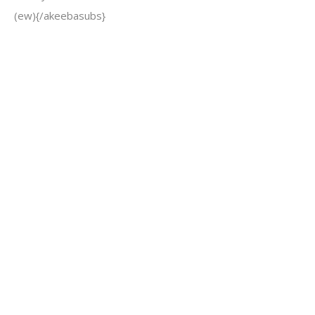
(ew){/akeebasubs}