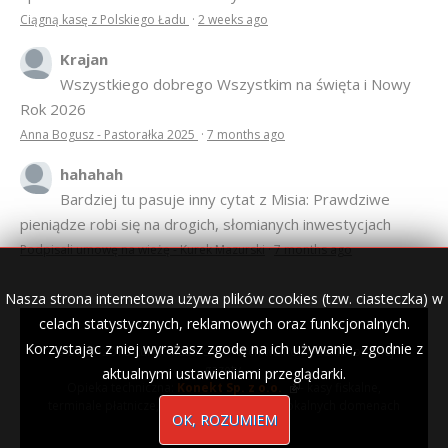
Ciągną kasę z Polskiego Ładu
·
2 weeks ago
Krajan
Wszystkiego dobrego Wszystkim na święta i Nowy
Rok 2026
Anna Bogusz - Pastorałka 2025
·
7 months ago
hahahah
Bardziej tu pasuje inny cytat z Misia: Prawdziwe
pieniądze robi się na drogich, słomianych inwestycjach
Podpisali umowę na wieżę - Kurek Mazurski
·
7 months ago
Nasza strona internetowa używa plików cookies (tzw. ciasteczka) w
celach statystycznych, reklamowych oraz funkcjonalnych.
Korzystając z niej wyrażasz zgodę na ich używanie, zgodnie z
© 2007–2018 Kurek Mazurski — archiwalne wydania lokalnej
gazety.
aktualnymi ustawieniami przeglądarki.
Opieka techniczna:
Konekt Sp. z o.o.
- kasy fiskalne,
terminale płatnicze, usługi IT, wizytówki w lokalnych domenach
OK, ROZUMIEM