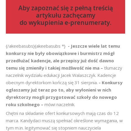
Aby zapoznać się z pełną treścią
artykułu zachęcamy
do
wykupienia e-prenumeraty
.
{/akeebasubs}{akeebasubs *}
- Jeszcze wiele lat temu
konkursy nie były obowiązkowe i burmistrz mógł
przedłużać kadencje, ale przepisy już dość dawno
temu się zmieniły i takiej możliwość nie ma –
tłumaczy
naczelnik wydziału edukacji Jacek Walaszczyk. Kadencje
obecnym dyrektorkom kończą się 31 sierpnia.
- Konkursy
ogłaszamy już teraz po to, aby wyłonieni w nich
dyrektorzy mogli przygotować szkoły do nowego
roku szkolnego –
mówi naczelnik.
Chętni na składanie ofert konkursowych mają czas do 12
marca. Kandydaci muszą spełniać określone wymagania, w
tym m.in. legitymować się stopniem nauczyciela