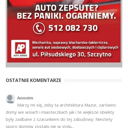
OSTATNIE KOMENTARZE
Anonim
Marzy mi się, żeby ta architektura Mazur, zarówno
domy we wsiach i miasteczkach jak i te większe obiekty
były zadbane z szacunkiem do tej zabudowy. Niestety
sporo domów zostało nie w stylu...