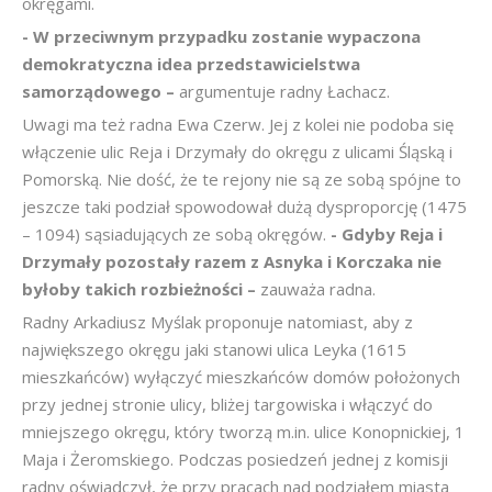
okręgami.
- W przeciwnym przypadku zostanie wypaczona
demokratyczna idea przedstawicielstwa
samorządowego –
argumentuje radny Łachacz.
Uwagi ma też radna Ewa Czerw. Jej z kolei nie podoba się
włączenie ulic Reja i Drzymały do okręgu z ulicami Śląską i
Pomorską. Nie dość, że te rejony nie są ze sobą spójne to
jeszcze taki podział spowodował dużą dysproporcję (1475
– 1094) sąsiadujących ze sobą okręgów.
- Gdyby Reja i
Drzymały pozostały razem z Asnyka i Korczaka nie
byłoby takich rozbieżności –
zauważa radna.
Radny Arkadiusz Myślak proponuje natomiast, aby z
największego okręgu jaki stanowi ulica Leyka (1615
mieszkańców) wyłączyć mieszkańców domów położonych
przy jednej stronie ulicy, bliżej targowiska i włączyć do
mniejszego okręgu, który tworzą m.in. ulice Konopnickiej, 1
Maja i Żeromskiego. Podczas posiedzeń jednej z komisji
radny oświadczył, że przy pracach nad podziałem miasta