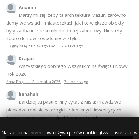
Anonim
Marzy mi się, żeby ta architektura Mazur, zarówno
domy we wsiach i miasteczkach jak i te większe obiekty
były zadbane z szacunkiem do tej zabudowy. Niestety
sporo domów zostało nie w stylu...
Ciągną kasę z Polskiego Ładu
·
2 weeks ago
Krajan
Wszystkiego dobrego Wszystkim na święta i Nowy
Rok 2026
Anna Bogusz - Pastorałka 2025
·
7 months ago
hahahah
Bardziej tu pasuje inny cytat z Misia: Prawdziwe
pieniądze robi się na drogich, słomianych inwestycjach
Podpisali umowę na wieżę - Kurek Mazurski
·
7 months ago
Nasza strona internetowa używa plików cookies (tzw. ciasteczka) w