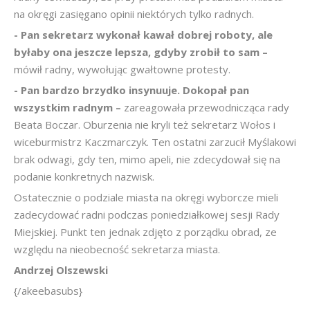
na okręgi zasięgano opinii niektórych tylko radnych.
- Pan sekretarz wykonał kawał dobrej roboty, ale
byłaby ona jeszcze lepsza, gdyby zrobił to sam –
mówił radny, wywołując gwałtowne protesty.
- Pan bardzo brzydko insynuuje. Dokopał pan
wszystkim radnym –
zareagowała przewodnicząca rady
Beata Boczar. Oburzenia nie kryli też sekretarz Wołos i
wiceburmistrz Kaczmarczyk. Ten ostatni zarzucił Myślakowi
brak odwagi, gdy ten, mimo apeli, nie zdecydował się na
podanie konkretnych nazwisk.
Ostatecznie o podziale miasta na okręgi wyborcze mieli
zadecydować radni podczas poniedziałkowej sesji Rady
Miejskiej. Punkt ten jednak zdjęto z porządku obrad, ze
względu na nieobecność sekretarza miasta.
Andrzej Olszewski
{/akeebasubs}