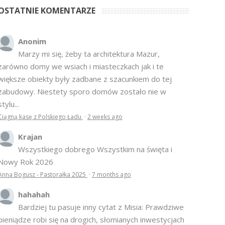
OSTATNIE KOMENTARZE
Anonim
Marzy mi się, żeby ta architektura Mazur,
zarówno domy we wsiach i miasteczkach jak i te
większe obiekty były zadbane z szacunkiem do tej
zabudowy. Niestety sporo domów zostało nie w
stylu...
Ciągną kasę z Polskiego Ładu
·
2 weeks ago
Krajan
Wszystkiego dobrego Wszystkim na święta i
Nowy Rok 2026
Anna Bogusz - Pastorałka 2025
·
7 months ago
hahahah
Bardziej tu pasuje inny cytat z Misia: Prawdziwe
pieniądze robi się na drogich, słomianych inwestycjach