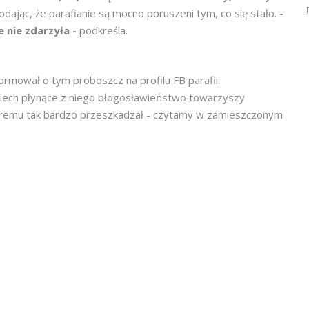
odając, że parafianie są mocno poruszeni tym, co się stało.
-
e nie zdarzyła -
podkreśla.
ormował o tym proboszcz na profilu FB parafii.
iech płynące z niego błogosławieństwo towarzyszy
óremu tak bardzo przeszkadzał - czytamy w zamieszczonym