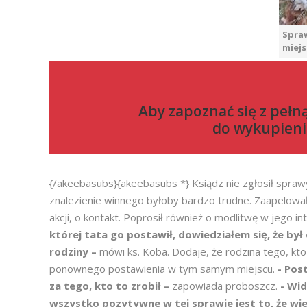
Spraw
miej
Aby zapoznać się z pełn
do
wykupieni
{/akeebasubs}{akeebasubs *} Ksiądz nie zgłosił sprawy
znalezienie winnego byłoby bardzo trudne. Zaapelowa
akcji, o kontakt. Poprosił również o modlitwę w jego int
której tata go postawił, dowiedziałem się, że by
rodziny –
mówi ks. Koba. Dodaje, że rodzina tego, kto
ponownego postawienia w tym samym miejscu.
- Pos
za tego, kto to zrobił –
zapowiada proboszcz.
- Wi
wszystko pozytywne w tej sprawie jest to, że wielu 