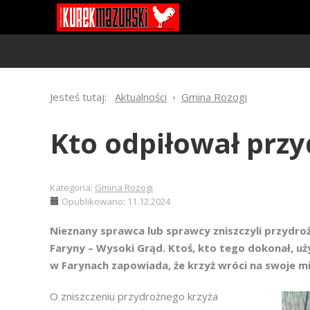
Jesteś tutaj:
Aktualności
Gmina Rozogi
Kto odpiłował przy
Kategoria:
Gmina Rozogi
Opublikowano: 11.12.2024
Nieznany sprawca lub sprawcy zniszczyli przydroż
Faryny – Wysoki Grąd. Ktoś, kto tego dokonał, uż
w Farynach zapowiada, że krzyż wróci na swoje mi
O zniszczeniu przydrożnego krzyża