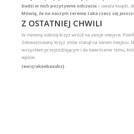
budzi w nich pozytywne odczucia –
uważa ksiądz, d
Mówią, że na naszym terenie taka rzecz się jeszcz
Z OSTATNIEJ CHWILI
W minioną sobotę krzyż wrócił na swoje miejsce. Poinf
Zdewastowany krzyż znów stanął na swoim miejscu. N
wszystkim przejeżdżającym i da nawrócenie temu, kt
wpisie.
(ew){/akeebasubs}