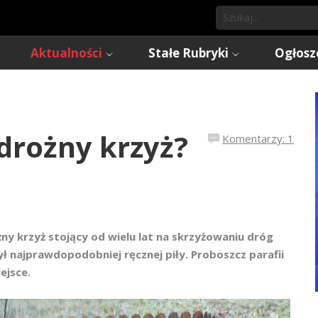
Aktualności
Stałe Rubryki
Ogłosz
drożny krzyż?
Komentarzy: 1
ny krzyż stojący od wielu lat na skrzyżowaniu dróg
ył najprawdopodobniej ręcznej piły. Proboszcz parafii
ejsce.