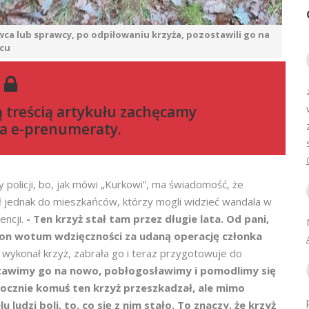
ca lub sprawcy, po odpiłowaniu krzyża, pozostawili go na
scu
ą treścią artykułu zachęcamy
a e-prenumeraty
.
 policji, bo, jak mówi „Kurkowi”, ma świadomość, że
ł jednak do mieszkańców, którzy mogli widzieć wandala w
encji.
- Ten krzyż stał tam przez długie lata. Od pani,
ł on wotum wdzięczności za udaną operację członka
 wykonał krzyż, zabrała go i teraz przygotowuje do
tawimy go na nowo, pobłogosławimy i pomodlimy się
docznie komuś ten krzyż przeszkadzał, ale mimo
ludzi boli, to, co się z nim stało. To znaczy, że krzyż