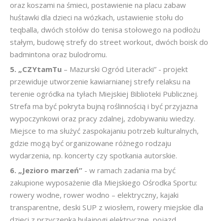
oraz koszami na śmieci, postawienie na placu zabaw
huśtawki dla dzieci na wózkach, ustawienie stołu do
teqballa, dwóch stołów do tenisa stołowego na podłożu
stałym, budowę strefy do street workout, dwóch boisk do
badmintona oraz bulodromu.
5. „CZYtamTu
– Mazurski Ogród Literacki” - projekt
przewiduje utworzenie kawiarnianej strefy relaksu na
terenie ogródka na tyłach Miejskiej Biblioteki Publicznej.
Strefa ma być pokryta bujną roślinnością i być przyjazna
wypoczynkowi oraz pracy zdalnej, zdobywaniu wiedzy.
Miejsce to ma służyć zaspokajaniu potrzeb kulturalnych,
gdzie mogą być organizowane różnego rodzaju
wydarzenia, np. koncerty czy spotkania autorskie.
6. „Jezioro marzeń”
- w ramach zadania ma być
zakupione wyposażenie dla Miejskiego Ośrodka Sportu:
rowery wodne, rower wodno – elektryczny, kajaki
transparentne, deski SUP z wiosłem, rowery miejskie dla
dzieci z przyczepką hulajnogi elektryczne, pojazd