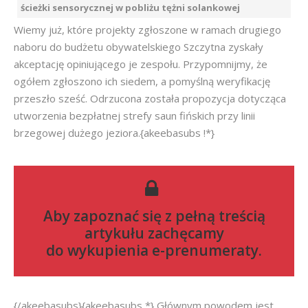
ścieżki sensorycznej w pobliżu tężni solankowej
Wiemy już, które projekty zgłoszone w ramach drugiego
naboru do budżetu obywatelskiego Szczytna zyskały
akceptację opiniującego je zespołu. Przypomnijmy, że
ogółem zgłoszono ich siedem, a pomyślną weryfikację
przeszło sześć. Odrzucona została propozycja dotycząca
utworzenia bezpłatnej strefy saun fińskich przy linii
brzegowej dużego jeziora.{akeebasubs !*}
Aby zapoznać się z pełną treścią
artykułu zachęcamy
do
wykupienia e-prenumeraty
.
{/akeebasubs}{akeebasubs *} Głównym powodem jest