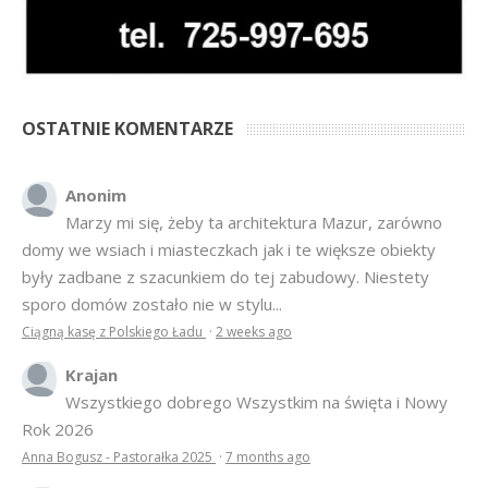
OSTATNIE KOMENTARZE
Anonim
Marzy mi się, żeby ta architektura Mazur, zarówno
domy we wsiach i miasteczkach jak i te większe obiekty
były zadbane z szacunkiem do tej zabudowy. Niestety
sporo domów zostało nie w stylu...
Ciągną kasę z Polskiego Ładu
·
2 weeks ago
Krajan
Wszystkiego dobrego Wszystkim na święta i Nowy
Rok 2026
Anna Bogusz - Pastorałka 2025
·
7 months ago