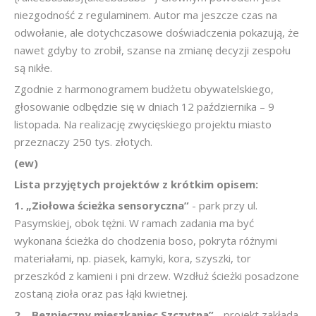
niezgodność z regulaminem. Autor ma jeszcze czas na
odwołanie, ale dotychczasowe doświadczenia pokazują, że
nawet gdyby to zrobił, szanse na zmianę decyzji zespołu
są nikłe.
Zgodnie z harmonogramem budżetu obywatelskiego,
głosowanie odbędzie się w dniach 12 października – 9
listopada. Na realizację zwycięskiego projektu miasto
przeznaczy 250 tys. złotych.
(ew)
Lista przyjętych projektów z krótkim opisem:
1. „Ziołowa ścieżka sensoryczna”
- park przy ul.
Pasymskiej, obok tężni. W ramach zadania ma być
wykonana ścieżka do chodzenia boso, pokryta różnymi
materiałami, np. piasek, kamyki, kora, szyszki, tor
przeszkód z kamieni i pni drzew. Wzdłuż ścieżki posadzone
zostaną zioła oraz pas łąki kwietnej.
2. „Bezpieczny mieszkaniec Szczytna”
- projekt zakłada