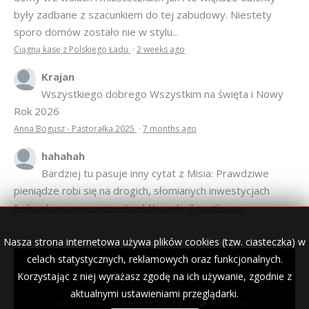
były zadbane z szacunkiem do tej zabudowy. Niestety
sporo domów zostało nie w stylu...
Ciągną kasę z Polskiego Ładu
·
2 weeks ago
Krajan
Wszystkiego dobrego Wszystkim na święta i Nowy
Rok 2026
Anna Bogusz - Pastorałka 2025
·
7 months ago
hahahah
Bardziej tu pasuje inny cytat z Misia: Prawdziwe
pieniądze robi się na drogich, słomianych inwestycjach
Podpisali umowę na wieżę - Kurek Mazurski
·
7 months ago
Nasza strona internetowa używa plików cookies (tzw. ciasteczka) w
celach statystycznych, reklamowych oraz funkcjonalnych.
Korzystając z niej wyrażasz zgodę na ich używanie, zgodnie z
© 2007–2018 Kurek Mazurski — archiwalne wydania lokalnej
gazety.
aktualnymi ustawieniami przeglądarki.
Opieka techniczna:
Konekt Sp. z o.o.
- kasy fiskalne,