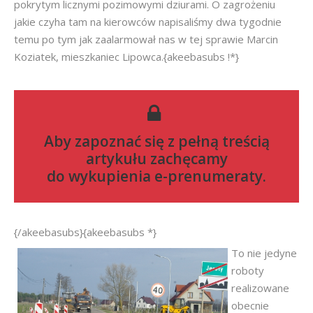
pokrytym licznymi pozimowymi dziurami. O zagrożeniu
jakie czyha tam na kierowców napisaliśmy dwa tygodnie
temu po tym jak zaalarmował nas w tej sprawie Marcin
Koziatek, mieszkaniec Lipowca.{akeebasubs !*}
Aby zapoznać się z pełną treścią
artykułu zachęcamy
do
wykupienia e-prenumeraty
.
{/akeebasubs}{akeebasubs *}
To nie jedyne
roboty
realizowane
obecnie