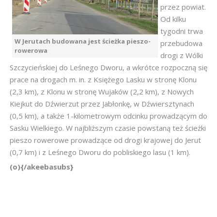
przez powiat.
Od kilku
tygodni trwa
W Jerutach budowana jest ścieżka pieszo-
przebudowa
rowerowa
drogi z Wólki
Szczycieńskiej do Leśnego Dworu, a wkrótce rozpoczną się
prace na drogach m. in. z Księżego Lasku w stronę Klonu
(2,3 km), z Klonu w stronę Wujaków (2,2 km), z Nowych
Kiejkut do Dźwierzut przez Jabłonkę, w Dźwiersztynach
(0,5 km), a także 1-kilometrowym odcinku prowadzącym do
Sasku Wielkiego. W najbliższym czasie powstaną też ścieżki
pieszo rowerowe prowadzące od drogi krajowej do Jerut
(0,7 km) i z Leśnego Dworu do pobliskiego lasu (1 km).
(o){/akeebasubs}