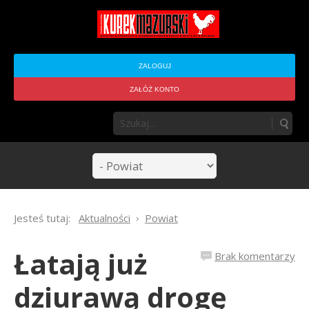
ZALOGUJ
ZAŁÓŻ KONTO
Jesteś tutaj:
Aktualności
Powiat
Łatają już
Brak komentarzy
dziurawą drogę