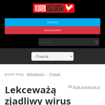
ZALOGUJ
ZAŁÓŻ KONTO
Jesteś tutaj:
Aktualności
Powiat
Lekceważą
Brak komentarzy
zjadliwy wirus