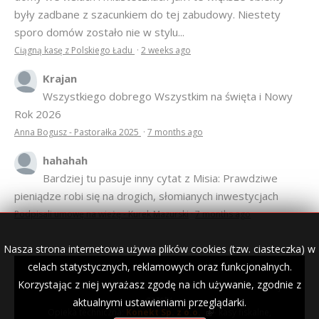
były zadbane z szacunkiem do tej zabudowy. Niestety
sporo domów zostało nie w stylu...
Ciągną kasę z Polskiego Ładu
·
2 weeks ago
Krajan
Wszystkiego dobrego Wszystkim na święta i Nowy
Rok 2026
Anna Bogusz - Pastorałka 2025
·
7 months ago
hahahah
Bardziej tu pasuje inny cytat z Misia: Prawdziwe
pieniądze robi się na drogich, słomianych inwestycjach
Podpisali umowę na wieżę - Kurek Mazurski
·
7 months ago
Nasza strona internetowa używa plików cookies (tzw. ciasteczka) w
celach statystycznych, reklamowych oraz funkcjonalnych.
Korzystając z niej wyrażasz zgodę na ich używanie, zgodnie z
© 2007–2018 Kurek Mazurski — archiwalne wydania lokalnej
gazety.
aktualnymi ustawieniami przeglądarki.
Opieka techniczna:
Konekt Sp. z o.o.
- kasy fiskalne,