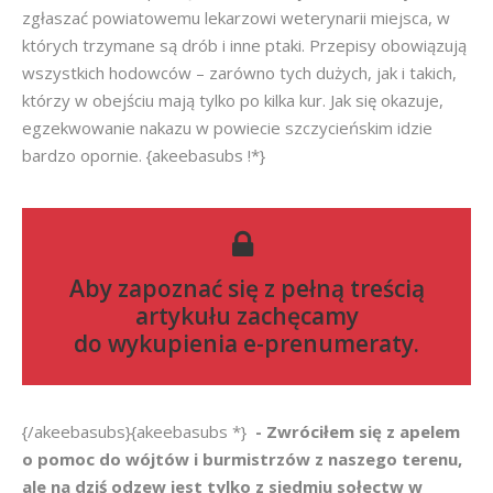
zgłaszać powiatowemu lekarzowi weterynarii miejsca, w
których trzymane są drób i inne ptaki. Przepisy obowiązują
wszystkich hodowców – zarówno tych dużych, jak i takich,
którzy w obejściu mają tylko po kilka kur. Jak się okazuje,
egzekwowanie nakazu w powiecie szczycieńskim idzie
bardzo opornie. {akeebasubs !*}
Aby zapoznać się z pełną treścią
artykułu zachęcamy
do
wykupienia e-prenumeraty
.
{/akeebasubs}{akeebasubs *}
- Zwróciłem się z apelem
o pomoc do wójtów i burmistrzów z naszego terenu,
ale na dziś odzew jest tylko z siedmiu sołectw w