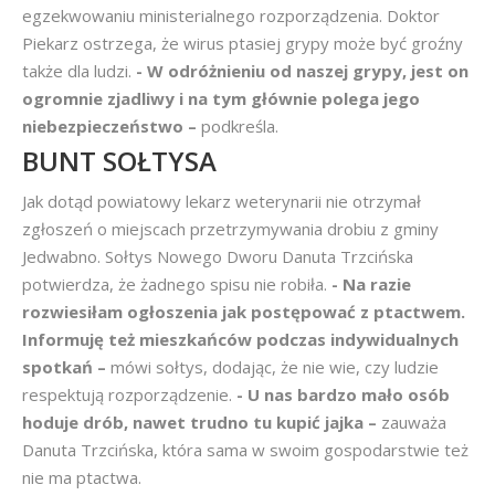
egzekwowaniu ministerialnego rozporządzenia. Doktor
Piekarz ostrzega, że wirus ptasiej grypy może być groźny
także dla ludzi.
- W odróżnieniu od naszej grypy, jest on
ogromnie zjadliwy i na tym głównie polega jego
niebezpieczeństwo –
podkreśla.
BUNT SOŁTYSA
Jak dotąd powiatowy lekarz weterynarii nie otrzymał
zgłoszeń o miejscach przetrzymywania drobiu z gminy
Jedwabno. Sołtys Nowego Dworu Danuta Trzcińska
potwierdza, że żadnego spisu nie robiła.
- Na razie
rozwiesiłam ogłoszenia jak postępować z ptactwem.
Informuję też mieszkańców podczas indywidualnych
spotkań –
mówi sołtys, dodając, że nie wie, czy ludzie
respektują rozporządzenie.
- U nas bardzo mało osób
hoduje drób, nawet trudno tu kupić jajka –
zauważa
Danuta Trzcińska, która sama w swoim gospodarstwie też
nie ma ptactwa.