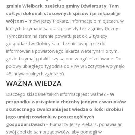
gminie Wielbark, sześciu z gminy Dźwierzuty. Tam
sołtysi dokonali stosownych spisów i przekazali je
wójtom –
mówi Jerzy Piekarz. Informacje o miejscach, w
których trzymane są ptaki przyszły też z gminy Rozogi.
Tymczasem na terenie powiatu jest ok. 2 tysięcy
gospodarstw. Rolnicy sami też nie kwapią się do
informowania powiatowego lekarza weterynarii o tym,
gdzie trzymają ptaki i czy są one w ogóle izolowane. Do
połowy ubiegłego tygodnia do PIW w Szczytnie wpłynęło
48 indywidualnych zgłoszeń.
WAŻNA WIEDZA
Dlaczego składanie takich informacji jest ważne?
- W
przypadku wystąpienia choroby jednym z warunków
skutecznego zwalczania jest wiedza o ilości drobiu i
jego umiejscowieniu w poszczególnych
gospodarstwach –
tłumaczy Jerzy Piekarz, ponawiając
swój apel do samorządowców, aby pomogli w