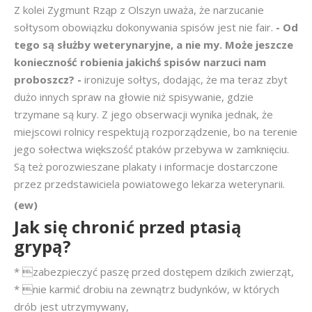
Z kolei Zygmunt Rząp z Olszyn uważa, że narzucanie
sołtysom obowiązku dokonywania spisów jest nie fair.
- Od
tego są służby weterynaryjne, a nie my. Może jeszcze
konieczność robienia jakichś spisów narzuci nam
proboszcz? -
ironizuje sołtys, dodając, że ma teraz zbyt
dużo innych spraw na głowie niż spisywanie, gdzie
trzymane są kury. Z jego obserwacji wynika jednak, że
miejscowi rolnicy respektują rozporządzenie, bo na terenie
jego sołectwa większość ptaków przebywa w zamknięciu.
Są też porozwieszane plakaty i informacje dostarczone
przez przedstawiciela powiatowego lekarza weterynarii.
(ew)
Jak się chronić przed ptasią
grypą?
* zabezpieczyć paszę przed dostępem dzikich zwierząt,
* nie karmić drobiu na zewnątrz budynków, w których
drób jest utrzymywany,