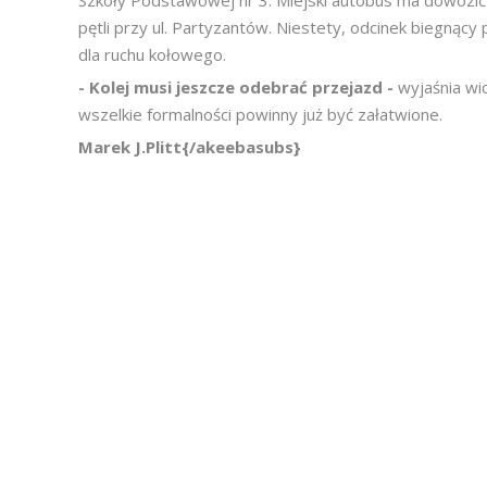
Szkoły Podstawowej nr 3. Miejski autobus ma dowozić
pętli przy ul. Partyzantów. Niestety, odcinek biegnący 
dla ruchu kołowego.
- Kolej musi jeszcze odebrać przejazd -
wyjaśnia wi
wszelkie formalności powinny już być załatwione.
Marek J.Plitt{/akeebasubs}