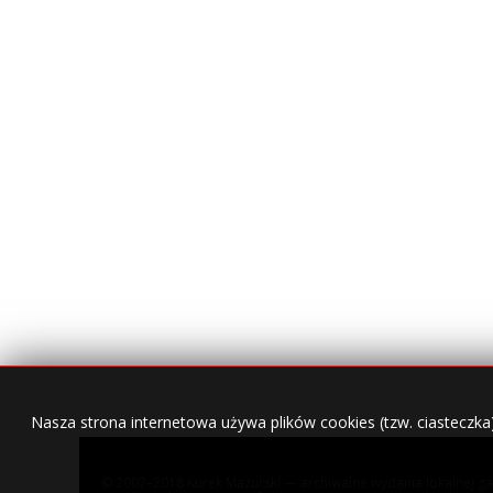
Nasza strona internetowa używa plików cookies (tzw. ciasteczka
© 2007–2018 Kurek Mazurski — archiwalne wydania lokalnej ga