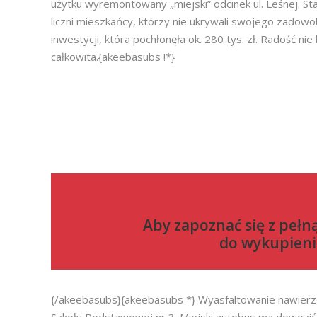
użytku wyremontowany „miejski” odcinek ul. Leśnej. Staw
liczni mieszkańcy, którzy nie ukrywali swojego zadowol
inwestycji, która pochłonęła ok. 280 tys. zł. Radość nie
całkowita.{akeebasubs !*}
Aby zapoznać się z pełn
do
wykupieni
{/akeebasubs}{akeebasubs *} Wyasfaltowanie nawierzch