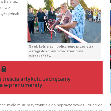
ili się też
enia z
 była jednak
Na ul. Leśnej symbolicznego przecięcia
wstęgi dokonali przedstawiciele
mieszkańców
ą treścią artykułu zachęcamy
a e-prenumeraty
.
ni miało m. in. przyczynić się do poprawy dowozu dzieci do