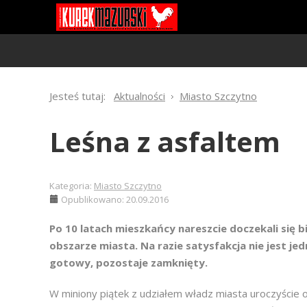
Jesteś tutaj:
Aktualności
Miasto Szczytno
Leśna z asfaltem
Kategoria:
Miasto Szczytno
Opublikowano: 20.09.2016
Po 10 latach mieszkańcy nareszcie doczekali się bi
obszarze miasta. Na razie satysfakcja nie jest je
gotowy, pozostaje zamknięty.
W miniony piątek z udziałem władz miasta uroczyście