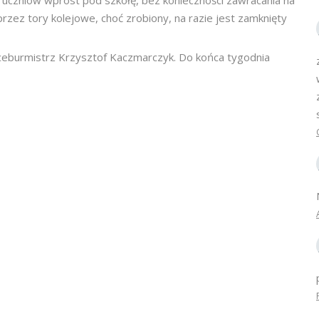
 uczniów wprost pod szkołę, bez konieczności zawracania na
przez tory kolejowe, choć zrobiony, na razie jest zamknięty
ceburmistrz Krzysztof Kaczmarczyk. Do końca tygodnia