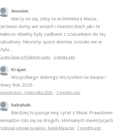
Anonim
Marzy mi się, żeby ta architektura Mazur,
zarówno domy we wsiach i miasteczkach jak i te
większe obiekty były zadbane z szacunkiem do tej
zabudowy. Niestety sporo domów zostało nie w
stylu...
Ciągną kasę z Polskiego Ładu
·
2 weeks ago
Krajan
Wszystkiego dobrego Wszystkim na święta i
Nowy Rok 2026
Anna Bogusz - Pastorałka 2025
·
7 months ago
hahahah
Bardziej tu pasuje inny cytat z Misia: Prawdziwe
pieniądze robi się na drogich, słomianych inwestycjach
Podpisali umowę na wieżę - Kurek Mazurski
·
7 months ago