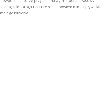
t dowodem na to, że przyjaźń ma wymiar ponadczasowy,
nają się tak: „Droga Pani Prezes...”, bowiem mimo upływu lat
mojego istnienia.