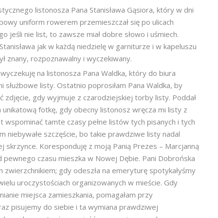
tycznego listonosza Pana Stanisława Gąsiora, który w dni
żbowy uniform rowerem przemieszczał się po ulicach
go jeśli nie list, to zawsze miał dobre słowo i uśmiech.
tanisława jak w każdą niedzielę w garniturze i w kapeluszu
 Był znany, rozpoznawalny i wyczekiwany.
wyczekuję na listonosza Pana Waldka, który do biura
i służbowe listy. Ostatnio poprosiłam Pana Waldka, by
ć zdjęcie, gdy wyjmuje z czarodziejskiej torby listy. Poddał
 unikatową fotkę, gdy obecny listonosz wręcza mi listy z
est wspominać tamte czasy pełne listów tych pisanych i tych
niebywałe szczęście, bo takie prawdziwe listy nadal
ej skrzynce. Koresponduję z moją Panią Prezes – Marcjanną
d pewnego czasu mieszka w Nowej Dębie. Pani Dobrońska
im zwierzchnikiem; gdy odeszła na emeryturę spotykałyśmy
 wielu uroczystościach organizowanych w mieście. Gdy
zmianie miejsca zamieszkania, pomagałam przy
az pisujemy do siebie i ta wymiana prawdziwej