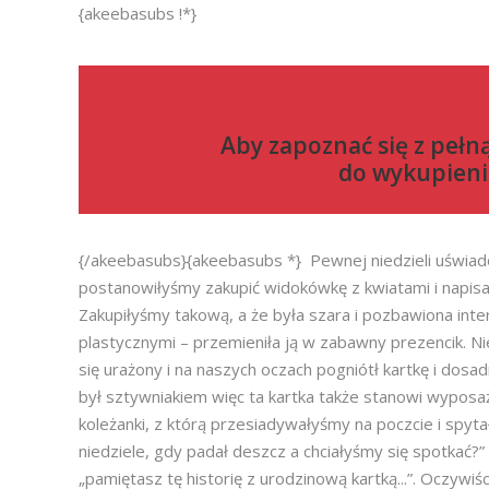
{akeebasubs !*}
Aby zapoznać się z pełn
do
wykupieni
{/akeebasubs}{akeebasubs *} Pewnej niedzieli uświad
postanowiłyśmy zakupić widokówkę z kwiatami i napisa
Zakupiłyśmy takową, a że była szara i pozbawiona int
plastycznymi – przemieniła ją w zabawny prezencik. Ni
się urażony i na naszych oczach pogniótł kartkę i dosad
był sztywniakiem więc ta kartka także stanowi wyposa
koleżanki, z którą przesiadywałyśmy na poczcie i spy
niedziele, gdy padał deszcz a chciałyśmy się spotkać?”
„pamiętasz tę historię z urodzinową kartką...”. Oczywi