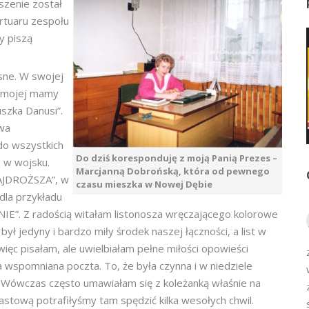
szenie został
rtuaru zespołu
y piszą
osne. W swojej
o mojej mamy
uszka Danusi”.
owa
do wszystkich
Do dziś koresponduję z moją Panią Prezes –
 w wojsku.
Marcjanną Dobrońską, która od pewnego
NAJDROŻSZA”, w
czasu mieszka w Nowej Dębie
la przykładu
IE”. Z radością witałam listonosza wręczającego kolorowe
był jedyny i bardzo miły środek naszej łączności, a list w
ięc pisałam, ale uwielbiałam pełne miłości opowieści
wspomniana poczta. To, że była czynna i w niedziele
 Wówczas często umawiałam się z koleżanką właśnie na
tową potrafiłyśmy tam spędzić kilka wesołych chwil.