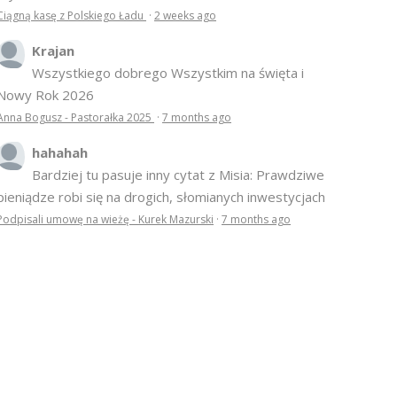
Ciągną kasę z Polskiego Ładu
·
2 weeks ago
Krajan
Wszystkiego dobrego Wszystkim na święta i
Nowy Rok 2026
Anna Bogusz - Pastorałka 2025
·
7 months ago
hahahah
Bardziej tu pasuje inny cytat z Misia: Prawdziwe
pieniądze robi się na drogich, słomianych inwestycjach
Podpisali umowę na wieżę - Kurek Mazurski
·
7 months ago