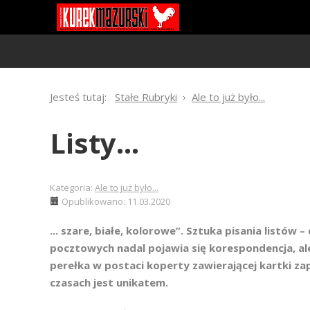
Jesteś tutaj:
Stałe Rubryki
Ale to już było...
Listy...
Kategoria:
Ale to już było...
Opublikowano: 11.03.2020
... szare, białe, kolorowe”. Sztuka pisania listó
pocztowych nadal pojawia się korespondencja, al
perełka w postaci koperty zawierającej kartki zap
czasach jest unikatem.