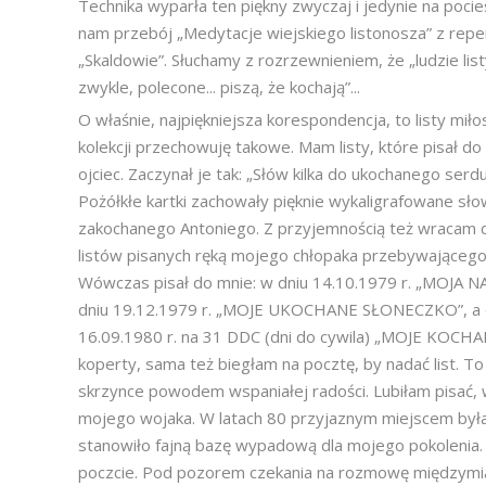
Technika wyparła ten piękny zwyczaj i jedynie na pocie
nam przebój „Medytacje wiejskiego listonosza” z repe
„Skaldowie”. Słuchamy z rozrzewnieniem, że „ludzie list
zwykle, polecone... piszą, że kochają”...
O właśnie, najpiękniejsza korespondencja, to listy mił
kolekcji przechowuję takowe. Mam listy, które pisał d
ojciec. Zaczynał je tak: „Słów kilka do ukochanego serd
Pożółkłe kartki zachowały pięknie wykaligrafowane sł
zakochanego Antoniego. Z przyjemnością też wracam 
listów pisanych ręką mojego chłopaka przebywającego
Wówczas pisał do mnie: w dniu 14.10.1979 r. „MOJA 
dniu 19.12.1979 r. „MOJE UKOCHANE SŁONECZKO”, a d
16.09.1980 r. na 31 DDC (dni do cywila) „MOJE KOCHAN
koperty, sama też biegłam na pocztę, by nadać list. To 
skrzynce powodem wspaniałej radości. Lubiłam pisać, w
mojego wojaka. W latach 80 przyjaznym miejscem była 
stanowiło fajną bazę wypadową dla mojego pokolenia.
poczcie. Pod pozorem czekania na rozmowę międzymias