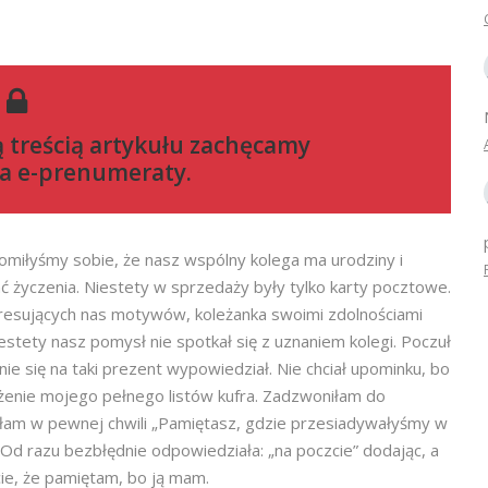
ą treścią artykułu zachęcamy
a e-prenumeraty
.
omiłyśmy sobie, że nasz wspólny kolega ma urodziny i
ć życzenia. Niestety w sprzedaży były tylko karty pocztowe.
eresujących nas motywów, koleżanka swoimi zdolnościami
estety nasz pomysł nie spotkał się z uznaniem kolegi. Poczuł
nie się na taki prezent wypowiedział. Nie chciał upominku, bo
żenie mojego pełnego listów kufra. Zadzwoniłam do
tałam w pewnej chwili „Pamiętasz, gdzie przesiadywałyśmy w
 Od razu bezbłędnie odpowiedziała: „na poczcie” dodając, a
ście, że pamiętam, bo ją mam.