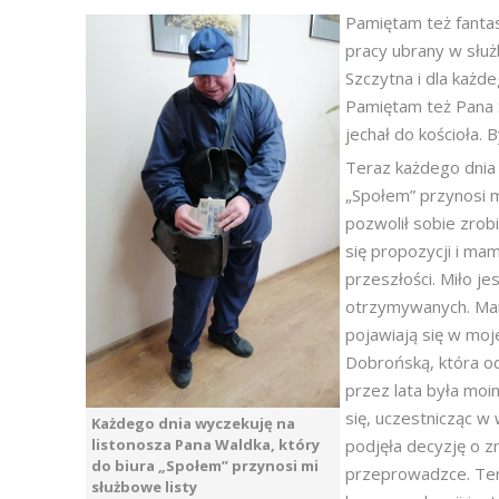
Pamiętam też fantas
pracy ubrany w słu
Szczytna i dla każde
Pamiętam też Pana S
jechał do kościoła.
Teraz każdego dnia 
„Społem” przynosi m
pozwolił sobie zrobi
się propozycji i mam
przeszłości. Miło j
otrzymywanych. Mam 
pojawiają się w moj
Dobrońską, która o
przez lata była mo
się, uczestnicząc w
Każdego dnia wyczekuję na
listonosza Pana Waldka, który
podjęła decyzję o 
do biura „Społem” przynosi mi
przeprowadzce. Ter
służbowe listy