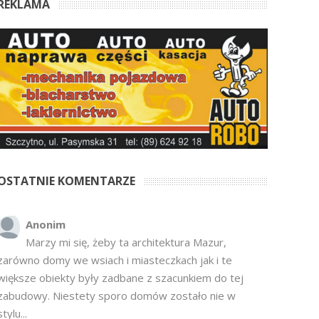
REKLAMA
OSTATNIE KOMENTARZE
Anonim
Marzy mi się, żeby ta architektura Mazur,
zarówno domy we wsiach i miasteczkach jak i te
większe obiekty były zadbane z szacunkiem do tej
zabudowy. Niestety sporo domów zostało nie w
stylu...