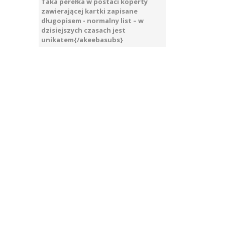
Taka perełka w postaci koperty
zawierającej kartki zapisane
długopisem - normalny list – w
dzisiejszych czasach jest
unikatem{/akeebasubs}