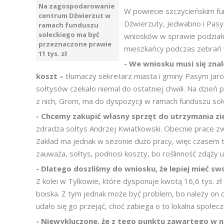
Na zagospodarowanie
W powiecie szczycieńskim fun
centrum Dźwierzut w
Dźwierzuty, Jedwabno i Pasym
ramach funduszu
sołeckiego ma być
wniosków w sprawie podział
przeznaczone prawie
mieszkańcy podczas zebrań 
11 tys. zł
- We wniosku musi się zna
koszt –
tłumaczy sekretarz miasta i gminy Pasym Jar
sołtysów czekało niemal do ostatniej chwili. Na dzień
z nich, Grom, ma do dyspozycji w ramach funduszu sołe
- Chcemy zakupić własny sprzęt do utrzymania ziel
zdradza sołtys Andrzej Kwiatkowski. Obecnie prace 
Zakład ma jednak w sezonie dużo pracy, więc czasem tr
zauważa, sołtys, podnosi koszty, bo roślinność zdąży u
- Dlatego doszliśmy do wniosku, że lepiej mieć swó
Z kolei w Tylkowie, które dysponuje kwotą 16,6 tys.
boiska. Z tym jednak może być problem, bo należy on d
udało się go przejąć, choć zabiega o to lokalna społecz
- Niewykluczone, że z tego punktu zawartego w 