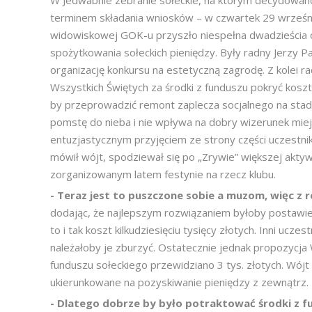
W Jedwabnie zebranie sołeckie, na którym decydowano
terminem składania wniosków – w czwartek 29 września
widowiskowej GOK-u przyszło niespełna dwadzieścia o
spożytkowania sołeckich pieniędzy. Były radny Jerzy P
organizację konkursu na estetyczną zagrodę. Z kolei r
Wszystkich Świętych za środki z funduszu pokryć kosz
by przeprowadzić remont zaplecza socjalnego na stadi
pomstę do nieba i nie wpływa na dobry wizerunek miejs
entuzjastycznym przyjęciem ze strony części uczestni
mówił wójt, spodziewał się po „Zrywie” większej akt
zorganizowanym latem festynie na rzecz klubu.
- Teraz jest to puszczone sobie a muzom, więc z
dodając, że najlepszym rozwiązaniem byłoby postawien
to i tak koszt kilkudziesięciu tysięcy złotych. Inni ucze
należałoby je zburzyć. Ostatecznie jednak propozycj
funduszu sołeckiego przewidziano 3 tys. złotych. Wój
ukierunkowane na pozyskiwanie pieniędzy z zewnątrz.
- Dlatego dobrze by było potraktować środki z f