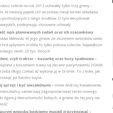
dusz sołecki na rok 2012 uchwaliły tylko trzy gminy –
. W miniony piątek (30 września) minął termin składania
u pochodzących z niego środków. O tym decydowali
wiejskich, podejmując stosowne uchwały.
leźć opis planowanych zadań oraz ich szacunkowy
osław Milewski. W jego gminie ze złożeniem wniosków wielu
 przed upływem zrobiła to tylko połowa sołectw. Największe
ckiego około 20 tys. złotych.
eni, czyli traktor – kosiarkę oraz kosy spalinowe –
związane z koszeniem trawy są zlecane pasymskiemu ZGKiM.
zeba długo czekać aż wykona ją w Gromie. To z kolei, jak
rosnąć już bardzo bujna.
j sprzęt i być niezależnymi –
mówi Andrzej Kwiatkowski.
 zł mieszkańcy zamierzają zagospodarować teren nowego
o Agencji Nieruchomości Rolnych, a gminie do tej pory nie
ność.
naszym wniosku będziemy musieli zrezygnować –