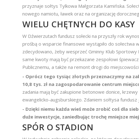
przyznaje sołtys Tylkowa Małgorzata Kamińska. Sołec
nowego namiotu, ławek oraz na organizację doroczne
WIELU CHĘTNYCH DO KASY
W Dźwierzutach fundusz sołecki na przyszły rok wynosi 
prośbą o wsparcie finansowe wystąpiło do sołectwa 
zdecydowano, żeby wesprzeć Gminny Klub Sportowy Dźwi
same kwoty mają być przekazane zespołowi śpiewaczem
Publicznemu, a także na remont drogi do miejscowości
- Oprócz tego tysiąc złotych przeznaczymy na z
10,8 tys. zł na zagospodarowanie centrum miejsc
zadania mają być zakupione betonowe donice, krzewy oz
ewangelicko-augsburskiego. Zdaniem sołtysa fundusz 
- Dzięki niemu każda wieś może zrobić coś dla sieb
duże inwestycje, zaniedbując trochę mniejsze mie
SPÓR O STADION