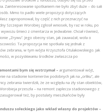
 o podziale środków z funduszu, odbyło się tuż przed
. Zainteresowanie spotkaniem nie było zbyt duże – do sali
sób. Mimo to padło wiele propozycji dotyczących
ałasz zaproponował, by część z nich przeznaczyć na
adny Szczepan Worobiej zgłosił wniosek, by raz w roku, po
t wywozu śmieci z cmentarza w Jedwabnie. Chciał również,
onie „Zrywu”. Jego obecny stan, jak zauważał, woła o
cowości. Ta propozycja nie spotkała się jednak z
ków zebrania, w tym wójta Krzysztofa Otulakowskiego. Jak
ywności, w pozyskiwaniu środków zwłaszcza po
 remontami bym się wstrzymał –
argumentował wójt,
ie na stadionie kontenerów podobnych jak na „orliku”, ale
stnicy zebrania twierdzili, że ze względu na zły stan obiektów,
a Worobieja przeszła – na remont zaplecza stadionowego z
t zasugerował też, by postulaty mieszkańców były
unduszu sołeckiego jako wkład własny do projektów –