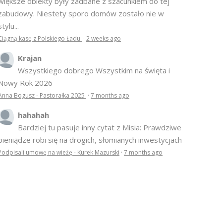
Anonim
Marzy mi się, żeby ta architektura Mazur,
zarówno domy we wsiach i miasteczkach jak i te
większe obiekty były zadbane z szacunkiem do tej
zabudowy. Niestety sporo domów zostało nie w
stylu...
Ciągną kasę z Polskiego Ładu
·
2 weeks ago
Krajan
Wszystkiego dobrego Wszystkim na święta i
Nowy Rok 2026
Anna Bogusz - Pastorałka 2025
·
7 months ago
hahahah
Bardziej tu pasuje inny cytat z Misia: Prawdziwe
pieniądze robi się na drogich, słomianych inwestycjach
Podpisali umowę na wieżę - Kurek Mazurski
·
7 months ago