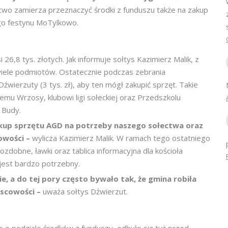
two zamierza przeznaczyć środki z funduszu także na zakup
go festynu MoTylkowo.
26,8 tys. złotych. Jak informuje sołtys Kazimierz Malik, z
wiele podmiotów. Ostatecznie podczas zebrania
erzuty (3 tys. zł), aby ten mógł zakupić sprzęt. Takie
u Wrzosy, klubowi ligi sołeckiej oraz Przedszkolu
 Budy.
akup sprzętu AGD na potrzeby naszego sołectwa oraz
owości –
wylicza Kazimierz Malik. W ramach tego ostatniego
dobne, ławki oraz tablica informacyjna dla kościoła
jest bardzo potrzebny.
ie, a do tej pory często bywało tak, że gmina robiła
jscowości –
uważa sołtys Dźwierzut.