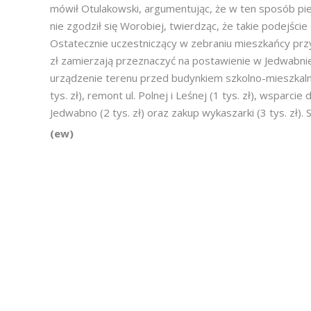
mówił Otulakowski, argumentując, że w ten sposób pi
nie zgodził się Worobiej, twierdząc, że takie podejśc
Ostatecznie uczestniczący w zebraniu mieszkańcy przyję
zł zamierzają przeznaczyć na postawienie w Jedwabni
urządzenie terenu przed budynkiem szkolno-mieszkalny
tys. zł), remont ul. Polnej i Leśnej (1 tys. zł), wsparcie
Jedwabno (2 tys. zł) oraz zakup wykaszarki (3 tys. zł)
(ew)