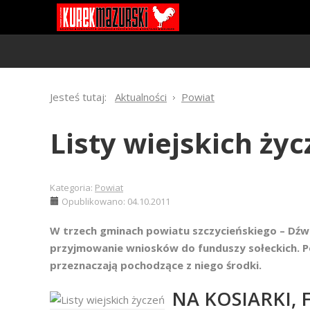
Jesteś tutaj:
Aktualności
Powiat
Listy wiejskich ży
Kategoria:
Powiat
Opublikowano: 04.10.2011
W trzech gminach powiatu szczycieńskiego – Dźw
przyjmowanie wniosków do funduszy sołeckich. Po
przeznaczają pochodzące z niego środki.
NA KOSIARKI, 