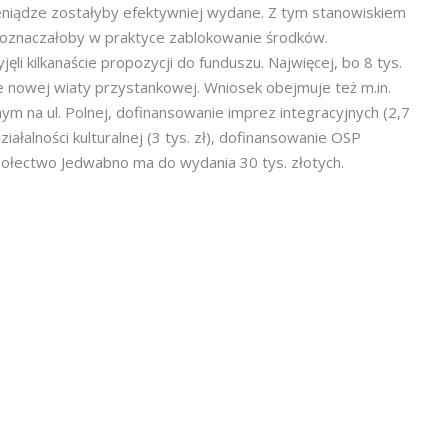
eniądze zostałyby efektywniej wydane. Z tym stanowiskiem
ie oznaczałoby w praktyce zablokowanie środków.
li kilkanaście propozycji do funduszu. Najwięcej, bo 8 tys.
e nowej wiaty przystankowej. Wniosek obejmuje też m.in.
m na ul. Polnej, dofinansowanie imprez integracyjnych (2,7
 działalności kulturalnej (3 tys. zł), dofinansowanie OSP
. Sołectwo Jedwabno ma do wydania 30 tys. złotych.