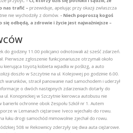
oże przybyć.
- Ci, którzy dziś się potłukli i sądzili, że
 nas trafić –
przewiduje, apelując przy okazji zwłaszcza
tnie nie wychodziły z domów.
- Niech poproszą kogoś
się odbędą, a zdrowie i życie jest najważniejsze –
OWCÓW
k do godziny 11.00 policjanci odnotowali aż sześć zdarzeń.
ał. Pierwsze zgłoszenie funkcjonariusze otrzymali około
 kierująca toyotą kobieta wpadła w poślizg, a auto
lizji doszło w Szczytnie na ul. Kolejowej po godzinie 6.00.
ch warunków, stracił panowanie nad samochodem i uderzył
nformacje o dwóch następnych zdarzeniach dotarły do
 ul. Konopnickiej w Szczytnie kierowca autobusu nie
 barierki ochronne obok Zespołu Szkół nr 1. Autem
 porze w Lemanach ciężarowe Iveco wjechało do rowu.
 na łuku drogi samochód mimowolnie zjechał do rowu.
dzkiej 508 w Rekownicy zderzyły się dwa auta ciężarowe.