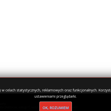
) w celach statystycznych, reklamowych oraz funkcjonalnych. Korzysta
ustawieniami przeglądarki.
zety.
nale płatnicze, usługi IT, wizytówki w lokalnych domenach
OK, ROZUMIEM