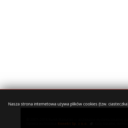
Nasza strona internetowa używa plików cookies (tzw. ciasteczka
© 2007–2018 Kurek Mazurski — archiwalne wydania lokalnej ga
Opieka techniczna:
Konekt Sp. z o.o.
- kasy fiskalne, termi