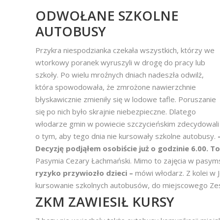
ODWOŁANE SZKOLNE
AUTOBUSY
Przykra niespodzianka czekała wszystkich, którzy we
wtorkowy poranek wyruszyli w drogę do pracy lub
szkoły. Po wielu mroźnych dniach nadeszła odwilż,
która spowodowała, że zmrożone nawierzchnie
błyskawicznie zmieniły się w lodowe tafle. Poruszanie
się po nich było skrajnie niebezpieczne. Dlatego
włodarze gmin w powiecie szczycieńskim zdecydowali
o tym, aby tego dnia nie kursowały szkolne autobusy.
Decyzję podjąłem osobiście już o godzinie 6.00. T
Pasymia Cezary Łachmański. Mimo to zajęcia w pasymsk
ryzyko przywiozło dzieci –
mówi włodarz. Z kolei w
kursowanie szkolnych autobusów, do miejscowego Zesp
ZKM ZAWIESIŁ KURSY