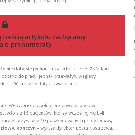
iej w Szczytnie. {akeebasubs !*}
ą treścią artykułu zachęcamy
a e-prenumeraty
.
 że nie dało się jechać
– uzasadnia prezes ZKM Karol
 dotarło do pracy, jednak przeważyły względy
inie 11.00 kursy zostały przywrócone.
itala. We wtorek do południa z powodu urazów
wiło się 15 pacjentów, którzy wcześniej nie byli
wy karetki przywiozły 10 poszkodowanych przez lodową
, głowy, kończyn –
wylicza dyrektor Beata Kostrzewa,