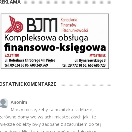
REKLAMA
OSTATNIE KOMENTARZE
Anonim
Marzy mi się, żeby ta architektura Mazur,
zarówno domy we wsiach i miasteczkach jak i te
większe obiekty były zadbane z szacunkiem do tej
zabudowy. Niestety sporo domów zostało nie w