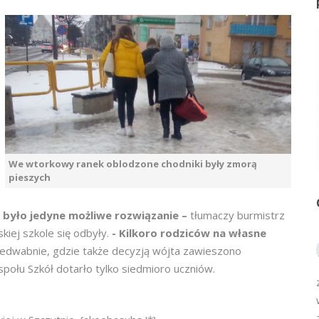
We wtorkowy ranek oblodzone chodniki były zmorą
pieszych
-
o było jedyne możliwe rozwiązanie –
tłumaczy burmistrz
iej szkole się odbyły.
- Kilkoro rodziców na własne
 Jedwabnie, gdzie także decyzją wójta zawieszono
ołu Szkół dotarło tylko siedmioro uczniów.