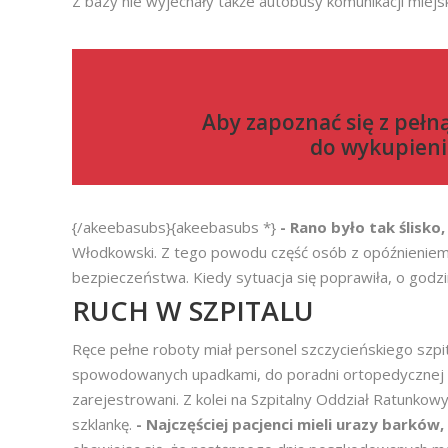
Z bazy nie wyjechały także autobusy komunikacji miejsk
Aby zapoznać się z pełn
do
wykupieni
{/akeebasubs}{akeebasubs *}
- Rano było tak ślisko,
Włodkowski. Z tego powodu część osób z opóźnieniem
bezpieczeństwa. Kiedy sytuacja się poprawiła, o godz
RUCH W SZPITALU
Ręce pełne roboty miał personel szczycieńskiego szp
spowodowanych upadkami, do poradni ortopedycznej sta
zarejestrowani. Z kolei na Szpitalny Oddział Ratunko
szklankę.
- Najczęściej pacjenci mieli urazy barków