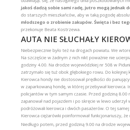
obawiając się, że następnego dnia poszkodowanych m
jakoś dadzą sobie sami radę, jutro mogą jednak do
do starszych mieszkańców, aby w taką pogodę absolu
młodszego o zrobienie zakupów. Święta i bez tego 
przekonuje Beata Kostrzewa.
AUTA NIE SŁUCHAŁY KIER
Niebezpiecznie było też na drogach powiatu. We wtore
Na szczęście w żadnym z nich nikt poważnie nie ucierpi
godziny 4.00. Na drodze wojewódzkiej nr 508 w Piduniu
zatrzymało się tuż obok głębokiego rowu. Do kolejnej ko
Kierowca hondy nie dostosował prędkości do panujący
w zaparkowaną hondę, w której przebywał kierowca. I
policjantów w tym samym czasie. Przed godziną 8.00 na
zapanował nad pojazdem i po skręcie w lewo uderzył w
podróżowali kierowca i dwóch pasażerów. O tej samej
Kierowca ciężarówki poinformował funkcjonariuszy, że
Niedługo potem, przed godziną 9.00 na drodze wojewó