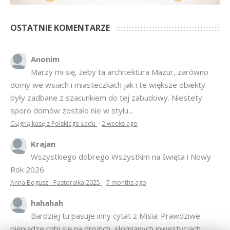
OSTATNIE KOMENTARZE
Anonim
Marzy mi się, żeby ta architektura Mazur, zarówno
domy we wsiach i miasteczkach jak i te większe obiekty
były zadbane z szacunkiem do tej zabudowy. Niestety
sporo domów zostało nie w stylu...
Ciągną kasę z Polskiego Ładu
·
2 weeks ago
Krajan
Wszystkiego dobrego Wszystkim na święta i Nowy
Rok 2026
Anna Bogusz - Pastorałka 2025
·
7 months ago
hahahah
Bardziej tu pasuje inny cytat z Misia: Prawdziwe
pieniądze robi się na drogich, słomianych inwestycjach