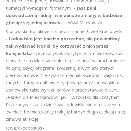
znalazło się w jednej uchwale z termomodernizacją,
tłumaczył wymogami formalnymi.
- Jest pani
doświadczoną radną i wie pani, że zmiany w budżecie
głosuje się jedną uchwałą –
mówił Mańkowski.
Stanowisko Kosakowskiej poparł radny Paweł Krassowski.
- Lodowisko jest bardzo potrzebne, ale powinniśmy
tak wydawać środki, by korzystać z nich przez
kolejne lata –
przekonywał. Złożył przy tym wniosek, aby
pieniądze na dzierżawę obiektu przesunąć na uruchomienie
kolejnej edycji programu związanej z wymianą starych
pieców na nowe. Nie zyskał on jednak akceptacji większości
radych, którzy bronili inwestycji związanej z lodowiskiem.
Stanowisko takie wyrazili zarówno przedstawiciele klubu
„Razem dla Mieszkańców”, jak i „Wszystko dla Szczytna”.
Przekonywali, że z dzierżawą lodowiska nie ma już sensu
zwlekać, bo mieszkańcy i tak już bardzo długo czekają na tę
zimową atrakcję.
(ew){/akeebasubs}