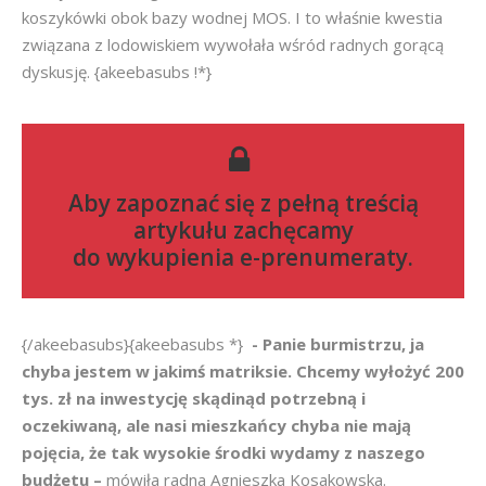
koszykówki obok bazy wodnej MOS. I to właśnie kwestia
związana z lodowiskiem wywołała wśród radnych gorącą
dyskusję. {akeebasubs !*}
Aby zapoznać się z pełną treścią
artykułu zachęcamy
do
wykupienia e-prenumeraty
.
{/akeebasubs}{akeebasubs *}
- Panie burmistrzu, ja
chyba jestem w jakimś matriksie. Chcemy wyłożyć 200
tys. zł na inwestycję skądinąd potrzebną i
oczekiwaną, ale nasi mieszkańcy chyba nie mają
pojęcia, że tak wysokie środki wydamy z naszego
budżetu –
mówiła radna Agnieszka Kosakowska.