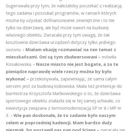
Sugerowała przy tym, że należałoby poczekać z realizacją
tego zadania i poszukać programów, w ramach których
można by uzyskać dofinansowanie zewnętrzne i to nie
tylko na dzierżawę, ale być może nawet na budowę
własnego obiektu. Zwracała przy tym uwagę, że tak
kosztowna dzierżawa urządzeń dotyczy tylko jednego
sezonu.
- Miałam okazję rozmawiać na ten temat z
mieszkańcami. Oni są tym zbulwersowani –
mówiła
Kosakowska.
- Nasze miasto nie jest bogate, a za te
pieniądze naprawdę wiele rzeczy można by było
wykonać –
przekonywała, zapewniając, że sama całym
sercem jest za budową lodowiska. Miała też pretensje do
burmistrza Krzysztofa Mańkowskiego o to, że dzierżawa
sportowego obiektu znalazła się w tej samej uchwale, co
inwestycja związana z termomodernizacją SP nr 6 i MP nr
3.
- Wie pan doskonale, że to zadanie było naszym
celem w poprzedniej kadencji. Mam bardzo duży
niesmak, bo postawił nas pan pod ścianą –
zwracała się