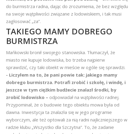
do burmistrza radna, dając do zrozumienia, że bez względu
na swoje wątpliwości związane z lodowiskiem, i tak musi
zagłosować „za”.
TAKIEGO MAMY DOBREGO
BURMISTRZA
Mańkowski bronił swojego stanowiska. Tłumaczył, że
miasto nie kupuje lodowiska, bo trzeba najpierw
sprawdzić, czy taki obiekt w mieście w ogóle się sprawdzi.
- Liczyłem na to, że pani powie tak: jakiego mamy
dobrego burmistrza. Potrafi zrobić i szkołę, i windę, i
jeszcze w tym ciężkim budżecie znalazł środki, by
zrobić lodowisko –
odpowiadał na wątpliwości radnej.
Przypominał, że o budowie tego obiektu mowa była od
dawna. Inwestycja ta znalazła się w jego programie
wyborczym, ale też optowali za nią radni najliczniejszego w
radzie klubu „Wszystko dla Szczytna”. To, że zadanie