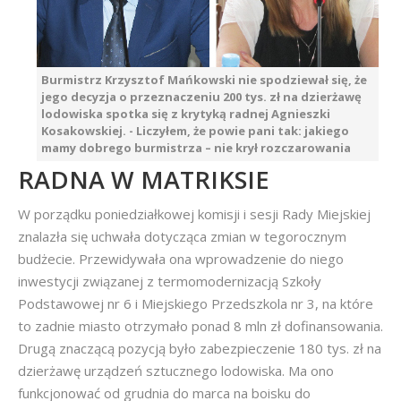
Burmistrz Krzysztof Mańkowski nie spodziewał się, że
jego decyzja o przeznaczeniu 200 tys. zł na dzierżawę
lodowiska spotka się z krytyką radnej Agnieszki
Kosakowskiej. - Liczyłem, że powie pani tak: jakiego
mamy dobrego burmistrza – nie krył rozczarowania
RADNA W MATRIKSIE
W porządku poniedziałkowej komisji i sesji Rady Miejskiej
znalazła się uchwała dotycząca zmian w tegorocznym
budżecie. Przewidywała ona wprowadzenie do niego
inwestycji związanej z termomodernizacją Szkoły
Podstawowej nr 6 i Miejskiego Przedszkola nr 3, na które
to zadnie miasto otrzymało ponad 8 mln zł dofinansowania.
Drugą znaczącą pozycją było zabezpieczenie 180 tys. zł na
dzierżawę urządzeń sztucznego lodowiska. Ma ono
funkcjonować od grudnia do marca na boisku do