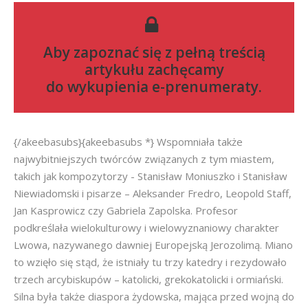
Aby zapoznać się z pełną treścią
artykułu zachęcamy
do
wykupienia e-prenumeraty
.
{/akeebasubs}{akeebasubs *} Wspomniała także
najwybitniejszych twórców związanych z tym miastem,
takich jak kompozytorzy - Stanisław Moniuszko i Stanisław
Niewiadomski i pisarze – Aleksander Fredro, Leopold Staff,
Jan Kasprowicz czy Gabriela Zapolska. Profesor
podkreślała wielokulturowy i wielowyznaniowy charakter
Lwowa, nazywanego dawniej Europejską Jerozolimą. Miano
to wzięło się stąd, że istniały tu trzy katedry i rezydowało
trzech arcybiskupów – katolicki, grekokatolicki i ormiański.
Silna była także diaspora żydowska, mająca przed wojną do