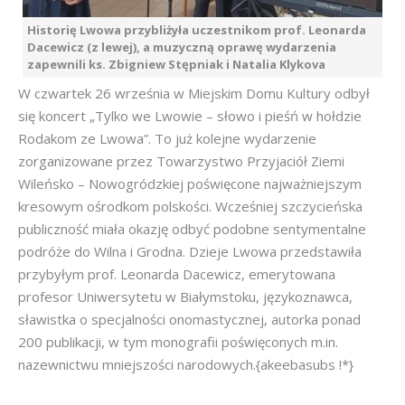
Historię Lwowa przybliżyła uczestnikom prof. Leonarda
Dacewicz (z lewej), a muzyczną oprawę wydarzenia
zapewnili ks. Zbigniew Stępniak i Natalia Klykova
W czwartek 26 września w Miejskim Domu Kultury odbył
się koncert „Tylko we Lwowie – słowo i pieśń w hołdzie
Rodakom ze Lwowa”. To już kolejne wydarzenie
zorganizowane przez Towarzystwo Przyjaciół Ziemi
Wileńsko – Nowogródzkiej poświęcone najważniejszym
kresowym ośrodkom polskości. Wcześniej szczycieńska
publiczność miała okazję odbyć podobne sentymentalne
podróże do Wilna i Grodna. Dzieje Lwowa przedstawiła
przybyłym prof. Leonarda Dacewicz, emerytowana
profesor Uniwersytetu w Białymstoku, językoznawca,
sławistka o specjalności onomastycznej, autorka ponad
200 publikacji, w tym monografii poświęconych m.in.
nazewnictwu mniejszości narodowych.{akeebasubs !*}