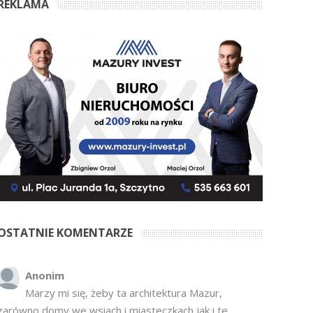
REKLAMA
OSTATNIE KOMENTARZE
Anonim
Marzy mi się, żeby ta architektura Mazur,
zarówno domy we wsiach i miasteczkach jak i te