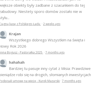
większe obiekty były zadbane z szacunkiem do tej
zabudowy. Niestety sporo domów zostało nie w
stylu...
Ciągną kasę z Polskiego Ładu
·
2 weeks ago
Krajan
Wszystkiego dobrego Wszystkim na święta i
Nowy Rok 2026
Anna Bogusz - Pastorałka 2025
·
7 months ago
hahahah
Bardziej tu pasuje inny cytat z Misia: Prawdziwe
pieniądze robi się na drogich, słomianych inwestycjach
Podpisali umowę na wieżę - Kurek Mazurski
·
7 months ago