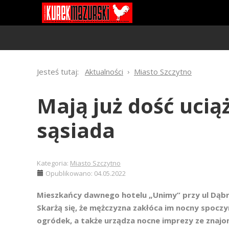
Jesteś tutaj:
Aktualności
Miasto Szczytno
Mają już dość ucią
sąsiada
Kategoria:
Miasto Szczytno
Opublikowano: 04.05.2022
Mieszkańcy dawnego hotelu „Unimy” przy ul Dąbro
Skarżą się, że mężczyzna zakłóca im nocny spocz
ogródek, a także urządza nocne imprezy ze znajomy