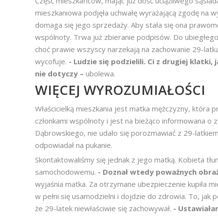
Część mieszkańców, mając już dość uciążliwego sąsiad
mieszkaniowa podjęła uchwałę wyrażającą zgodę na wy
domaga się jego sprzedaży. Aby stała się ona prawomo
wspólnoty. Trwa już zbieranie podpisów. Do ubiegłego t
choć prawie wszyscy narzekają na zachowanie 29-latka,
wycofuje.
- Ludzie się podzielili. Ci z drugiej klatk
nie dotyczy –
ubolewa.
WIĘCEJ WYROZUMIAŁOŚCI
Właścicielką mieszkania jest matka mężczyzny, która pr
członkami wspólnoty i jest na bieżąco informowana o z
Dąbrowskiego, nie udało się porozmawiać z 29-latkiem
odpowiadał na pukanie.
Skontaktowaliśmy się jednak z jego matką. Kobieta tłu
samochodowemu.
- Doznał wtedy poważnych obraż
wyjaśnia matka. Za otrzymane ubezpieczenie kupiła mie
w pełni się usamodzielni i dojdzie do zdrowia. To, jak 
że 29-latek niewłaściwie się zachowywał.
- Ustawiała