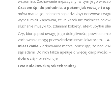
wspomina. Zachowanie mężczyzny, w tym jego wieczor
Czasem śpi do południa, a potem jak wstaje to spr
mówi matka. Jej zdaniem sąsiedzi zbyt nerwowo reagu
wyrozumiali. Zapewnia, że 29-latek nie zaśmieca celowo 
słuchanie muzyki to, zdaniem kobiety, efekt ubytku 
Czy, biorąc pod uwagę jego dolegliwości, powinien mi
zachowania mogą przeszkadzać innym lokatorom?
- A
mieszkanie
– odpowiada matka, obiecując, że nad 29-l
sąsiadami. Do nich także apeluje o więcej cierpliwości.
dobrocią –
przekonuje.
Ewa Kułakowska{/akeebasubs}