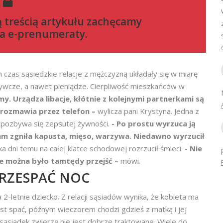
ą treścią artykułu zachęcamy
a e-prenumeraty
.
czas sąsiedzkie relacje z mężczyzną układały się w miarę
żywcze, a nawet pieniądze. Cierpliwość mieszkańców w
my. Urządza libacje, kłótnie z kolejnymi partnerkami są
 rozmawia przez telefon –
wylicza pani Krystyna. Jedna z
 pozbywa się zepsutej żywności.
- Po prostu wyrzuca ją
m zgniła kapusta, mięso, warzywa. Niedawno wyrzucił
lka dni temu na całej klatce schodowej rozrzucił śmieci.
- Nie
ie można było tamtędy przejść –
mówi.
PRZESPAĆ NOC
 2-letnie dziecko. Z relacji sąsiadów wynika, że kobieta ma
st spać, późnym wieczorem chodzi gdzieś z matką i jej
sąsiadek zwierzę nie jest dobrze traktowane. Wiele do