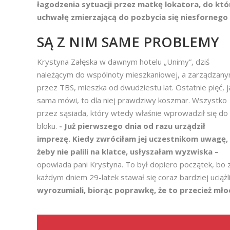
łagodzenia sytuacji przez matkę lokatora, do któ
uchwałę zmierzającą do pozbycia się niesfornego s
SĄ Z NIM SAME PROBLEMY
Krystyna Załęska w dawnym hotelu „Unimy”, dziś
należącym do wspólnoty mieszkaniowej, a zarządzan
przez TBS, mieszka od dwudziestu lat. Ostatnie pięć, j
sama mówi, to dla niej prawdziwy koszmar. Wszystko
przez sąsiada, który wtedy właśnie wprowadził się do
bloku.
- Już pierwszego dnia od razu urządził
imprezę. Kiedy zwróciłam jej uczestnikom uwagę,
żeby nie palili na klatce, usłyszałam wyzwiska –
opowiada pani Krystyna. To był dopiero początek, bo 
każdym dniem 29-latek stawał się coraz bardziej ucią
wyrozumiali, biorąc poprawkę, że to przecież mł