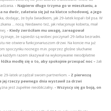
wadzania.
- Najpierw długo trzyma go w mieszkaniu, a
a na dwór, załatwia się już na klatce schodowej, a jego
, dodając, że była świadkiem, jak 29-latek kopał i bił psa. W
ania … nocą. Niedawno też, jak relacjonuje kobieta, miał
nej.
- Kiedy zwróciłam mu uwagę, zareagował
Przyznaje, że sąsiedzi są wobec poczynań 29-latka bezradni.
stu nie otwiera funkcjonariuszom drzwi. Na koncie ma już
rom spoczynku nocnego m.in. poprzez głośne słuchanie
 za każdym razem skazywał na wykonywanie nieodpłatnie
 łóżka modlę się o to, aby spokojnie przespać noc –
żali
kie 29-latek urządzał swoim partnerkom.
- Z pierwszą
ie jej rzeczy pewnego dnia wystawił za drzwi
zna jest zupełnie nieobliczalny.
- Wszyscy się go boją, on