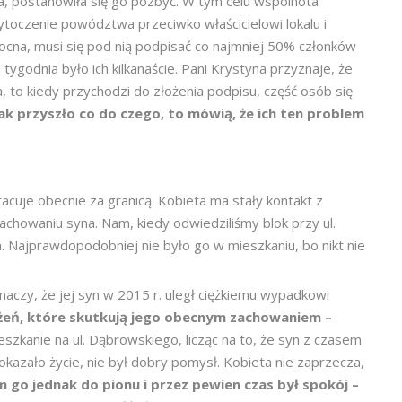
a, postanowiła się go pozbyć. W tym celu wspólnota
toczenie powództwa przeciwko właścicielowi lokalu i
cna, musi się pod nią podpisać co najmniej 50% członków
ygodnia było ich kilkanaście. Pani Krystyna przyznaje, że
 to kiedy przychodzi do złożenia podpisu, część osób się
i, jak przyszło co do czego, to mówią, że ich ten problem
acuje obecnie za granicą. Kobieta ma stały kontakt z
achowaniu syna. Nam, kiedy odwiedziliśmy blok przy ul.
. Najprawdopodobniej nie było go w mieszkaniu, bo nikt nie
maczy, że jej syn w 2015 r. uległ ciężkiemu wypadkowi
eń, które skutkują jego obecnym zachowaniem –
szkanie na ul. Dąbrowskiego, licząc na to, że syn z czasem
pokazało życie, nie był dobry pomysł. Kobieta nie zaprzecza,
m go jednak do pionu i przez pewien czas był spokój –