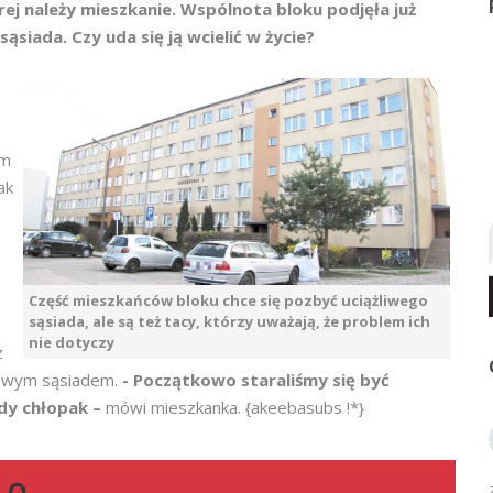
rej należy mieszkanie. Wspólnota bloku podjęła już
ąsiada. Czy uda się ją wcielić w życie?
ym
ak
Część mieszkańców bloku chce się pozbyć uciążliwego
sąsiada, ale są też tacy, którzy uważają, że problem ich
nie dotyczy
z
żliwym sąsiadem.
- Początkowo staraliśmy się być
ody chłopak –
mówi mieszkanka. {akeebasubs !*}