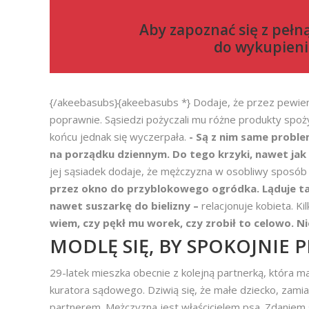
Aby zapoznać się z pełn
do
wykupieni
{/akeebasubs}{akeebasubs *} Dodaje, że przez pewien 
poprawnie. Sąsiedzi pożyczali mu różne produkty spo
końcu jednak się wyczerpała.
- Są z nim same proble
na porządku dziennym. Do tego krzyki, nawet jak
jej sąsiadek dodaje, że mężczyzna w osobliwy sposób
przez okno do przyblokowego ogródka. Ląduje ta
nawet suszarkę do bielizny
–
relacjonuje kobieta. Ki
wiem, czy pękł mu worek, czy zrobił to celowo. N
MODLĘ SIĘ, BY SPOKOJNIE 
29-latek mieszka obecnie z kolejną partnerką, która ma
kuratora sądowego. Dziwią się, że małe dziecko, zamia
partnerem. Mężczyzna jest właścicielem psa. Zdaniem 