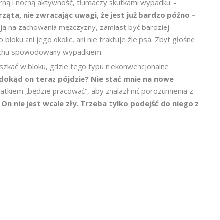
ną i nocną aktywność, tłumaczy skutkami wypadku.
-
ząta, nie zwracając uwagi, że jest już bardzo późno –
ją na zachowania mężczyzny, zamiast być bardziej
bloku ani jego okolic, ani nie traktuje źle psa. Zbyt głośne
słuchu spowodowany wypadkiem.
eszkać w bloku, gdzie tego typu niekonwencjonalne
 dokąd on teraz pójdzie? Nie stać mnie na nowe
atkiem „będzie pracować”, aby znalazł nić porozumienia z
- On nie jest wcale zły. Trzeba tylko podejść do niego z