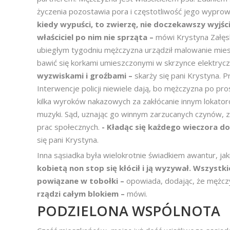
życzenia pozostawia pora i częstotliwość jego wypro
kiedy wypuści, to zwierzę, nie doczekawszy wyjści
właściciel po nim nie sprząta –
mówi Krystyna Załęska
ubiegłym tygodniu mężczyzna urządził malowanie mieszk
bawić się korkami umieszczonymi w skrzynce elektrycz
wyzwiskami i groźbami –
skarży się pani Krystyna. 
Interwencje policji niewiele dają, bo mężczyzna po pro
kilka wyroków nakazowych za zakłócanie innym lokato
muzyki. Sąd, uznając go winnym zarzucanych czynów,
prac społecznych.
- Kładąc się każdego wieczora do
się pani Krystyna.
Inna sąsiadka była wielokrotnie świadkiem awantur, ja
kobietą non stop się kłócił i ją wyzywał. Wszystk
powiązane w tobołki –
opowiada, dodając, że mężczy
rządzi całym blokiem –
mówi.
PODZIELONA WSPÓLNOTA