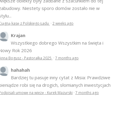
stylu...
Ciągną kasę z Polskiego Ładu
·
2 weeks ago
Krajan
Wszystkiego dobrego Wszystkim na święta i
Nowy Rok 2026
Anna Bogusz - Pastorałka 2025
·
7 months ago
hahahah
Bardziej tu pasuje inny cytat z Misia: Prawdziwe
pieniądze robi się na drogich, słomianych inwestycjach
Podpisali umowę na wieżę - Kurek Mazurski
·
7 months ago