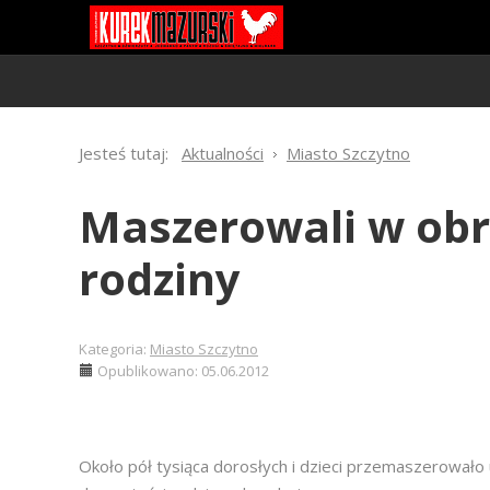
Jesteś tutaj:
Aktualności
Miasto Szczytno
Maszerowali w obro
rodziny
Kategoria:
Miasto Szczytno
Opublikowano: 05.06.2012
Około pół tysiąca dorosłych i dzieci przemaszerowało 