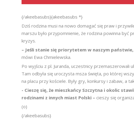
{/akeebasubs}{akeebasubs *}
Dziś rodzina musi na nowo domagać się praw i przywile
marszu było przypomnienie, że rodzina powinna być pre
kryzys.
– Jeśli stanie się priorytetem w naszym państwie,
mówi Ewa Chmielewska.
Po wyjściu z pl. Juranda, uczestnicy przemaszerowali ul
Tam odbyła się uroczysta msza święta, po której wsz
na placu przy kościele. Były gry, konkursy i zabaw, a 
- Cieszę się, że mieszkańcy Szczytna i okolic stawil
rodzinami z innych miast Polski –
cieszy się organiz
(o)
{/akeebasubs}