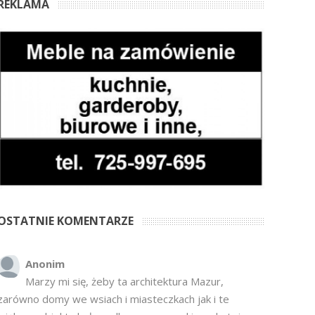
REKLAMA
OSTATNIE KOMENTARZE
Anonim
Marzy mi się, żeby ta architektura Mazur,
zarówno domy we wsiach i miasteczkach jak i te
większe obiekty były zadbane z szacunkiem do tej
zabudowy. Niestety sporo domów zostało nie w