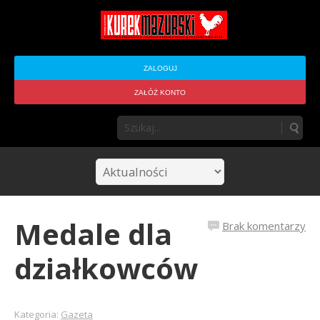
ZALOGUJ
ZAŁÓŻ KONTO
Medale dla
Brak komentarzy
działkowców
Kategoria:
Gazeta