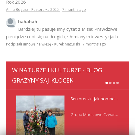
Rok 2026
Anna Bogusz - Pastorałka 2025
·
7 months ago
hahahah
Bardziej tu pasuje inny cytat z Misia: Prawdziwe
pieniądze robi się na drogich, słomianych inwestycjach
Podpisali umowę na wieżę - Kurek Mazurski
·
7 months ago
W NATURZE I KULTURZE - BLOG
GRAŻYNY SAJ-KLOCEK
Senioreczki jak bombeczki
Grupa Marszowe Czwartki nadal spaceruje ciesząc…