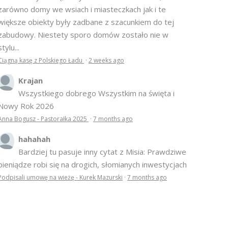
zarówno domy we wsiach i miasteczkach jak i te
większe obiekty były zadbane z szacunkiem do tej
zabudowy. Niestety sporo domów zostało nie w
stylu...
Ciągną kasę z Polskiego Ładu
·
2 weeks ago
Krajan
Wszystkiego dobrego Wszystkim na święta i
Nowy Rok 2026
Anna Bogusz - Pastorałka 2025
·
7 months ago
hahahah
Bardziej tu pasuje inny cytat z Misia: Prawdziwe
pieniądze robi się na drogich, słomianych inwestycjach
Podpisali umowę na wieżę - Kurek Mazurski
·
7 months ago