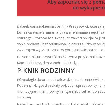
Aby zapoznać się z pełn
do
wykupieni
{/akeebasubs}{akeebasubs *}
- Wszyscy ci, którzy
konsekwencje złamania prawa, złamania reguł, za
ostrzegał. Zwracał też uwagę, że zawód policjanta jes
sobie postawił jest odbudowanie etosu służby w policj
zwyczajem wyrzucili czapki w górę, a chwilę potem zost
Na sobotnią uroczystość do Szczytna przyjechali także m
Kancelarii Prezydenta Andrzeja Dudy.
PIKNIK RODZINNY
Równolegle do promocji oficerskiej, na terenie Wyższej 
Rodzinny. Na gości czekały pojazdy i sprzęt policyjny,
promocyjne i m.in. mobilny rentgen izby celnej, pojaz
pożarnej.
Na jednym ze stoisk uczestnicy pikniku mogli pobrać s