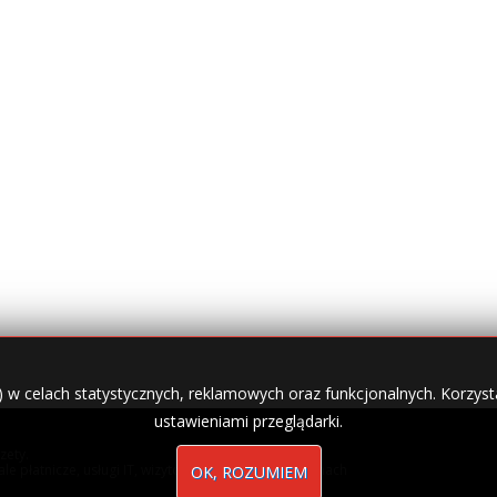
) w celach statystycznych, reklamowych oraz funkcjonalnych. Korzysta
ustawieniami przeglądarki.
zety.
nale płatnicze, usługi IT, wizytówki w lokalnych domenach
OK, ROZUMIEM