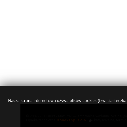
Nasza strona internetowa używa plików cookies (tzw. ciasteczka
© 2007–2018 Kurek Mazurski — archiwalne wydania lokalnej ga
Opieka techniczna:
Konekt Sp. z o.o.
- kasy fiskalne, termi