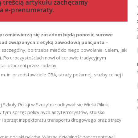
ą treścią artykułu zachęcamy
a e-prenumeraty
.
 sprzeniewierzą się zasadom będą ponosić surowe
sad związanych z etyką zawodową policjanta –
t szczególny, bo trzeba mieć do niego powołanie. Celem, jaki
i. Po uroczystościach nowi oficerowie tradycyjnym
ali otoczeni przez rodziny.
. in. przedstawiciele CBA, straży pożarnej, służby celnej i
Szkoły Policji w Szczytnie odbywał się Wielki Piknik
 w tym sprzęt policyjnych antyterrorystów, stoisko
dy i sprzęt inspektoratu transportu drogowego oraz straży
woje odciski palców. Własną działalność zaprezentowali