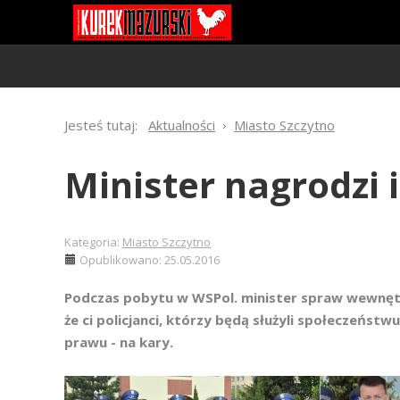
Jesteś tutaj:
Aktualności
Miasto Szczytno
Minister nagrodzi 
Kategoria:
Miasto Szczytno
Opublikowano: 25.05.2016
Podczas pobytu w WSPol. minister spraw wewnętrz
że ci policjanci, którzy będą służyli społeczeństw
prawu - na kary.