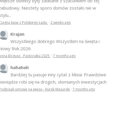
większe obiekty były zadbane z szacunkiem do tej
zabudowy. Niestety sporo domów zostało nie w
stylu...
Ciągną kasę z Polskiego Ładu
·
2 weeks ago
Krajan
Wszystkiego dobrego Wszystkim na święta i
Nowy Rok 2026
Anna Bogusz - Pastorałka 2025
·
7 months ago
hahahah
Bardziej tu pasuje inny cytat z Misia: Prawdziwe
pieniądze robi się na drogich, słomianych inwestycjach
Podpisali umowę na wieżę - Kurek Mazurski
·
7 months ago