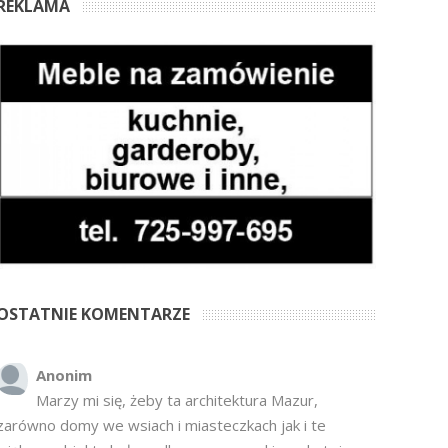
REKLAMA
OSTATNIE KOMENTARZE
Anonim
Marzy mi się, żeby ta architektura Mazur,
zarówno domy we wsiach i miasteczkach jak i te