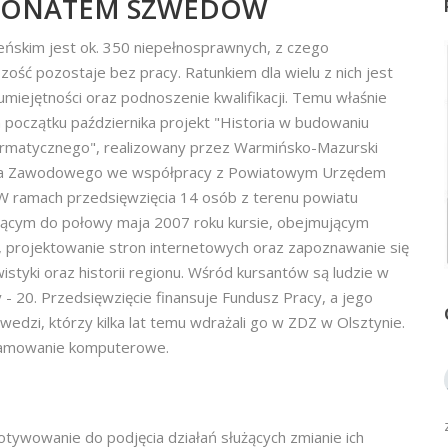
RONATEM SZWEDÓW
eńskim jest ok. 350 niepełnosprawnych, z czego
ść pozostaje bez pracy. Ratunkiem dla wielu z nich jest
miejętności oraz podnoszenie kwalifikacji. Temu właśnie
 początku października projekt "Historia w budowaniu
ormatycznego", realizowany przez Warmińsko-Mazurski
nia Zawodowego we współpracy z Powiatowym Urzędem
 W ramach przedsięwzięcia 14 osób z terenu powiatu
jącym do połowy maja 2007 roku kursie, obejmującym
 projektowanie stron internetowych oraz zapoznawanie się
istyki oraz historii regionu. Wśród kursantów są ludzie w
- 20. Przedsięwzięcie finansuje Fundusz Pracy, a jego
zwedzi, którzy kilka lat temu wdrażali go w ZDZ w Olsztynie.
gramowanie komputerowe.
tywowanie do podjęcia działań służących zmianie ich