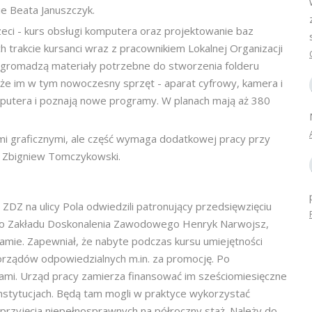
ie Beata Januszczyk.
 trzeci - kurs obsługi komputera oraz projektowanie baz
ch trakcie kursanci wraz z pracownikiem Lokalnej Organizacji
zgromadzą materiały potrzebne do stworzenia folderu
że im w tym nowoczesny sprzęt - aparat cyfrowy, kamera i
omputera i poznają nowe programy. W planach mają aż 380
ami graficznymi, ale część wymaga dodatkowej pracy przy
e Zbigniew Tomczykowski.
ZDZ na ulicy Pola odwiedzili patronujący przedsięwzięciu
go Zakładu Doskonalenia Zawodowego Henryk Narwojsz,
gramie. Zapewniał, że nabyte podczas kursu umiejętności
rządów odpowiedzialnych m.in. za promocję. Po
sami. Urząd pracy zamierza finansować im sześciomiesięczne
nstytucjach. Będą tam mogli w praktyce wykorzystać
 przyjęcia niepełnosprawnych na półroczny staż. Należy do