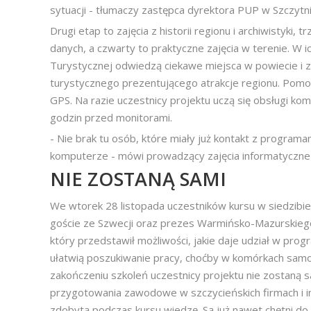
sytuacji - tłumaczy zastępca dyrektora PUP w Szczytn
Drugi etap to zajęcia z historii regionu i archiwistyki,
danych, a czwarty to praktyczne zajęcia w terenie. W i
Turystycznej odwiedzą ciekawe miejsca w powiecie i 
turystycznego prezentującego atrakcje regionu. Pomo
GPS. Na razie uczestnicy projektu uczą się obsługi k
godzin przed monitorami.
- Nie brak tu osób, które miały już kontakt z program
komputerze - mówi prowadzący zajęcia informatyczn
NIE ZOSTANĄ SAMI
We wtorek 28 listopada uczestników kursu w siedzibie 
goście ze Szwecji oraz prezes Warmińsko-Mazurskie
który przedstawił możliwości, jakie daje udział w pro
ułatwią poszukiwanie pracy, choćby w komórkach samo
zakończeniu szkoleń uczestnicy projektu nie zostaną 
przygotowania zawodowe w szczycieńskich firmach i i
zdobytą podczas kursu wiedzę. Są już nawet chętni do