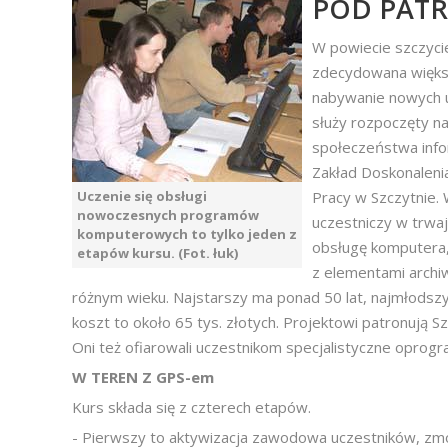
POD PAT
W powiecie szczyci
zdecydowana większo
nabywanie nowych u
służy rozpoczęty na
społeczeństwa inf
Zakład Doskonale
Uczenie się obsługi
Pracy w Szczytnie.
nowoczesnych programów
uczestniczy w trwa
komputerowych to tylko jeden z
obsługę komputera,
etapów kursu. (Fot. łuk)
z elementami archiw
różnym wieku. Najstarszy ma ponad 50 lat, najmłodszy 
koszt to około 65 tys. złotych. Projektowi patronują S
Oni też ofiarowali uczestnikom specjalistyczne opro
W TEREN Z GPS-em
Kurs składa się z czterech etapów.
- Pierwszy to aktywizacja zawodowa uczestników, zmo