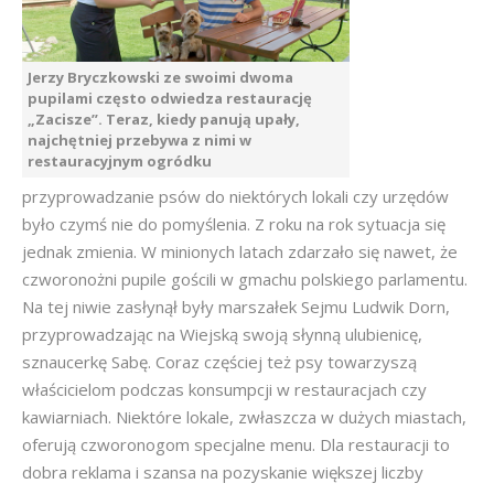
Jerzy Bryczkowski ze swoimi dwoma
pupilami często odwiedza restaurację
„Zacisze”. Teraz, kiedy panują upały,
najchętniej przebywa z nimi w
restauracyjnym ogródku
przyprowadzanie psów do niektórych lokali czy urzędów
było czymś nie do pomyślenia. Z roku na rok sytuacja się
jednak zmienia. W minionych latach zdarzało się nawet, że
czworonożni pupile gościli w gmachu polskiego parlamentu.
Na tej niwie zasłynął były marszałek Sejmu Ludwik Dorn,
przyprowadzając na Wiejską swoją słynną ulubienicę,
sznaucerkę Sabę. Coraz częściej też psy towarzyszą
właścicielom podczas konsumpcji w restauracjach czy
kawiarniach. Niektóre lokale, zwłaszcza w dużych miastach,
oferują czworonogom specjalne menu. Dla restauracji to
dobra reklama i szansa na pozyskanie większej liczby