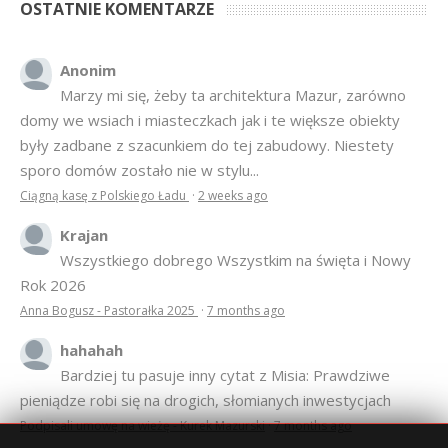
OSTATNIE KOMENTARZE
Anonim
Marzy mi się, żeby ta architektura Mazur, zarówno
domy we wsiach i miasteczkach jak i te większe obiekty
były zadbane z szacunkiem do tej zabudowy. Niestety
sporo domów zostało nie w stylu...
Ciągną kasę z Polskiego Ładu
·
2 weeks ago
Krajan
Wszystkiego dobrego Wszystkim na święta i Nowy
Rok 2026
Anna Bogusz - Pastorałka 2025
·
7 months ago
hahahah
Bardziej tu pasuje inny cytat z Misia: Prawdziwe
pieniądze robi się na drogich, słomianych inwestycjach
Podpisali umowę na wieżę - Kurek Mazurski
·
7 months ago