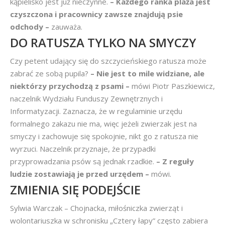
kąpielisko jest już nieczynne.
– Każdego ranka plaża jest
czyszczona i pracownicy zawsze znajdują psie
odchody –
zauważa.
DO RATUSZA TYLKO NA SMYCZY
Czy petent udający się do szczycieńskiego ratusza może
zabrać ze sobą pupila?
– Nie jest to mile widziane, ale
niektórzy przychodzą z psami –
mówi Piotr Paszkiewicz,
naczelnik Wydziału Funduszy Zewnętrznych i
Informatyzacji. Zaznacza, że w regulaminie urzędu
formalnego zakazu nie ma, więc jeżeli zwierzak jest na
smyczy i zachowuje się spokojnie, nikt go z ratusza nie
wyrzuci. Naczelnik przyznaje, że przypadki
przyprowadzania psów są jednak rzadkie.
– Z reguły
ludzie zostawiają je przed urzędem –
mówi.
ZMIENIA SIĘ PODEJŚCIE
Sylwia Warczak – Chojnacka, miłośniczka zwierząt i
wolontariuszka w schronisku „Cztery łapy” często zabiera