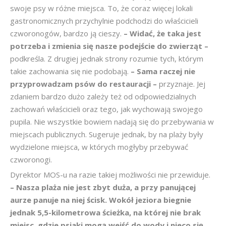
swoje psy w różne miejsca. To, że coraz więcej lokali
gastronomicznych przychylnie podchodzi do właścicieli
czworonogów, bardzo ją cieszy.
– Widać, że taka jest
potrzeba i zmienia się nasze podejście do zwierząt –
podkreśla. Z drugiej jednak strony rozumie tych, którym
takie zachowania się nie podobają.
– Sama raczej nie
przyprowadzam psów do restauracji –
przyznaje. Jej
zdaniem bardzo dużo zależy też od odpowiedzialnych
zachowań właścicieli oraz tego, jak wychowają swojego
pupila. Nie wszystkie bowiem nadają się do przebywania w
miejscach publicznych. Sugeruje jednak, by na plaży były
wydzielone miejsca, w których mogłyby przebywać
czworonogi.
Dyrektor MOS-u na razie takiej możliwości nie przewiduje.
– Nasza plaża nie jest zbyt duża, a przy panującej
aurze panuje na niej ścisk. Wokół jeziora biegnie
jednak 5,5-kilometrowa ścieżka, na której nie brak
miejsc, gdzie psiaki mogą wejść do wody i nieco się