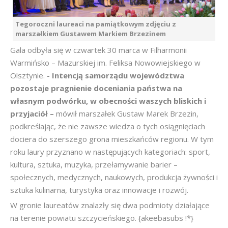
Tegoroczni laureaci na pamiątkowym zdjęciu z
marszałkiem Gustawem Markiem Brzezinem
Gala odbyła się w czwartek 30 marca w Filharmonii
Warmińsko – Mazurskiej im. Feliksa Nowowiejskiego w
Olsztynie.
- Intencją samorządu województwa
pozostaje pragnienie doceniania państwa na
własnym podwórku, w obecności waszych bliskich i
przyjaciół –
mówił marszałek Gustaw Marek Brzezin,
podkreślając, że nie zawsze wiedza o tych osiągnięciach
dociera do szerszego grona mieszkańców regionu. W tym
roku laury przyznano w następujących kategoriach: sport,
kultura, sztuka, muzyka, przełamywanie barier –
społecznych, medycznych, naukowych, produkcja żywności i
sztuka kulinarna, turystyka oraz innowacje i rozwój.
W gronie laureatów znalazły się dwa podmioty działające
na terenie powiatu szczycieńskiego. {akeebasubs !*}