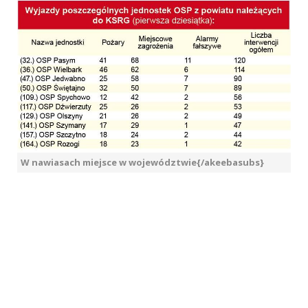
W nawiasach miejsce w województwie{/akeebasubs}