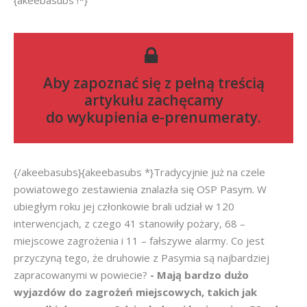
{akeebasubs !*}
Aby zapoznać się z pełną treścią
artykułu zachęcamy
do
wykupienia e-prenumeraty
.
{/akeebasubs}{akeebasubs *}Tradycyjnie już na czele
powiatowego zestawienia znalazła się OSP Pasym. W
ubiegłym roku jej członkowie brali udział w 120
interwencjach, z czego 41 stanowiły pożary, 68 –
miejscowe zagrożenia i 11 – fałszywe alarmy. Co jest
przyczyną tego, że druhowie z Pasymia są najbardziej
zapracowanymi w powiecie?
- Mają bardzo dużo
wyjazdów do zagrożeń miejscowych, takich jak