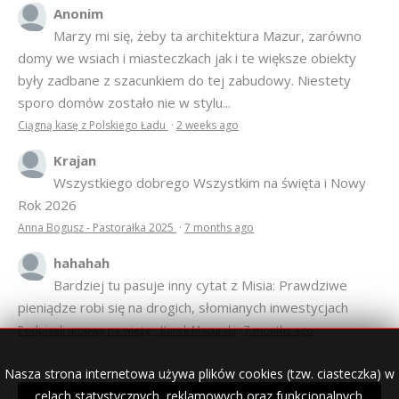
Anonim
Marzy mi się, żeby ta architektura Mazur, zarówno
domy we wsiach i miasteczkach jak i te większe obiekty
były zadbane z szacunkiem do tej zabudowy. Niestety
sporo domów zostało nie w stylu...
Ciągną kasę z Polskiego Ładu
·
2 weeks ago
Krajan
Wszystkiego dobrego Wszystkim na święta i Nowy
Rok 2026
Anna Bogusz - Pastorałka 2025
·
7 months ago
hahahah
Bardziej tu pasuje inny cytat z Misia: Prawdziwe
pieniądze robi się na drogich, słomianych inwestycjach
Podpisali umowę na wieżę - Kurek Mazurski
·
7 months ago
Nasza strona internetowa używa plików cookies (tzw. ciasteczka) w
celach statystycznych, reklamowych oraz funkcjonalnych.