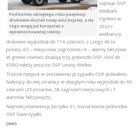
zajmuje OSP
Wielbark.
Pod koniec ubiegłego roku pasymscy
Ogółem w
druhowie dostali nowy wóz bojowy, a do
tego mogą już korzystać z
2022 r.
wyremontowanej remizy
wielbarscy
druhowie wyjeżdżali do 114 zdarzeń, z czego 46 to
pożary, 62 – miejscowe zagrożenia i 6 – alarmy fałszywe.
W gminie również działają trzy jednostki OSP, choć do
KSRG należy jeszcze OSP Lesiny Wielkie.
Trzecie miejsce w zestawieniu przypadło OSP Jedwabno.
Należący do niej strażacy w ubiegłym roku wyjeżdżali do 90
zdarzeń (25 pożarów, 58 zagrożeń miejscowych i 7
alarmów fałszywych).
Najmniej interwencji, bo tylko 31, ma na koncie jednostka
OSP Gawrzyjałki.
(ew)