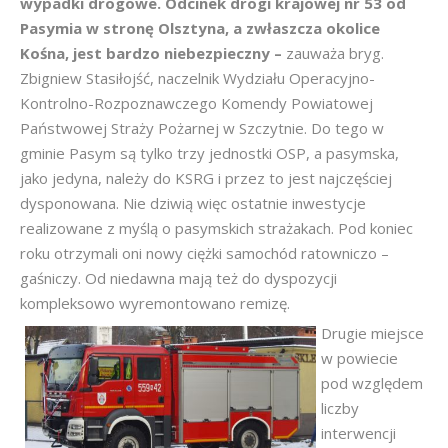
wypadki drogowe. Odcinek drogi krajowej nr 53 od
Pasymia w stronę Olsztyna, a zwłaszcza okolice
Kośna, jest bardzo niebezpieczny –
zauważa bryg.
Zbigniew Stasiłojść, naczelnik Wydziału Operacyjno-
Kontrolno-Rozpoznawczego Komendy Powiatowej
Państwowej Straży Pożarnej w Szczytnie. Do tego w
gminie Pasym są tylko trzy jednostki OSP, a pasymska,
jako jedyna, należy do KSRG i przez to jest najczęściej
dysponowana. Nie dziwią więc ostatnie inwestycje
realizowane z myślą o pasymskich strażakach. Pod koniec
roku otrzymali oni nowy ciężki samochód ratowniczo –
gaśniczy. Od niedawna mają też do dyspozycji
kompleksowo wyremontowano remizę.
Drugie miejsce
w powiecie
pod względem
liczby
interwencji