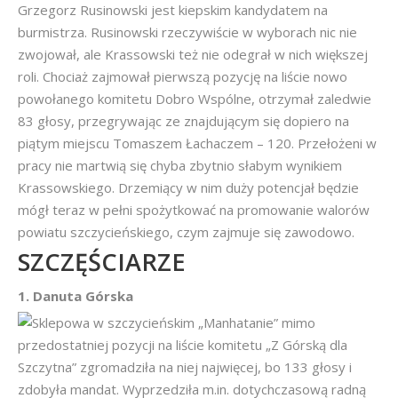
Grzegorz Rusinowski jest kiepskim kandydatem na
burmistrza. Rusinowski rzeczywiście w wyborach nic nie
zwojował, ale Krassowski też nie odegrał w nich większej
roli. Chociaż zajmował pierwszą pozycję na liście nowo
powołanego komitetu Dobro Wspólne, otrzymał zaledwie
83 głosy, przegrywając ze znajdującym się dopiero na
piątym miejscu Tomaszem Łachaczem – 120. Przełożeni w
pracy nie martwią się chyba zbytnio słabym wynikiem
Krassowskiego. Drzemiący w nim duży potencjał będzie
mógł teraz w pełni spożytkować na promowanie walorów
powiatu szczycieńskiego, czym zajmuje się zawodowo.
SZCZĘŚCIARZE
1. Danuta Górska
Sklepowa w szczycieńskim „Manhatanie” mimo
przedostatniej pozycji na liście komitetu „Z Górską dla
Szczytna” zgromadziła na niej najwięcej, bo 133 głosy i
zdobyła mandat. Wyprzedziła m.in. dotychczasową radną