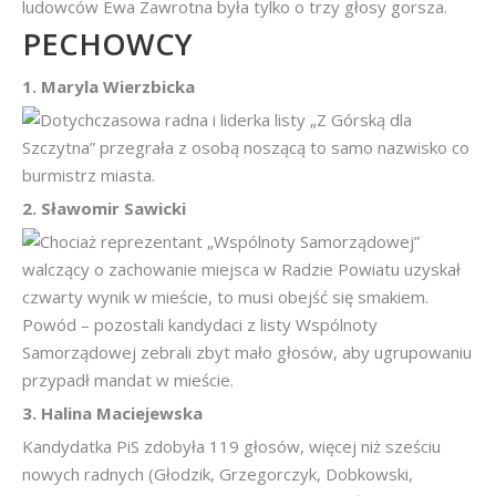
ludowców Ewa Zawrotna była tylko o trzy głosy gorsza.
PECHOWCY
1. Maryla Wierzbicka
Dotychczasowa radna i liderka listy „Z Górską dla
Szczytna” przegrała z osobą noszącą to samo nazwisko co
burmistrz miasta.
2. Sławomir Sawicki
Chociaż reprezentant „Wspólnoty Samorządowej”
walczący o zachowanie miejsca w Radzie Powiatu uzyskał
czwarty wynik w mieście, to musi obejść się smakiem.
Powód – pozostali kandydaci z listy Wspólnoty
Samorządowej zebrali zbyt mało głosów, aby ugrupowaniu
przypadł mandat w mieście.
3. Halina Maciejewska
Kandydatka PiS zdobyła 119 głosów, więcej niż sześciu
nowych radnych (Głodzik, Grzegorczyk, Dobkowski,