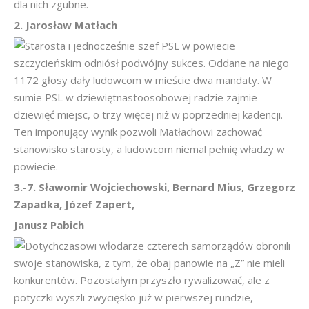
dla nich zgubne.
2. Jarosław Matłach
Starosta i jednocześnie szef PSL w powiecie
szczycieńskim odniósł podwójny sukces. Oddane na niego
1172 głosy dały ludowcom w mieście dwa mandaty. W
sumie PSL w dziewiętnastoosobowej radzie zajmie
dziewięć miejsc, o trzy więcej niż w poprzedniej kadencji.
Ten imponujący wynik pozwoli Matłachowi zachować
stanowisko starosty, a ludowcom niemal pełnię władzy w
powiecie.
3.-7. Sławomir Wojciechowski, Bernard Mius, Grzegorz
Zapadka, Józef Zapert,
Janusz Pabich
Dotychczasowi włodarze czterech samorządów obronili
swoje stanowiska, z tym, że obaj panowie na „Z” nie mieli
konkurentów. Pozostałym przyszło rywalizować, ale z
potyczki wyszli zwycięsko już w pierwszej rundzie,