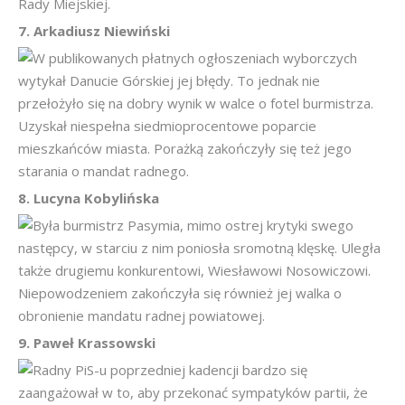
Rady Miejskiej.
7. Arkadiusz Niewiński
W publikowanych płatnych ogłoszeniach wyborczych
wytykał Danucie Górskiej jej błędy. To jednak nie
przełożyło się na dobry wynik w walce o fotel burmistrza.
Uzyskał niespełna siedmioprocentowe poparcie
mieszkańców miasta. Porażką zakończyły się też jego
starania o mandat radnego.
8. Lucyna Kobylińska
Była burmistrz Pasymia, mimo ostrej krytyki swego
następcy, w starciu z nim poniosła sromotną klęskę. Uległa
także drugiemu konkurentowi, Wiesławowi Nosowiczowi.
Niepowodzeniem zakończyła się również jej walka o
obronienie mandatu radnej powiatowej.
9. Paweł Krassowski
Radny PiS-u poprzedniej kadencji bardzo się
zaangażował w to, aby przekonać sympatyków partii, że