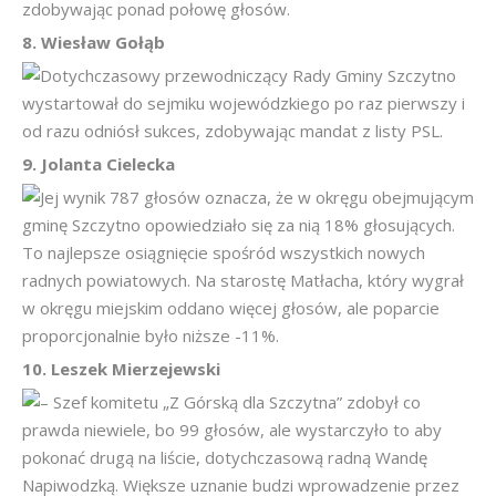
zdobywając ponad połowę głosów.
8. Wiesław Gołąb
Dotychczasowy przewodniczący Rady Gminy Szczytno
wystartował do sejmiku wojewódzkiego po raz pierwszy i
od razu odniósł sukces, zdobywając mandat z listy PSL.
9. Jolanta Cielecka
Jej wynik 787 głosów oznacza, że w okręgu obejmującym
gminę Szczytno opowiedziało się za nią 18% głosujących.
To najlepsze osiągnięcie spośród wszystkich nowych
radnych powiatowych. Na starostę Matłacha, który wygrał
w okręgu miejskim oddano więcej głosów, ale poparcie
proporcjonalnie było niższe -11%.
10. Leszek Mierzejewski
– Szef komitetu „Z Górską dla Szczytna” zdobył co
prawda niewiele, bo 99 głosów, ale wystarczyło to aby
pokonać drugą na liście, dotychczasową radną Wandę
Napiwodzką. Większe uznanie budzi wprowadzenie przez