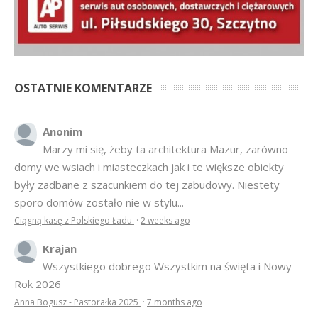
OSTATNIE KOMENTARZE
Anonim
Marzy mi się, żeby ta architektura Mazur, zarówno
domy we wsiach i miasteczkach jak i te większe obiekty
były zadbane z szacunkiem do tej zabudowy. Niestety
sporo domów zostało nie w stylu...
Ciągną kasę z Polskiego Ładu
·
2 weeks ago
Krajan
Wszystkiego dobrego Wszystkim na święta i Nowy
Rok 2026
Anna Bogusz - Pastorałka 2025
·
7 months ago
hahahah
Bardziej tu pasuje inny cytat z Misia: Prawdziwe