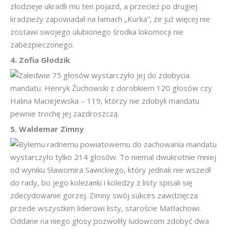
złodzieje ukradli mu ten pojazd, a przecież po drugiej
kradzieży zapowiadał na łamach „Kurka”, że już więcej nie
zostawi swojego ulubionego środka lokomocji nie
zabezpieczonego.
4. Zofia Głodzik
Zaledwie 75 głosów wystarczyło jej do zdobycia
mandatu. Henryk Żuchowski z dorobkiem 120 głosów czy
Halina Maciejewska – 119, którzy nie zdobyli mandatu
pewnie trochę jej zazdroszczą.
5. Waldemar Zimny
Byłemu radnemu powiatowemu do zachowania mandatu
wystarczyło tylko 214 głosów. To niemal dwukrotnie mniej
od wyniku Sławomira Sawickiego, który jednak nie wszedł
do rady, bo jego koleżanki i koledzy z listy spisali się
zdecydowanie gorzej. Zimny swój sukces zawdzięcza
przede wszystkim liderowi listy, staroście Matłachowi.
Oddane na niego głosy pozwoliły ludowcom zdobyć dwa