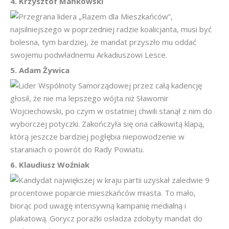
4. Krzysztof Mańkowski
Przegrana lidera „Razem dla Mieszkańców”,
najsilniejszego w poprzedniej radzie koalicjanta, musi być
bolesna, tym bardziej, że mandat przyszło mu oddać
swojemu podwładnemu Arkadiuszowi Lesce.
5. Adam Żywica
Lider Wspólnoty Samorządowej przez całą kadencję
głosił, że nie ma lepszego wójta niż Sławomir
Wojciechowski, po czym w ostatniej chwili stanął z nim do
wyborczej potyczki. Zakończyła się ona całkowitą klapą,
którą jeszcze bardziej pogłębia niepowodzenie w
staraniach o powrót do Rady Powiatu.
6. Klaudiusz Woźniak
Kandydat największej w kraju partii uzyskał zaledwie 9
procentowe poparcie mieszkańców miasta. To mało,
biorąc pod uwagę intensywną kampanię medialną i
plakatową. Gorycz porażki osładza zdobyty mandat do