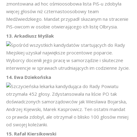
zmontowana ad hoc ośmioosobowa lista PiS-u zdobyła
więcej głosów niż czternastoosobowy team
Medźwiedzkiego. Mandat przypadł skazanym na stracenie
PiS-owcom w osobie otwierającego ich listę Olbrysia.
13. Arkadiusz Myślak
Spośród wszystkich kandydatów startujących do Rady
Miejskiej uzyskał największe procentowe poparcie.
Wyborcy docenili jego pracę w samorządzie i skuteczne
interwencje w sprawach utrudniających im codzienne życie.
14. Ewa Dziekońska
Szczycieńska lekarka kandydująca do Rady Powiatu
otrzymała 452 głosy. Zdystansowała na liście PO tak
doświadczonych samorządowców jak Wiesława Bojarska,
Andrzej Kijewski, Marek Kasprowicz. Ten ostatni mandat
co prawda zdobył, ale otrzymał o blisko 100 głosów mniej
od swojej koleżanki.
15. Rafał Kiersikowski