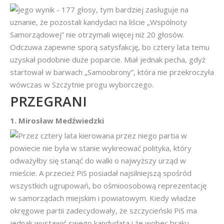
Jego wynik - 177 głosy, tym bardziej zasługuje na
uznanie, że pozostali kandydaci na liście „Wspólnoty
Samorządowej” nie otrzymali więcej niż 20 głosów.
Odczuwa zapewne sporą satysfakcję, bo cztery lata temu
uzyskał podobnie duże poparcie. Miał jednak pecha, gdyż
startował w barwach „Samoobrony”, która nie przekroczyła
wówczas w Szczytnie progu wyborczego.
PRZEGRANI
1. Mirosław Medźwiedzki
Przez cztery lata kierowana przez niego partia w
powiecie nie była w stanie wykreować polityka, który
odważyłby się stanąć do walki o najwyższy urząd w
mieście. A przecież PiS posiadał najsilniejszą spośród
wszystkich ugrupowań, bo ośmioosobową reprezentację
w samorządach miejskim i powiatowym. Kiedy władze
okręgowe partii zadecydowały, że szczycieński PiS ma
jednak wystawić swego kandydata i że wobec braku