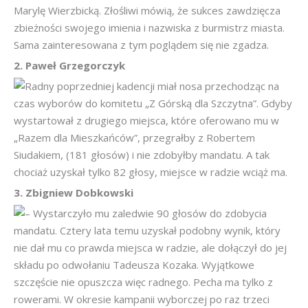
Marylę Wierzbicką. Złośliwi mówią, że sukces zawdzięcza
zbieżności swojego imienia i nazwiska z burmistrz miasta.
Sama zainteresowana z tym poglądem się nie zgadza.
2. Paweł Grzegorczyk
Radny poprzedniej kadencji miał nosa przechodząc na
czas wyborów do komitetu „Z Górską dla Szczytna”. Gdyby
wystartował z drugiego miejsca, które oferowano mu w
„Razem dla Mieszkańców”, przegrałby z Robertem
Siudakiem, (181 głosów) i nie zdobyłby mandatu. A tak
chociaż uzyskał tylko 82 głosy, miejsce w radzie wciąż ma.
3. Zbigniew Dobkowski
– Wystarczyło mu zaledwie 90 głosów do zdobycia
mandatu. Cztery lata temu uzyskał podobny wynik, który
nie dał mu co prawda miejsca w radzie, ale dołączył do jej
składu po odwołaniu Tadeusza Kozaka. Wyjątkowe
szczęście nie opuszcza więc radnego. Pecha ma tylko z
rowerami. W okresie kampanii wyborczej po raz trzeci