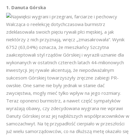
1. Danuta Górska
Walcząca o reelekcję dotychczasowa burmistrz
zdeklasowała swoich pięciu rywali płci męskiej, a jak
niektórzy z nich przyznają, wręcz „zmasakrowała”. Wynik
6752 (63,04%) oznacza, że mieszkańcy Szczytna
zaakceptowali styl rządów Górskiej i wyrazili uznanie dla
wykonanych w ostatnich czterech latach 44-milionowych
inwestycji. Jej rywale akcentują, że niepodważalnym
sukcesom Górskiej towarzyszyły zręczne zabiegi PR-
owskie. One same nie były jednak w stanie dać
zwycięstwa, mogły mieć tylko wpływ na jego rozmiary.
Teraz oponenci burmistrz, a nawet część sympatyków
wyrażają obawy, czy zdecydowana wygrana nie wprawi
Danuty Górskiej oraz jej najbliższych współpracowników w
samozachwyt. Na tę przypadłość cierpiało w przeszłości
już wielu samorządowców, co na dłuższą metę okazało się