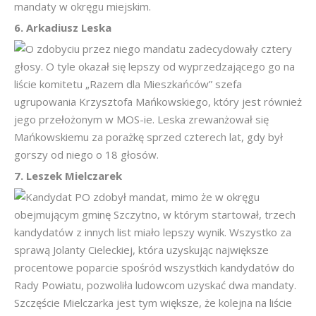
mandaty w okręgu miejskim.
6. Arkadiusz Leska
O zdobyciu przez niego mandatu zadecydowały cztery
głosy. O tyle okazał się lepszy od wyprzedzającego go na
liście komitetu „Razem dla Mieszkańców” szefa
ugrupowania Krzysztofa Mańkowskiego, który jest również
jego przełożonym w MOS-ie. Leska zrewanżował się
Mańkowskiemu za porażkę sprzed czterech lat, gdy był
gorszy od niego o 18 głosów.
7. Leszek Mielczarek
Kandydat PO zdobył mandat, mimo że w okręgu
obejmującym gminę Szczytno, w którym startował, trzech
kandydatów z innych list miało lepszy wynik. Wszystko za
sprawą Jolanty Cieleckiej, która uzyskując największe
procentowe poparcie spośród wszystkich kandydatów do
Rady Powiatu, pozwoliła ludowcom uzyskać dwa mandaty.
Szczęście Mielczarka jest tym większe, że kolejna na liście