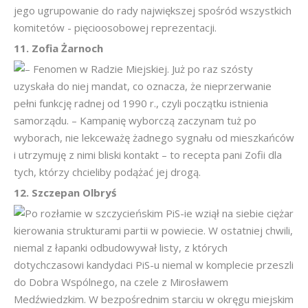
jego ugrupowanie do rady największej spośród wszystkich
komitetów - pięcioosobowej reprezentacji.
11. Zofia Żarnoch
– Fenomen w Radzie Miejskiej. Już po raz szósty
uzyskała do niej mandat, co oznacza, że nieprzerwanie
pełni funkcję radnej od 1990 r., czyli początku istnienia
samorządu. – Kampanię wyborczą zaczynam tuż po
wyborach, nie lekceważę żadnego sygnału od mieszkańców
i utrzymuję z nimi bliski kontakt – to recepta pani Zofii dla
tych, którzy chcieliby podążać jej drogą.
12. Szczepan Olbryś
Po rozłamie w szczycieńskim PiS-ie wziął na siebie ciężar
kierowania strukturami partii w powiecie. W ostatniej chwili,
niemal z łapanki odbudowywał listy, z których
dotychczasowi kandydaci PiS-u niemal w komplecie przeszli
do Dobra Wspólnego, na czele z Mirosławem
Medźwiedzkim. W bezpośrednim starciu w okręgu miejskim