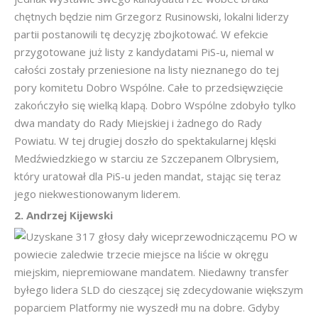
chętnych będzie nim Grzegorz Rusinowski, lokalni liderzy
partii postanowili tę decyzję zbojkotować. W efekcie
przygotowane już listy z kandydatami PiS-u, niemal w
całości zostały przeniesione na listy nieznanego do tej
pory komitetu Dobro Wspólne. Całe to przedsięwzięcie
zakończyło się wielką klapą. Dobro Wspólne zdobyło tylko
dwa mandaty do Rady Miejskiej i żadnego do Rady
Powiatu. W tej drugiej doszło do spektakularnej klęski
Medźwiedzkiego w starciu ze Szczepanem Olbrysiem,
który uratował dla PiS-u jeden mandat, stając się teraz
jego niekwestionowanym liderem.
2. Andrzej Kijewski
Uzyskane 317 głosy dały wiceprzewodniczącemu PO w
powiecie zaledwie trzecie miejsce na liście w okręgu
miejskim, niepremiowane mandatem. Niedawny transfer
byłego lidera SLD do cieszącej się zdecydowanie większym
poparciem Platformy nie wyszedł mu na dobre. Gdyby