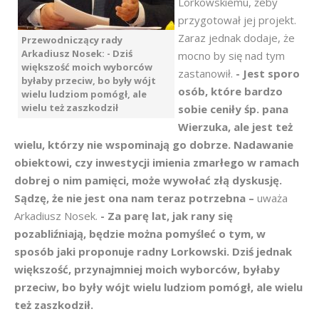
Lorkowskiemu, żeby
przygotował jej projekt.
Zaraz jednak dodaje, że
Przewodniczący rady
Arkadiusz Nosek: - Dziś
mocno by się nad tym
większość moich wyborców
zastanowił.
- Jest sporo
byłaby przeciw, bo były wójt
osób, które bardzo
wielu ludziom pomógł, ale
wielu też zaszkodził
sobie ceniły śp. pana
Wierzuka, ale jest też
wielu, którzy nie wspominają go dobrze. Nadawanie
obiektowi, czy inwestycji imienia zmarłego w ramach
dobrej o nim pamięci, może wywołać złą dyskusję.
Sądzę, że nie jest ona nam teraz potrzebna –
uważa
Arkadiusz Nosek.
- Za parę lat, jak rany się
pozabliźniają, będzie można pomyśleć o tym, w
sposób jaki proponuje radny Lorkowski. Dziś jednak
większość, przynajmniej moich wyborców, byłaby
przeciw, bo były wójt wielu ludziom pomógł, ale wielu
też zaszkodził.