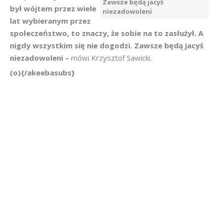
Zawsze będą jacyś
był wójtem przez wiele
niezadowoleni
lat wybieranym przez
społeczeństwo, to znaczy, że sobie na to zasłużył. A
nigdy wszystkim się nie dogodzi. Zawsze będą jacyś
niezadowoleni –
mówi Krzysztof Sawicki.
(o){/akeebasubs}