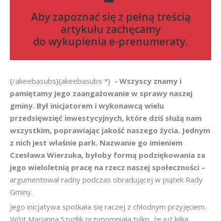
Aby zapoznać się z pełną treścią
artykułu zachęcamy
do
wykupienia e-prenumeraty
.
{/akeebasubs}{akeebasubs *}
- Wszyscy znamy i
pamiętamy jego zaangażowanie w sprawy naszej
gminy. Był inicjatorem i wykonawcą wielu
przedsięwzięć inwestycyjnych, które dziś służą nam
wszystkim, poprawiając jakość naszego życia. Jednym
z nich jest właśnie park. Nazwanie go imieniem
Czesława Wierzuka, byłoby formą podziękowania za
jego wieloletnią pracę na rzecz naszej społeczności –
argumentował radny podczas obradującej w piątek Rady
Gminy.
Jego inicjatywa spotkała się raczej z chłodnym przyjęciem.
Wójt Marianna Szydlik przypomniała tylko, że już kilka