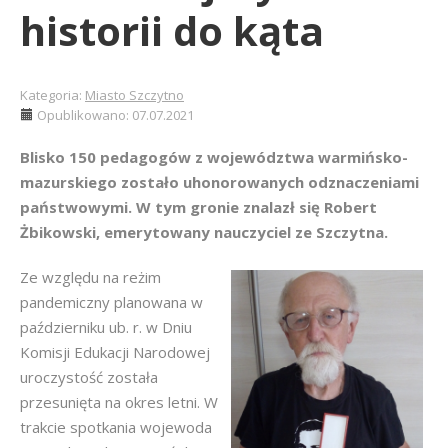
historii do kąta
Kategoria:
Miasto Szczytno
Opublikowano: 07.07.2021
Blisko 150 pedagogów z województwa warmińsko-
mazurskiego zostało uhonorowanych odznaczeniami
państwowymi. W tym gronie znalazł się Robert
Żbikowski, emerytowany nauczyciel ze Szczytna.
Ze względu na reżim
pandemiczny planowana w
październiku ub. r. w Dniu
Komisji Edukacji Narodowej
uroczystość została
przesunięta na okres letni. W
trakcie spotkania wojewoda