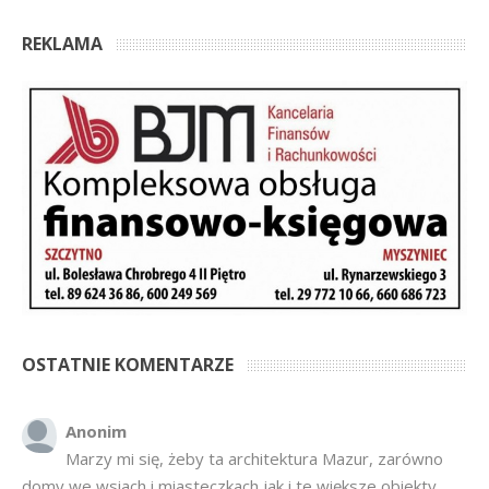
REKLAMA
OSTATNIE KOMENTARZE
Anonim
Marzy mi się, żeby ta architektura Mazur, zarówno
domy we wsiach i miasteczkach jak i te większe obiekty