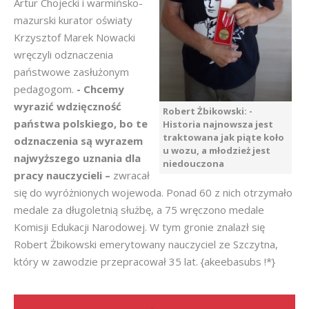
Artur Chojecki i warmińsko-
mazurski kurator oświaty
Krzysztof Marek Nowacki
wręczyli odznaczenia
państwowe zasłużonym
pedagogom.
- Chcemy
wyrazić wdzięczność
Robert Żbikowski: -
państwa polskiego, bo te
Historia najnowsza jest
traktowana jak piąte koło
odznaczenia są wyrazem
u wozu, a młodzież jest
najwyższego uznania dla
niedouczona
pracy nauczycieli –
zwracał
się do wyróżnionych wojewoda. Ponad 60 z nich otrzymało
medale za długoletnią służbę, a 75 wręczono medale
Komisji Edukacji Narodowej. W tym gronie znalazł się
Robert Żbikowski emerytowany nauczyciel ze Szczytna,
który w zawodzie przepracował 35 lat. {akeebasubs !*}