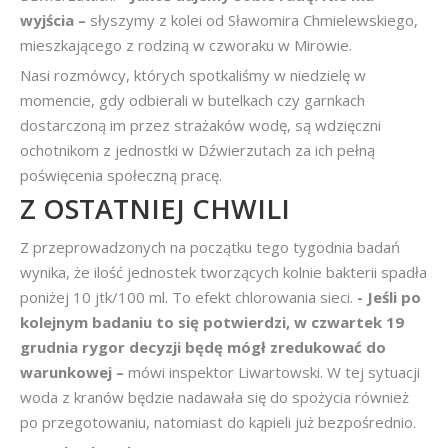
wyjścia –
słyszymy z kolei od Sławomira Chmielewskiego,
mieszkającego z rodziną w czworaku w Mirowie.
Nasi rozmówcy, których spotkaliśmy w niedzielę w
momencie, gdy odbierali w butelkach czy garnkach
dostarczoną im przez strażaków wodę, są wdzięczni
ochotnikom z jednostki w Dźwierzutach za ich pełną
poświęcenia społeczną pracę.
Z OSTATNIEJ CHWILI
Z przeprowadzonych na początku tego tygodnia badań
wynika, że ilość jednostek tworzących kolnie bakterii spadła
poniżej 10 jtk/100 ml. To efekt chlorowania sieci.
- Jeśli po
kolejnym badaniu to się potwierdzi, w czwartek 19
grudnia rygor decyzji będę mógł zredukować do
warunkowej –
mówi inspektor Liwartowski. W tej sytuacji
woda z kranów będzie nadawała się do spożycia również
po przegotowaniu, natomiast do kąpieli już bezpośrednio.