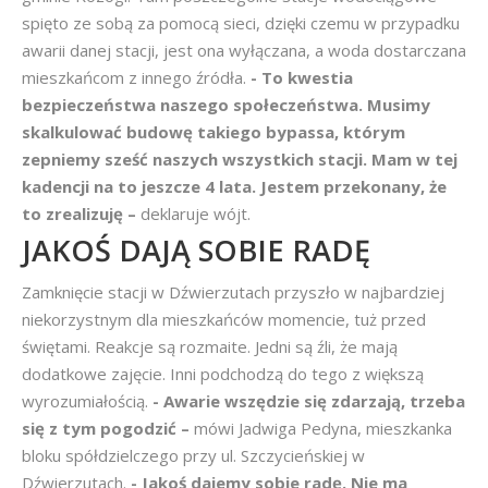
spięto ze sobą za pomocą sieci, dzięki czemu w przypadku
awarii danej stacji, jest ona wyłączana, a woda dostarczana
mieszkańcom z innego źródła.
- To kwestia
bezpieczeństwa naszego społeczeństwa. Musimy
skalkulować budowę takiego bypassa, którym
zepniemy sześć naszych wszystkich stacji. Mam w tej
kadencji na to jeszcze 4 lata. Jestem przekonany, że
to zrealizuję –
deklaruje wójt.
JAKOŚ DAJĄ SOBIE RADĘ
Zamknięcie stacji w Dźwierzutach przyszło w najbardziej
niekorzystnym dla mieszkańców momencie, tuż przed
świętami. Reakcje są rozmaite. Jedni są źli, że mają
dodatkowe zajęcie. Inni podchodzą do tego z większą
wyrozumiałością.
- Awarie wszędzie się zdarzają, trzeba
się z tym pogodzić –
mówi Jadwiga Pedyna, mieszkanka
bloku spółdzielczego przy ul. Szczycieńskiej w
Dźwierzutach.
- Jakoś dajemy sobie radę. Nie ma