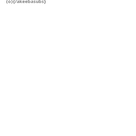
(o){/akeebasubs}