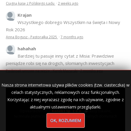
Anonim
Marzy mi się, żeby ta architektura Mazur, zarówno
domy we wsiach i miasteczkach jak i te większe obiekty
były zadbane z szacunkiem do tej zabudowy. Niestety
sporo domów zostało nie w stylu...
Ciągną kasę z Polskiego Ładu
·
2 weeks ago
Krajan
Wszystkiego dobrego Wszystkim na święta i Nowy
Rok 2026
Anna Bogusz - Pastorałka 2025
·
7 months ago
Nasza strona internetowa używa plików cookies (tzw. ciasteczka) w
hahahah
celach statystycznych, reklamowych oraz funkcjonalnych.
Bardziej tu pasuje inny cytat z Misia: Prawdziwe
Korzystając z niej wyrażasz zgodę na ich używanie, zgodnie z
pieniądze robi się na drogich, słomianych inwestycjach
aktualnymi ustawieniami przeglądarki.
Podpisali umowę na wieżę - Kurek Mazurski
·
7 months ago
OK, ROZUMIEM