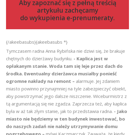
Aby zapoznać się z pełną treścią
artykułu zachęcamy
do
wykupienia e-prenumeraty
.
{/akeebasubs}{akeebasubs *}
Tymczasem radna Anna Rybińska nie dziwi się, że brakuje
chętnych do dzierżawy budynku.
- Kaplica jest w
opłakanym stanie. Woda tam się leje przez dach do
środka. Ewentualny dzierżawca musiałby ponieść
ogromne nakłady na remont –
alarmuje. Jej zdaniem
miasto powinno przynajmniej na tyle zabezpieczyć obiekt,
aby powstrzymać jego dalsze niszczenie. Wiceburmistrz z
tą argumentacją się nie zgadza. Zaprzecza też, aby kaplica
była w aż tak złym stanie, jak to przedstawia radna.
- Jako
miasto nie będziemy w ten budynek inwestować, bo
do naszych zadań nie należy utrzymywanie domu
pogrzebowego –
mówi Kaczmarczyk. Zauważa, że kiedy