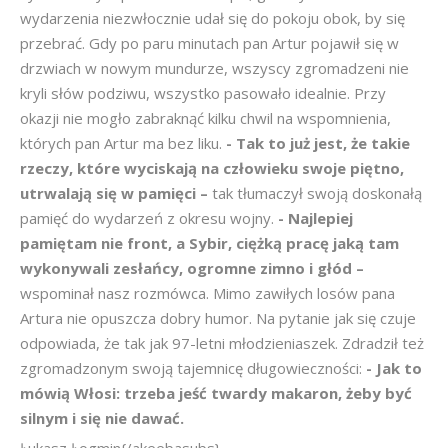
wydarzenia niezwłocznie udał się do pokoju obok, by się
przebrać. Gdy po paru minutach pan Artur pojawił się w
drzwiach w nowym mundurze, wszyscy zgromadzeni nie
kryli słów podziwu, wszystko pasowało idealnie. Przy
okazji nie mogło zabraknąć kilku chwil na wspomnienia,
których pan Artur ma bez liku.
- Tak to już jest, że takie
rzeczy, które wyciskają na człowieku swoje piętno,
utrwalają się w pamięci –
tak tłumaczył swoją doskonałą
pamięć do wydarzeń z okresu wojny.
- Najlepiej
pamiętam nie front, a Sybir, ciężką pracę jaką tam
wykonywali zesłańcy, ogromne zimno i głód –
wspominał nasz rozmówca. Mimo zawiłych losów pana
Artura nie opuszcza dobry humor. Na pytanie jak się czuje
odpowiada, że tak jak 97-letni młodzieniaszek. Zdradził też
zgromadzonym swoją tajemnicę długowieczności:
- Jak to
mówią Włosi: trzeba jeść twardy makaron, żeby być
silnym i się nie dawać.