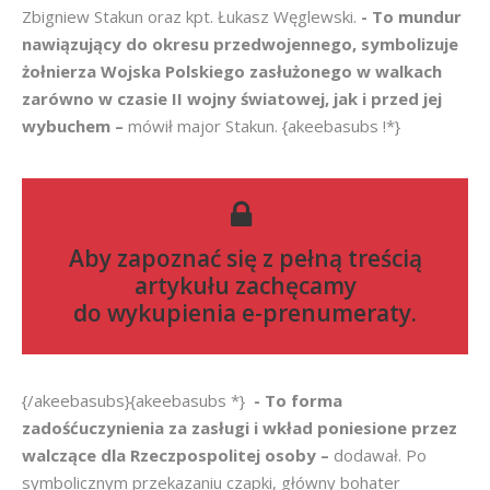
Zbigniew Stakun oraz kpt. Łukasz Węglewski.
- To mundur
nawiązujący do okresu przedwojennego, symbolizuje
żołnierza Wojska Polskiego zasłużonego w walkach
zarówno w czasie II wojny światowej, jak i przed jej
wybuchem –
mówił major Stakun. {akeebasubs !*}
Aby zapoznać się z pełną treścią
artykułu zachęcamy
do
wykupienia e-prenumeraty
.
{/akeebasubs}{akeebasubs *}
- To forma
zadośćuczynienia za zasługi i wkład poniesione przez
walczące dla Rzeczpospolitej osoby –
dodawał. Po
symbolicznym przekazaniu czapki, główny bohater