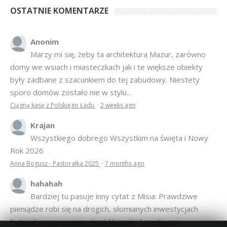
OSTATNIE KOMENTARZE
Anonim
Marzy mi się, żeby ta architektura Mazur, zarówno
domy we wsiach i miasteczkach jak i te większe obiekty
były zadbane z szacunkiem do tej zabudowy. Niestety
sporo domów zostało nie w stylu...
Ciągną kasę z Polskiego Ładu
·
2 weeks ago
Krajan
Wszystkiego dobrego Wszystkim na święta i Nowy
Rok 2026
Anna Bogusz - Pastorałka 2025
·
7 months ago
hahahah
Bardziej tu pasuje inny cytat z Misia: Prawdziwe
pieniądze robi się na drogich, słomianych inwestycjach
Podpisali umowę na wieżę - Kurek Mazurski
·
7 months ago