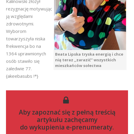
Kalinowski złożył
rezygnację motywując
ją względami
zdrowotnymi.
Wyborom
towarzyszyła niska
frekwencja bo na
1364 uprawnionych
Beata Lipska tryska energią i chce
nią teraz „zarazić” wszystkich
osób stawiło się
mieszkańców sołectwa
zaledwie 77.
{akeebasubs !*}
Aby zapoznać się z pełną treścią
artykułu zachęcamy
do
wykupienia e-prenumeraty
.