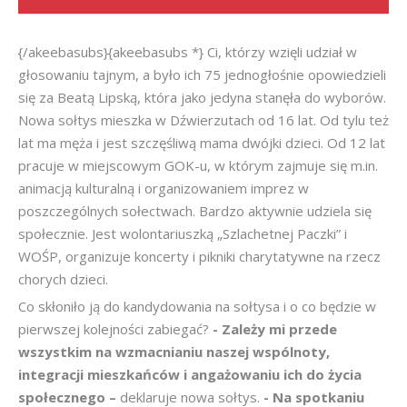
{/akeebasubs}{akeebasubs *} Ci, którzy wzięli udział w
głosowaniu tajnym, a było ich 75 jednogłośnie opowiedzieli
się za Beatą Lipską, która jako jedyna stanęła do wyborów.
Nowa sołtys mieszka w Dźwierzutach od 16 lat. Od tylu też
lat ma męża i jest szczęśliwą mama dwójki dzieci. Od 12 lat
pracuje w miejscowym GOK-u, w którym zajmuje się m.in.
animacją kulturalną i organizowaniem imprez w
poszczególnych sołectwach. Bardzo aktywnie udziela się
społecznie. Jest wolontariuszką „Szlachetnej Paczki” i
WOŚP, organizuje koncerty i pikniki charytatywne na rzecz
chorych dzieci.
Co skłoniło ją do kandydowania na sołtysa i o co będzie w
pierwszej kolejności zabiegać?
- Zależy mi przede
wszystkim na wzmacnianiu naszej wspólnoty,
integracji mieszkańców i angażowaniu ich do życia
społecznego –
deklaruje nowa sołtys.
- Na spotkaniu