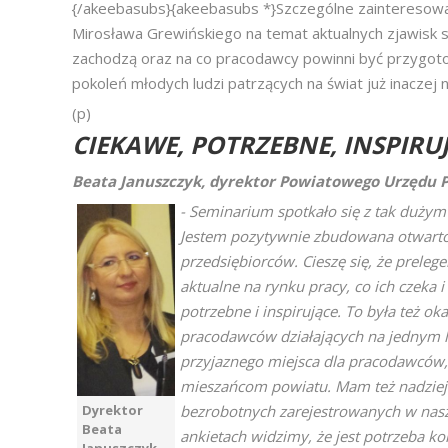
{/akeebasubs}{akeebasubs *}Szczególne zainteresowani
Mirosława Grewińskiego na temat aktualnych zjawisk s
zachodzą oraz na co pracodawcy powinni być przygoto
pokoleń młodych ludzi patrzących na świat już inaczej ni
(p)
CIEKAWE, POTRZEBNE, INSPIRU
Beata Januszczyk, dyrektor Powiatowego Urzędu P
- Seminarium spotkało się z tak dużym 
Jestem pozytywnie zbudowana otwartoś
przedsiębiorców. Cieszę się, że preleg
aktualne na rynku pracy, co ich czeka i
potrzebne i inspirujące. To była też o
pracodawców działających na jednym lo
przyjaznego miejsca dla pracodawców, 
mieszańcom powiatu. Mam też nadzieję
Dyrektor
bezrobotnych zarejestrowanych w nasz
Beata
ankietach widzimy, że jest potrzeba ko