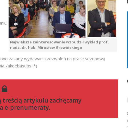
aniu
Największe zainteresowanie wzbudził wykład prof.
nadz. dr. hab. Mirosław Grewińskiego
liżono zasady wydawania zezwoleń na pracę sezonową
ia. {akeebasubs !*}
ą treścią artykułu zachęcamy
a e-prenumeraty
.