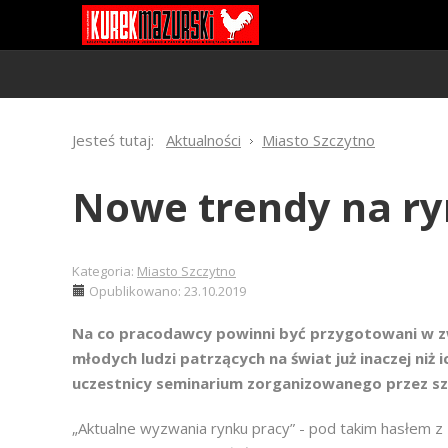
Jesteś tutaj:
Aktualności
Miasto Szczytno
Nowe trendy na ry
Kategoria:
Miasto Szczytno
Opublikowano: 23.10.2019
Na co pracodawcy powinni być przygotowani w zw
młodych ludzi patrzących na świat już inaczej niż 
uczestnicy seminarium zorganizowanego przez sz
„Aktualne wyzwania rynku pracy” - pod takim hasłem z