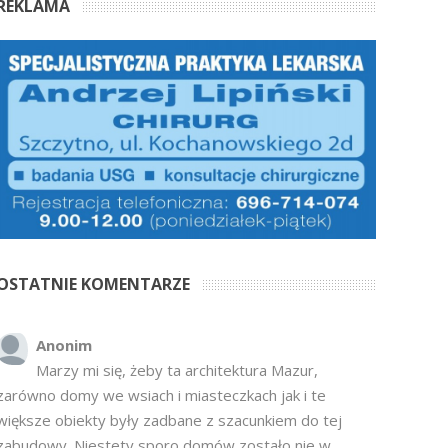
REKLAMA
OSTATNIE KOMENTARZE
Anonim
Marzy mi się, żeby ta architektura Mazur,
zarówno domy we wsiach i miasteczkach jak i te
większe obiekty były zadbane z szacunkiem do tej
zabudowy. Niestety sporo domów zostało nie w