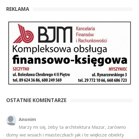
REKLAMA
OSTATNIE KOMENTARZE
Anonim
Marzy mi się, żeby ta architektura Mazur, zarówno
domy we wsiach i miasteczkach jak i te większe obiekty