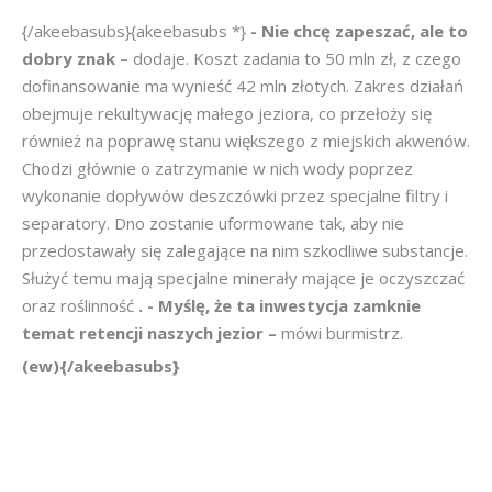
{/akeebasubs}{akeebasubs *}
- Nie chcę zapeszać, ale to
dobry znak –
dodaje. Koszt zadania to 50 mln zł, z czego
dofinansowanie ma wynieść 42 mln złotych. Zakres działań
obejmuje rekultywację małego jeziora, co przełoży się
również na poprawę stanu większego z miejskich akwenów.
Chodzi głównie o zatrzymanie w nich wody poprzez
wykonanie dopływów deszczówki przez specjalne filtry i
separatory. Dno zostanie uformowane tak, aby nie
przedostawały się zalegające na nim szkodliwe substancje.
Służyć temu mają specjalne minerały mające je oczyszczać
oraz roślinność
. - Myślę, że ta inwestycja zamknie
temat retencji naszych jezior –
mówi burmistrz.
(ew){/akeebasubs}