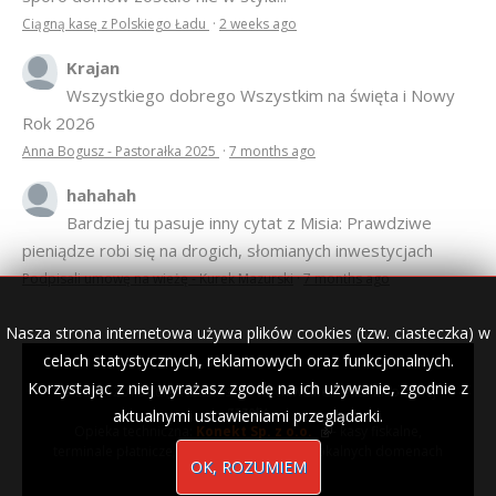
Ciągną kasę z Polskiego Ładu
·
2 weeks ago
Krajan
Wszystkiego dobrego Wszystkim na święta i Nowy
Rok 2026
Anna Bogusz - Pastorałka 2025
·
7 months ago
hahahah
Bardziej tu pasuje inny cytat z Misia: Prawdziwe
pieniądze robi się na drogich, słomianych inwestycjach
Podpisali umowę na wieżę - Kurek Mazurski
·
7 months ago
Nasza strona internetowa używa plików cookies (tzw. ciasteczka) w
celach statystycznych, reklamowych oraz funkcjonalnych.
Korzystając z niej wyrażasz zgodę na ich używanie, zgodnie z
© 2007–2018 Kurek Mazurski — archiwalne wydania lokalnej
gazety.
aktualnymi ustawieniami przeglądarki.
Opieka techniczna:
Konekt Sp. z o.o.
- kasy fiskalne,
terminale płatnicze, usługi IT, wizytówki w lokalnych domenach
OK, ROZUMIEM