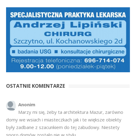
OSTATNIE KOMENTARZE
Anonim
Marzy mi się, żeby ta architektura Mazur, zarówno
domy we wsiach i miasteczkach jak i te większe obiekty
były zadbane z szacunkiem do tej zabudowy. Niestety
sporo domów zostało nie w stylu...