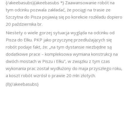
{/akeebasubs}{akeebasubs *} Zaawansowanie robót na
tym odcinku pozwala zakładać, że pociągi na trasie ze
Szczytna do Pisza pojawią się po korekcie rozkładu dopiero
20 października br.
Niestety o wiele gorzej sytuacja wygląda na odcinku od
Pisza do Ełku. PKP jako przyczynę przedłużających się
robót podaje fakt, że: „na tym dystansie niezbędne są
dodatkowe prace – kompleksowa wymiana konstrukcji na
dwóch mostach w Piszu i Ełku”, w związku z tym czas
wykonania prac został wydłużony do maja przyszłego roku,
a koszt robót wzrósł o prawie 20 mln złotych.
(ll){/akeebasubs}