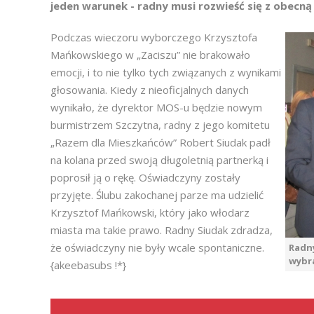
jeden warunek - radny musi rozwieść się z obecną
Podczas wieczoru wyborczego Krzysztofa
Mańkowskiego w „Zaciszu” nie brakowało
emocji, i to nie tylko tych związanych z wynikami
głosowania. Kiedy z nieoficjalnych danych
wynikało, że dyrektor MOS-u będzie nowym
burmistrzem Szczytna, radny z jego komitetu
„Razem dla Mieszkańców” Robert Siudak padł
na kolana przed swoją długoletnią partnerką i
poprosił ją o rękę. Oświadczyny zostały
przyjęte. Ślubu zakochanej parze ma udzielić
Krzysztof Mańkowski, który jako włodarz
miasta ma takie prawo. Radny Siudak zdradza,
że oświadczyny nie były wcale spontaniczne.
Radny
wybr
{akeebasubs !*}