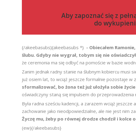
Aby zapoznać się z pełn
do
wykupieni
{/akeebasubs}{akeebasubs *}
- Obiecałem Ramonie, 
ślubu. Gdyby nie wygrał, tobym się nie oświadczył 
że ceremonia ma się odbyć na pomoście w bazie wodne
Zanim jednak radny stanie na ślubnym kobiercu musi si
już osiem lat, to wciąż jeszcze formalnie pozostaje w
sformalizować, bo żona też już ułożyła sobie życi
oświadczyny staną się impulsem do przeprowadzenia
Była radna sześciu kadencji, a zarazem wciąż jeszcze a
zachowanie jako nieodpowiedzialne, ale nie jest nim z
Życzę mu, żeby po równej drodze chodził i kolce o
(ew){/akeebasubs}