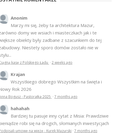
Anonim
Marzy mi się, żeby ta architektura Mazur,
zarówno domy we wsiach i miasteczkach jak i te
większe obiekty były zadbane z szacunkiem do tej
zabudowy. Niestety sporo domów zostało nie w
stylu...
Ciągną kasę z Polskiego Ładu
·
2 weeks ago
Krajan
Wszystkiego dobrego Wszystkim na święta i
Nowy Rok 2026
Anna Bogusz - Pastorałka 2025
·
7 months ago
hahahah
Bardziej tu pasuje inny cytat z Misia: Prawdziwe
pieniądze robi się na drogich, słomianych inwestycjach
Podpisali umowę na wieżę - Kurek Mazurski
·
7 months ago