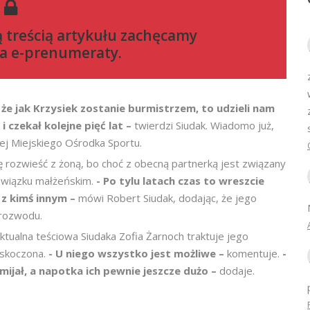
ą treścią artykułu zachęcamy
a e-prenumeraty
.
że jak Krzysiek zostanie burmistrzem, to udzieli nam
i czekał kolejne pięć lat –
twierdzi Siudak. Wiadomo już,
j Miejskiego Ośrodka Sportu.
ę rozwieść z żoną, bo choć z obecną partnerką jest związany
 związku małżeńskim.
- Po tylu latach czas to wreszcie
e z kimś innym –
mówi Robert Siudak, dodając, że jego
 rozwodu.
ktualna teściowa Siudaka Zofia Żarnoch traktuje jego
askoczona.
- U niego wszystko jest możliwe –
komentuje.
-
mijał, a napotka ich pewnie jeszcze dużo –
dodaje.