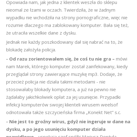
Opowiada nam, jak jedna z klientek weszła do sklepu
nieomal ze łzami w oczach. Twierdziła, że w żadnym
wypadku nie wchodziła na strony pornograficzne, więc nie
rozumie dlaczego ma zablokowany komputer. Bała się też,
że utraciła wszelkie dane z dysku.
Jednak nie każdy poszkodowany dał się nabrać na to, że
blokadę założyła policja.
- Od razu zorientowałem się, że coś tu nie gra –
mówi
nam Marek, którego komputer został zainfekowany, kiedy
przeglądał strony zawierające muzykę mp3. Dodaje, że
przecież policja nie działa takimi metodami - nie
stosowałaby blokady komputera, a już na pewno nie
żądałaby jakichkolwiek opłat za jej usunięcie. Przypadki
infekcji komputerów swojej klienteli wirusem weelsof
odnotowała także szczycieńska firma „Konekt Net” s.c.
- Nie jest to groźny wirus, gdyż nie ingeruje w dane na
dysku, a po jego usunięciu komputer działa
prawidłowo -
uspokaja szef spółki Mariusz Deptuła.