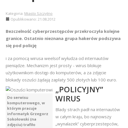
Kategoria:
Miasto Szczytno
Opublikowano: 21.08.2012
Bezczelność cyberprzestępców przekroczyła kolejne
granice. Ostatnio nieznana grupa hakerów podszywa
się pod policję
i za pomocą wirusa weelsof wyłudza od internautów
pieniądze. Mechanizm jest prosty - wirus blokuje
użytkownikom dostęp do komputerów, a za zdjęcie
blokady oszuści żądają zapłaty 500 złotych lub 100 euro.
„POLICYJNY”
WIRUS
Do serwisu
komputerowego, w
którym pracuje
Blady strach padł na internautów
informatyk Grzegorz
w całym kraju, bo najnowszy
Sokołowski (na
„wynalazek” cyberprzestepców,
zdjęciu) trafiło