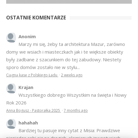
OSTATNIE KOMENTARZE
Anonim
Marzy mi się, żeby ta architektura Mazur, zarówno
domy we wsiach i miasteczkach jak i te większe obiekty
były zadbane z szacunkiem do tej zabudowy. Niestety
sporo domów zostało nie w stylu...
Ciągną kasę z Polskiego Ładu
·
2 weeks ago
Krajan
Wszystkiego dobrego Wszystkim na święta i Nowy
Rok 2026
Anna Bogusz - Pastorałka 2025
·
7 months ago
hahahah
Bardziej tu pasuje inny cytat z Misia: Prawdziwe
pieniądze robi się na drogich, słomianych inwestycjach