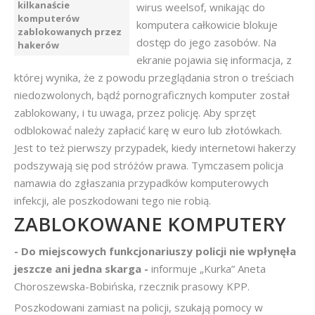
kilkanaście
wirus weelsof, wnikając do
komputerów
komputera całkowicie blokuje
zablokowanych przez
dostęp do jego zasobów. Na
hakerów
ekranie pojawia się informacja, z
której wynika, że z powodu przeglądania stron o treściach
niedozwolonych, bądź pornograficznych komputer został
zablokowany, i tu uwaga, przez policję. Aby sprzęt
odblokować należy zapłacić karę w euro lub złotówkach.
Jest to też pierwszy przypadek, kiedy internetowi hakerzy
podszywają się pod stróżów prawa. Tymczasem policja
namawia do zgłaszania przypadków komputerowych
infekcji, ale poszkodowani tego nie robią.
ZABLOKOWANE KOMPUTERY
- Do miejscowych funkcjonariuszy policji nie wpłynęła
jeszcze ani jedna skarga -
informuje „Kurka” Aneta
Choroszewska-Bobińska, rzecznik prasowy KPP.
Poszkodowani zamiast na policji, szukają pomocy w