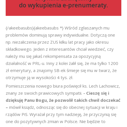
do
wykupienia e-prenumeraty
.
{/akeebasubs}{akeebasubs *} Wśród zgłaszanych mu
problemów dominują sprawy indywidualne. Dotyczą one
np. niezaliczenia przez ZUS kilku lat pracy jako okresu
składkowego. Jeden z interesantów chciał wiedzieć, czy
należy mu się jakaś rekompensata za opozycyjną
działalność w PRL-u. Inny z kolei żalił się, że ma tylko 1200
zł emerytury, a znajomy SB-ek śmieje się mu w twarz, że
otrzymuje ją w wysokości 4 tys. zł.
Pomieszczenia nowego biura poświęcił ks. Lech Lachowicz,
znany ze swoich prawicowych sympatii.
- Cieszę się i
dziękuję Panu Bogu, że pozwolił takich chwil doczekać
–
mówił ksiądz, odnosząc się do obecnej sytuacji w kraju i
rządów PiS. Wyrażał przy tym nadzieję, że przyczynią się
one do pozytywnych zmian w Polsce. Nie będzie to