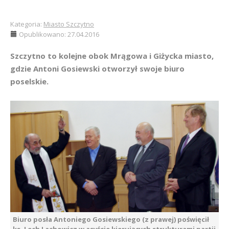
Kategoria:
Miasto Szczytno
Opublikowano: 27.04.2016
Szczytno to kolejne obok Mrągowa i Giżycka miasto,
gdzie Antoni Gosiewski otworzył swoje biuro
poselskie.
Biuro posła Antoniego Gosiewskiego (z prawej) poświęcił
ks. Lech Lachowicz w asyście kierujących strukturami partii