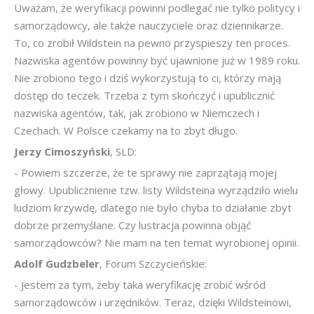
Uważam, że weryfikacji powinni podlegać nie tylko politycy i
samorządowcy, ale także nauczyciele oraz dziennikarze.
To, co zrobił Wildstein na pewno przyspieszy ten proces.
Nazwiska agentów powinny być ujawnione już w 1989 roku.
Nie zrobiono tego i dziś wykorzystują to ci, którzy mają
dostęp do teczek. Trzeba z tym skończyć i upublicznić
nazwiska agentów, tak, jak zrobiono w Niemczech i
Czechach. W Polsce czekamy na to zbyt długo.
Jerzy Cimoszyński
, SLD:
- Powiem szczerze, że te sprawy nie zaprzątają mojej
głowy. Upublicznienie tzw. listy Wildsteina wyrządziło wielu
ludziom krzywdę, dlatego nie było chyba to działanie zbyt
dobrze przemyślane. Czy lustracja powinna objąć
samorządowców? Nie mam na ten temat wyrobionej opinii.
Adolf Gudzbeler
, Forum Szczycieńskie:
- Jestem za tym, żeby taka weryfikację zrobić wśród
samorządowców i urzędników. Teraz, dzięki Wildsteinowi,