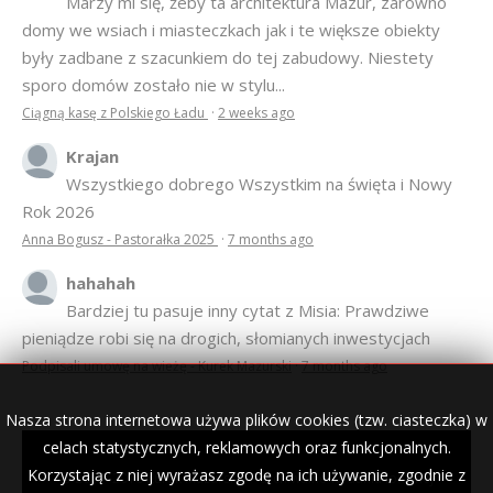
Marzy mi się, żeby ta architektura Mazur, zarówno
domy we wsiach i miasteczkach jak i te większe obiekty
były zadbane z szacunkiem do tej zabudowy. Niestety
sporo domów zostało nie w stylu...
Ciągną kasę z Polskiego Ładu
·
2 weeks ago
Krajan
Wszystkiego dobrego Wszystkim na święta i Nowy
Rok 2026
Anna Bogusz - Pastorałka 2025
·
7 months ago
hahahah
Bardziej tu pasuje inny cytat z Misia: Prawdziwe
pieniądze robi się na drogich, słomianych inwestycjach
Podpisali umowę na wieżę - Kurek Mazurski
·
7 months ago
Nasza strona internetowa używa plików cookies (tzw. ciasteczka) w
celach statystycznych, reklamowych oraz funkcjonalnych.
Korzystając z niej wyrażasz zgodę na ich używanie, zgodnie z
© 2007–2018 Kurek Mazurski — archiwalne wydania lokalnej