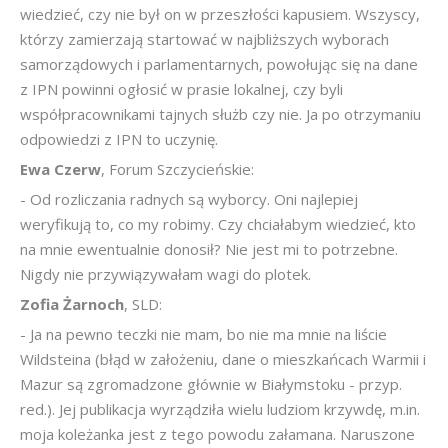
wiedzieć, czy nie był on w przeszłości kapusiem. Wszyscy,
którzy zamierzają startować w najbliższych wyborach
samorządowych i parlamentarnych, powołując się na dane
z IPN powinni ogłosić w prasie lokalnej, czy byli
współpracownikami tajnych służb czy nie. Ja po otrzymaniu
odpowiedzi z IPN to uczynię.
Ewa Czerw
, Forum Szczycieńskie:
- Od rozliczania radnych są wyborcy. Oni najlepiej
weryfikują to, co my robimy. Czy chciałabym wiedzieć, kto
na mnie ewentualnie donosił? Nie jest mi to potrzebne.
Nigdy nie przywiązywałam wagi do plotek.
Zofia Żarnoch
, SLD:
- Ja na pewno teczki nie mam, bo nie ma mnie na liście
Wildsteina (błąd w założeniu, dane o mieszkańcach Warmii i
Mazur są zgromadzone głównie w Białymstoku - przyp.
red.). Jej publikacja wyrządziła wielu ludziom krzywdę, m.in.
moja koleżanka jest z tego powodu załamana. Naruszone