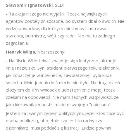
Sławomir Ignatowski
, SLD:
- Ta akcja niczego nie wyjaśni. Teczki największych
agentów zostały zniszczone, bo system dbał o swoich. Nie
widzę powodów, dla których mieliby być lustrowani
starosta, burmistrz, wójt czy radni. Nie ma tu żadnego
zagrożenia.
Henryk Wilga
, niezrzeszony:
- Na "liście Wildsteina" znajduje się identyczne jak moje
imię i nazwisko. Syn, student pierwszego roku elektroniki,
jak zobaczył je w internecie, zawołał żonę i była kupa
śmiechu. Mnie jednak do śmiechu nie było. Na drugi dzień
złożyłem do IPN wniosek o udostępnienie mojej teczki i
czekam na odpowiedź. Nie mam żadnych wątpliwości, że
jako kierownik jednostki miałem swojego "opiekuna".
Jestem za jawnym życiem politycznym, jeżeli ktos chce być
osobą publiczną, obojętnie czy jest to radny czy
dziennikarz, musi poddać się lustracji. Ludzie powinni