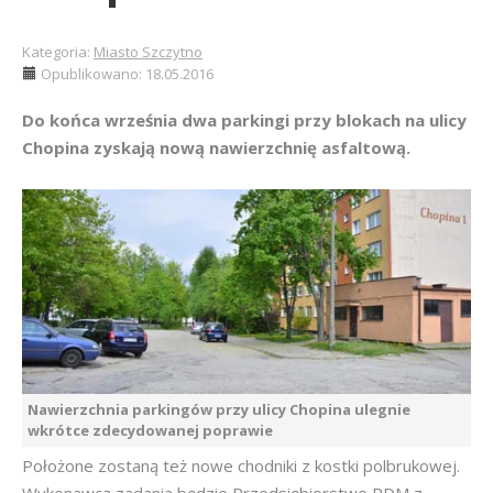
Kategoria:
Miasto Szczytno
Opublikowano: 18.05.2016
Do końca września dwa parkingi przy blokach na ulicy
Chopina zyskają nową nawierzchnię asfaltową.
Nawierzchnia parkingów przy ulicy Chopina ulegnie
wkrótce zdecydowanej poprawie
Położone zostaną też nowe chodniki z kostki polbrukowej.
Wykonawcą zadania będzie Przedsiębiorstwo PDM z