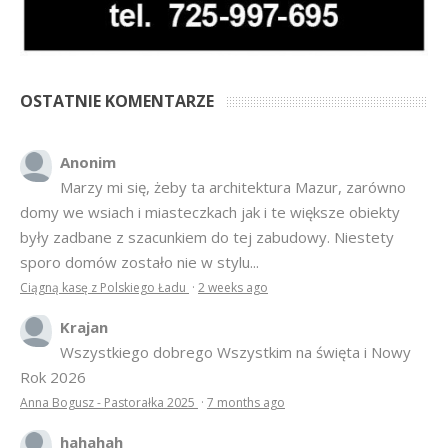
OSTATNIE KOMENTARZE
Anonim
Marzy mi się, żeby ta architektura Mazur, zarówno
domy we wsiach i miasteczkach jak i te większe obiekty
były zadbane z szacunkiem do tej zabudowy. Niestety
sporo domów zostało nie w stylu...
Ciągną kasę z Polskiego Ładu
·
2 weeks ago
Krajan
Wszystkiego dobrego Wszystkim na święta i Nowy
Rok 2026
Anna Bogusz - Pastorałka 2025
·
7 months ago
hahahah