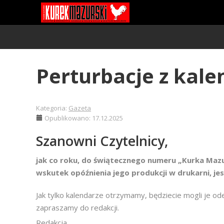
Perturbacje z kal
Kategoria:
Gazeta
Opublikowano: 17.12.2025
Szanowni Czytelnicy,
jak co roku, do świątecznego numeru „Kurka Mazu
wskutek opóźnienia jego produkcji w drukarni, jes
Jak tylko kalendarze otrzymamy, będziecie mogli je odeb
zapraszamy do redakcji.
Redakcja