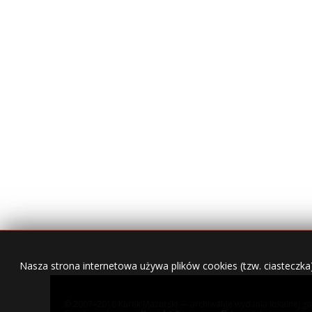
Nasza strona internetowa używa plików cookies (tzw. ciasteczka
© 2007–2018 Kurek Mazurski — archiwalne wydania lokalnej ga