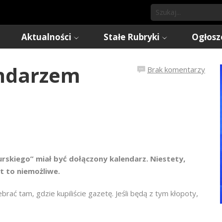
Aktualności
Stałe Rubryki
Ogłosz
endarzem
Brak komentarzy
rskiego” miał być dołączony kalendarz. Niestety,
t to niemożliwe.
rać tam, gdzie kupiliście gazetę. Jeśli będą z tym kłopoty,