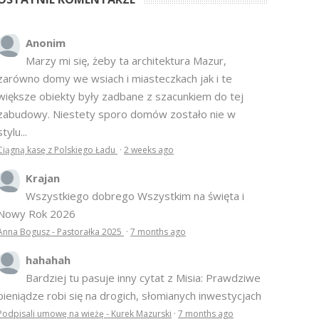
Anonim
Marzy mi się, żeby ta architektura Mazur,
zarówno domy we wsiach i miasteczkach jak i te
większe obiekty były zadbane z szacunkiem do tej
zabudowy. Niestety sporo domów zostało nie w
stylu...
Ciągną kasę z Polskiego Ładu
·
2 weeks ago
Krajan
Wszystkiego dobrego Wszystkim na święta i
Nowy Rok 2026
Anna Bogusz - Pastorałka 2025
·
7 months ago
hahahah
Bardziej tu pasuje inny cytat z Misia: Prawdziwe
pieniądze robi się na drogich, słomianych inwestycjach
Podpisali umowę na wieżę - Kurek Mazurski
·
7 months ago