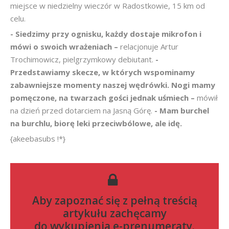
miejsce w niedzielny wieczór w Radostkowie, 15 km od
celu.
- Siedzimy przy ognisku, każdy dostaje mikrofon i
mówi o swoich wrażeniach –
relacjonuje Artur
Trochimowicz, pielgrzymkowy debiutant.
-
Przedstawiamy skecze, w których wspominamy
zabawniejsze momenty naszej wędrówki. Nogi mamy
pomęczone, na twarzach gości jednak uśmiech –
mówił
na dzień przed dotarciem na Jasną Górę.
- Mam burchel
na burchlu, biorę leki przeciwbólowe, ale idę.
{akeebasubs !*}
Aby zapoznać się z pełną treścią
artykułu zachęcamy
do
wykupienia e-prenumeraty
.