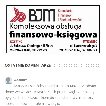
OSTATNIE KOMENTARZE
Anonim
Marzy mi się, żeby ta architektura Mazur, zarówno
domy we wsiach i miasteczkach jak i te większe obiekty
były zadbane z szacunkiem do tej zabudowy. Niestety