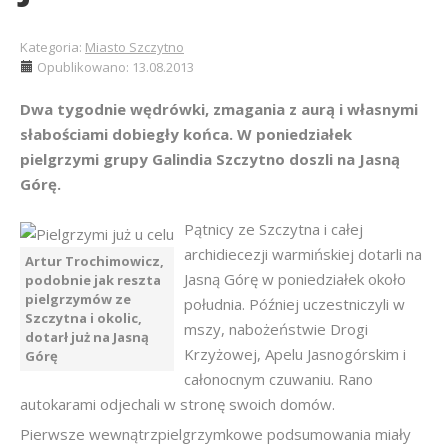
Kategoria:
Miasto Szczytno
Opublikowano: 13.08.2013
Dwa tygodnie wędrówki, zmagania z aurą i własnymi
słabościami dobiegły końca. W poniedziałek
pielgrzymi grupy Galindia Szczytno doszli na Jasną
Górę.
Pątnicy ze Szczytna i całej
archidiecezji warmińskiej dotarli na
Artur Trochimowicz,
Jasną Górę w poniedziałek około
podobnie jak reszta
pielgrzymów ze
południa. Później uczestniczyli w
Szczytna i okolic,
mszy, nabożeństwie Drogi
dotarł już na Jasną
Krzyżowej, Apelu Jasnogórskim i
Górę
całonocnym czuwaniu. Rano
autokarami odjechali w stronę swoich domów.
Pierwsze wewnątrzpielgrzymkowe podsumowania miały