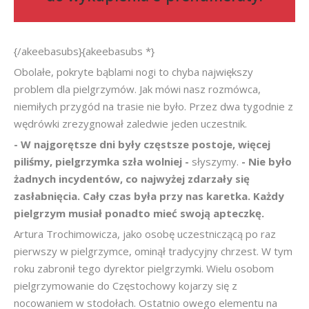
{/akeebasubs}{akeebasubs *}
Obolałe, pokryte bąblami nogi to chyba największy
problem dla pielgrzymów. Jak mówi nasz rozmówca,
niemiłych przygód na trasie nie było. Przez dwa tygodnie z
wędrówki zrezygnował zaledwie jeden uczestnik.
- W najgorętsze dni były częstsze postoje, więcej
piliśmy, pielgrzymka szła wolniej -
słyszymy.
- Nie było
żadnych incydentów, co najwyżej zdarzały się
zasłabnięcia. Cały czas była przy nas karetka. Każdy
pielgrzym musiał ponadto mieć swoją apteczkę.
Artura Trochimowicza, jako osobę uczestniczącą po raz
pierwszy w pielgrzymce, ominął tradycyjny chrzest. W tym
roku zabronił tego dyrektor pielgrzymki. Wielu osobom
pielgrzymowanie do Częstochowy kojarzy się z
nocowaniem w stodołach. Ostatnio owego elementu na