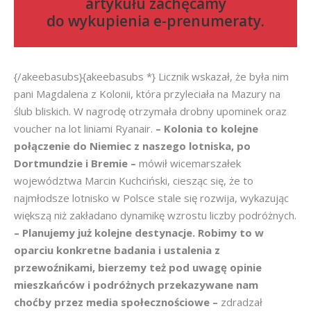
artykułu zachęcamy
do
wykupienia e-prenumeraty
.
{/akeebasubs}{akeebasubs *} Licznik wskazał, że była nim
pani Magdalena z Kolonii, która przyleciała na Mazury na
ślub bliskich. W nagrodę otrzymała drobny upominek oraz
voucher na lot liniami Ryanair.
– Kolonia to kolejne
połączenie do Niemiec z naszego lotniska, po
Dortmundzie i Bremie –
mówił wicemarszałek
województwa Marcin Kuchciński, ciesząc się, że to
najmłodsze lotnisko w Polsce stale się rozwija, wykazując
większą niż zakładano dynamikę wzrostu liczby podróżnych.
– Planujemy już kolejne destynacje. Robimy to w
oparciu konkretne badania i ustalenia z
przewoźnikami, bierzemy też pod uwagę opinie
mieszkańców i podróżnych przekazywane nam
choćby przez media społecznościowe –
zdradzał