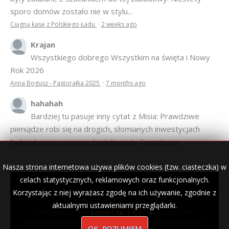
sporo domów zostało nie w stylu...
Ciągną kasę z Polskiego Ładu
·
2 weeks ago
Krajan
Wszystkiego dobrego Wszystkim na święta i Nowy
Rok 2026
Anna Bogusz - Pastorałka 2025
·
7 months ago
hahahah
Bardziej tu pasuje inny cytat z Misia: Prawdziwe
pieniądze robi się na drogich, słomianych inwestycjach
Podpisali umowę na wieżę - Kurek Mazurski
·
7 months ago
Nasza strona internetowa używa plików cookies (tzw. ciasteczka) w
celach statystycznych, reklamowych oraz funkcjonalnych.
Korzystając z niej wyrażasz zgodę na ich używanie, zgodnie z
© 2007–2018 Kurek Mazurski — archiwalne wydania lokalnej
gazety.
aktualnymi ustawieniami przeglądarki.
Opieka techniczna:
Konekt Sp. z o.o.
- kasy fiskalne,
terminale płatnicze, usługi IT, wizytówki w lokalnych domenach
OK, ROZUMIEM