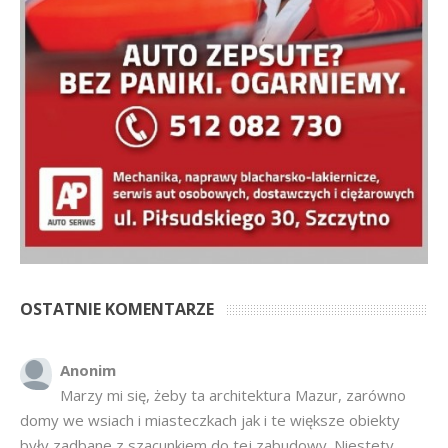
OSTATNIE KOMENTARZE
Anonim
Marzy mi się, żeby ta architektura Mazur, zarówno
domy we wsiach i miasteczkach jak i te większe obiekty
były zadbane z szacunkiem do tej zabudowy. Niestety