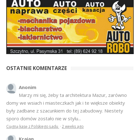
OSTATNIE KOMENTARZE
Anonim
Marzy mi się, żeby ta architektura Mazur, zarówno
domy we wsiach i miasteczkach jak i te większe obiekty
były zadbane z szacunkiem do tej zabudowy. Niestety
sporo domów zostało nie w stylu...
Ciągną kasę z Polskiego Ładu
·
2 weeks ago
Krajan