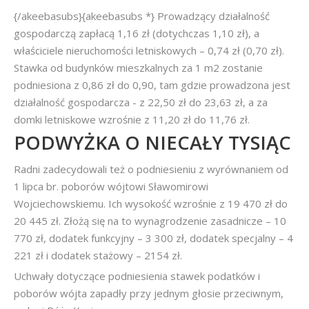
{/akeebasubs}{akeebasubs *} Prowadzący działalność
gospodarczą zapłacą 1,16 zł (dotychczas 1,10 zł), a
właściciele nieruchomości letniskowych – 0,74 zł (0,70 zł).
Stawka od budynków mieszkalnych za 1 m2 zostanie
podniesiona z 0,86 zł do 0,90, tam gdzie prowadzona jest
działalność gospodarcza - z 22,50 zł do 23,63 zł, a za
domki letniskowe wzrośnie z 11,20 zł do 11,76 zł.
PODWYŻKA O NIECAŁY TYSIĄC
Radni zadecydowali też o podniesieniu z wyrównaniem od
1 lipca br. poborów wójtowi Sławomirowi
Wojciechowskiemu. Ich wysokość wzrośnie z 19 470 zł do
20 445 zł. Złożą się na to wynagrodzenie zasadnicze – 10
770 zł, dodatek funkcyjny – 3 300 zł, dodatek specjalny – 4
221 zł i dodatek stażowy – 2154 zł.
Uchwały dotyczące podniesienia stawek podatków i
poborów wójta zapadły przy jednym głosie przeciwnym,