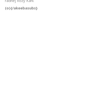
radnej Róży Kani.
(o){/akeebasubs}