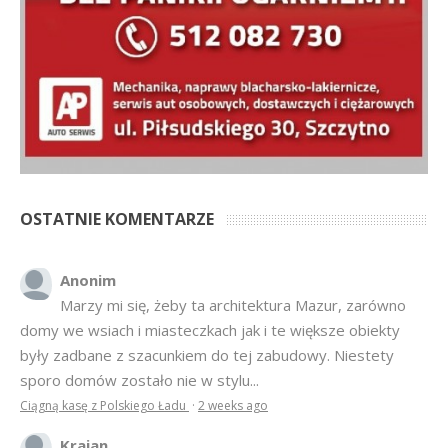
OSTATNIE KOMENTARZE
Anonim
Marzy mi się, żeby ta architektura Mazur, zarówno
domy we wsiach i miasteczkach jak i te większe obiekty
były zadbane z szacunkiem do tej zabudowy. Niestety
sporo domów zostało nie w stylu...
Ciągną kasę z Polskiego Ładu
·
2 weeks ago
Krajan