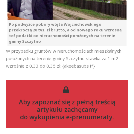
Po podwyżce pobory wójta Wojciechowskiego
przekroczą 20 tys. zł brutto, a od nowego roku wzrosną
też podatki od nieruchomości położonych na terenie
gminy Szczytno
W przypadku gruntów w nieruchomościach mieszkalnych
położonych na terenie gminy Szczytno stawka za 1 m2
wzrośnie z 0,33 do 0,35 zł. {akeebasubs !*}
Aby zapoznać się z pełną treścią
artykułu zachęcamy
do
wykupienia e-prenumeraty
.