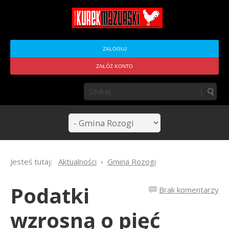
ZALOGUJ
ZAŁÓŻ KONTO
Jesteś tutaj:
Aktualności
Gmina Rozogi
Podatki
Brak komentarzy
wzrosną o pięć