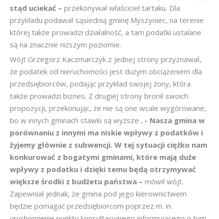
stąd uciekać –
przekonywał właściciel tartaku. Dla
przykładu podawał sąsiednią gminę Myszyniec, na terenie
której także prowadzi działalność, a tam podatki ustalane
są na znacznie niższym poziomie.
Wójt Grzegorz Kaczmarczyk z jednej strony przyznawał,
że podatek od nieruchomości jest dużym obciążeniem dla
przedsiębiorców, podając przykład swojej żony, która
także prowadzi biznes. Z drugiej strony bronił swoich
propozycji, przekonując, że nie są one wcale wygórowane,
bo w innych gminach stawki są wyższe
. - Nasza gmina w
porównaniu z innymi ma niskie wpływy z podatków i
żyjemy głównie z subwencji. W tej sytuacji ciężko nam
konkurować z bogatymi gminami, które mają duże
wpływy z podatku i dzięki temu będą otrzymywać
większe środki z budżetu państwa –
mówił wójt.
Zapewniał jednak, że gmina pod jego kierownictwem
będzie pomagać przedsiębiorcom poprzez m. in.
uruchomienie punktu konsultacyjnego informującego o tym