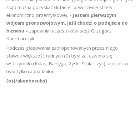
skąd można pozyskać dotacje i utworzenie strefy
ekonomiczno-przemysłowej.
- Jestem pierwszym
wójtem prorozwojowym, jeśli chodzi o podejście do
biznesu –
zapewniał uczestników sesji Grzegorz
Kaczmarczyk.
Podczas głosowania zaproponowanych przez niego
stawek większość radnych (9) była za, czworo się
wstrzymało (Kulas, Bałdyga, Zyśk i Stolarczyk), a przeciw
była tylko radna Malon.
(o){/akeebasubs}