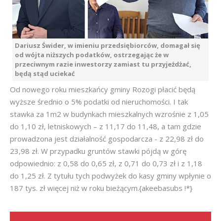
Dariusz Świder, w imieniu przedsiębiorców, domagał się
od wójta niższych podatków, ostrzegając że w
przeciwnym razie inwestorzy zamiast tu przyjeżdżać,
będą stąd uciekać
Od nowego roku mieszkańcy gminy Rozogi płacić będą
wyższe średnio o 5% podatki od nieruchomości. I tak
stawka za 1m2 w budynkach mieszkalnych wzrośnie z 1,05
do 1,10 zł, letniskowych – z 11,17 do 11,48, a tam gdzie
prowadzona jest działalność gospodarcza - z 22,98 zł do
23,98 zł. W przypadku gruntów stawki pójdą w górę
odpowiednio: z 0,58 do 0,65 zł, z 0,71 do 0,73 zł i z 1,18
do 1,25 zł. Z tytułu tych podwyżek do kasy gminy wpłynie o
187 tys. zł więcej niż w roku bieżącym.{akeebasubs !*}