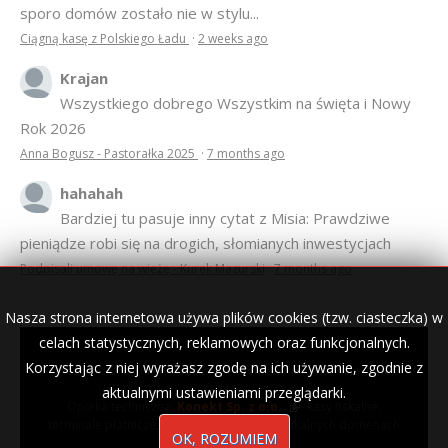
sporo domów zostało nie w stylu...
Ciągną kasę z Polskiego Ładu
·
2 weeks ago
Krajan
Wszystkiego dobrego Wszystkim na święta i Nowy
Rok 2026
Anna Bogusz - Pastorałka 2025
·
7 months ago
hahahah
Bardziej tu pasuje inny cytat z Misia: Prawdziwe
pieniądze robi się na drogich, słomianych inwestycjach
Podpisali umowę na wieżę - Kurek Mazurski
·
7 months ago
Nasza strona internetowa używa plików cookies (tzw. ciasteczka) w
celach statystycznych, reklamowych oraz funkcjonalnych.
Korzystając z niej wyrażasz zgodę na ich używanie, zgodnie z
© 2007–2018 Kurek Mazurski — archiwalne wydania lokalnej
gazety.
aktualnymi ustawieniami przeglądarki.
Opieka techniczna:
Konekt Sp. z o.o.
- kasy fiskalne,
terminale płatnicze, usługi IT, wizytówki w lokalnych domenach
OK, ROZUMIEM