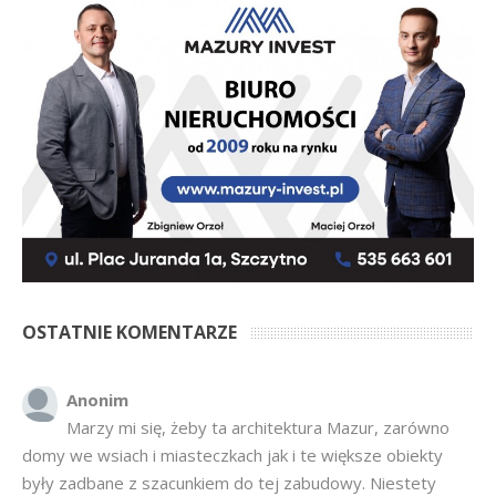
OSTATNIE KOMENTARZE
Anonim
Marzy mi się, żeby ta architektura Mazur, zarówno
domy we wsiach i miasteczkach jak i te większe obiekty
były zadbane z szacunkiem do tej zabudowy. Niestety