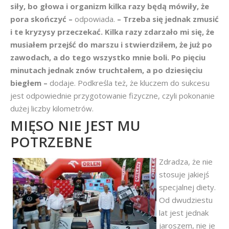
siły, bo głowa i organizm kilka razy będą mówiły, że
pora skończyć –
odpowiada.
– Trzeba się jednak zmusić
i te kryzysy przeczekać. Kilka razy zdarzało mi się, że
musiałem przejść do marszu i stwierdziłem, że już po
zawodach, a do tego wszystko mnie boli. Po pięciu
minutach jednak znów truchtałem, a po dziesięciu
biegłem –
dodaje. Podkreśla też, że kluczem do sukcesu
jest odpowiednie przygotowanie fizyczne, czyli pokonanie
dużej liczby kilometrów.
MIĘSO NIE JEST MU
POTRZEBNE
Zdradza, że nie
stosuje jakiejś
specjalnej diety.
Od dwudziestu
lat jest jednak
jaroszem, nie je