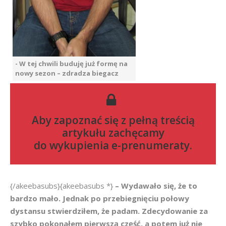
- W tej chwili buduję już formę na
nowy sezon – zdradza biegacz
Aby zapoznać się z pełną treścią
artykułu zachęcamy
do
wykupienia e-prenumeraty
.
{/akeebasubs}{akeebasubs *}
– Wydawało się, że to
bardzo mało. Jednak po przebiegnięciu połowy
dystansu stwierdziłem, że padam. Zdecydowanie za
szybko pokonałem pierwszą część, a potem już nie