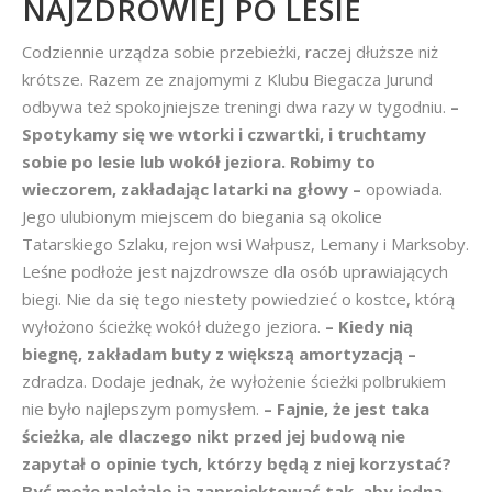
NAJZDROWIEJ PO LESIE
Codziennie urządza sobie przebieżki, raczej dłuższe niż
krótsze. Razem ze znajomymi z Klubu Biegacza Jurund
odbywa też spokojniejsze treningi dwa razy w tygodniu.
–
Spotykamy się we wtorki i czwartki, i truchtamy
sobie po lesie lub wokół jeziora. Robimy to
wieczorem, zakładając latarki na głowy –
opowiada.
Jego ulubionym miejscem do biegania są okolice
Tatarskiego Szlaku, rejon wsi Wałpusz, Lemany i Marksoby.
Leśne podłoże jest najzdrowsze dla osób uprawiających
biegi. Nie da się tego niestety powiedzieć o kostce, którą
wyłożono ścieżkę wokół dużego jeziora.
– Kiedy nią
biegnę, zakładam buty z większą amortyzacją –
zdradza. Dodaje jednak, że wyłożenie ścieżki polbrukiem
nie było najlepszym pomysłem.
– Fajnie, że jest taka
ścieżka, ale dlaczego nikt przed jej budową nie
zapytał o opinie tych, którzy będą z niej korzystać?
Być może należało ją zaprojektować tak, aby jedna