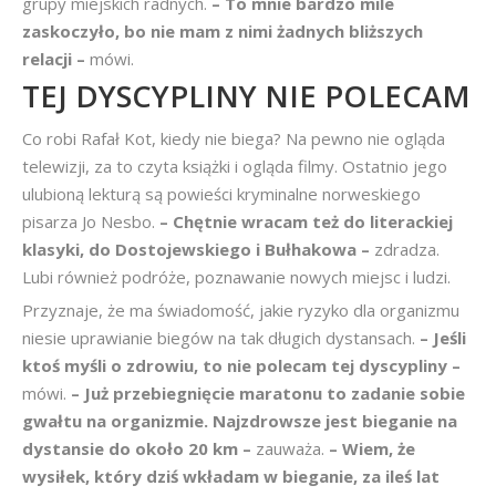
grupy miejskich radnych.
– To mnie bardzo mile
zaskoczyło, bo nie mam z nimi żadnych bliższych
relacji –
mówi.
TEJ DYSCYPLINY NIE POLECAM
Co robi Rafał Kot, kiedy nie biega? Na pewno nie ogląda
telewizji, za to czyta książki i ogląda filmy. Ostatnio jego
ulubioną lekturą są powieści kryminalne norweskiego
pisarza Jo Nesbo.
– Chętnie wracam też do literackiej
klasyki, do Dostojewskiego i Bułhakowa –
zdradza.
Lubi również podróże, poznawanie nowych miejsc i ludzi.
Przyznaje, że ma świadomość, jakie ryzyko dla organizmu
niesie uprawianie biegów na tak długich dystansach.
– Jeśli
ktoś myśli o zdrowiu, to nie polecam tej dyscypliny –
mówi.
– Już przebiegnięcie maratonu to zadanie sobie
gwałtu na organizmie. Najzdrowsze jest bieganie na
dystansie do około 20 km –
zauważa.
– Wiem, że
wysiłek, który dziś wkładam w bieganie, za ileś lat