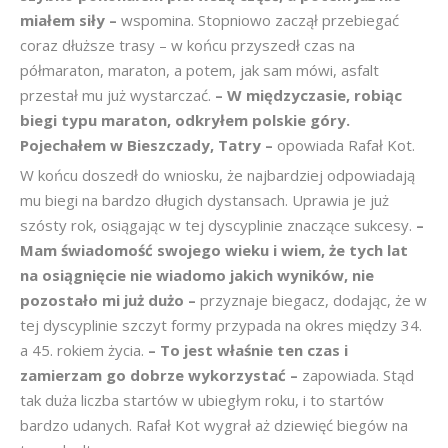
miałem siły –
wspomina. Stopniowo zaczął przebiegać
coraz dłuższe trasy – w końcu przyszedł czas na
półmaraton, maraton, a potem, jak sam mówi, asfalt
przestał mu już wystarczać.
– W międzyczasie, robiąc
biegi typu maraton, odkryłem polskie góry.
Pojechałem w Bieszczady, Tatry –
opowiada Rafał Kot.
W końcu doszedł do wniosku, że najbardziej odpowiadają
mu biegi na bardzo długich dystansach. Uprawia je już
szósty rok, osiągając w tej dyscyplinie znaczące sukcesy.
–
Mam świadomość swojego wieku i wiem, że tych lat
na osiągnięcie nie wiadomo jakich wyników, nie
pozostało mi już dużo –
przyznaje biegacz, dodając, że w
tej dyscyplinie szczyt formy przypada na okres między 34.
a 45. rokiem życia.
– To jest właśnie ten czas i
zamierzam go dobrze wykorzystać –
zapowiada. Stąd
tak duża liczba startów w ubiegłym roku, i to startów
bardzo udanych. Rafał Kot wygrał aż dziewięć biegów na