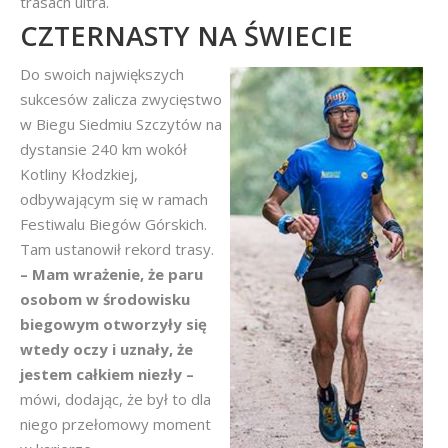
trasach ultra.
CZTERNASTY NA ŚWIECIE
Do swoich największych
sukcesów zalicza zwycięstwo
w Biegu Siedmiu Szczytów na
dystansie 240 km wokół
Kotliny Kłodzkiej,
odbywającym się w ramach
Festiwalu Biegów Górskich.
Tam ustanowił rekord trasy.
– Mam wrażenie, że paru
osobom w środowisku
biegowym otworzyły się
wtedy oczy i uznały, że
jestem całkiem niezły –
mówi, dodając, że był to dla
niego przełomowy moment