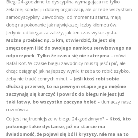
Biegi 24-godzinne to dyscyplina wymagająca nie tylko
żelaznej kondycji i dobrej organizacji, ale przede wszystkim
samodyscypliny. Zawodnicy, od momentu startu, mają
dobę na pokonanie jak największej liczby kilometrów.
Jedynie od biegacza zależy, jak ten czas wykorzysta.
–
Można przebiec np. 5 km, stwierdzić, że jest się
zmęczonym i iść do swojego namiotu serwisowego na
odpoczynek. Tylko że czasu się nie zatrzyma –
mówi
Rafał Kot. W czasie biegu zawodnicy muszą jeść i pić, ale
chcąc osiągnąć jak najlepszy wyniki trzeba to robić szybko,
żeby nie tracić cennych minut.
– Jeśli ktoś robi sobie
dłuższą przerwę, to na pewnym etapie jego mięśnie
zaczynają się kurczyć i powrót do biegu nie jest już
taki łatwy, bo wszystko zaczyna boleć –
tłumaczy nasz
rozmówca.
Co jest najtrudniejsze w biegu 24-godzinnym?
– Ktoś, kto
pokonuje takie dystanse, już na starcie ma
świadomość, że pojawi się ból i kryzysy. Nie ma na to