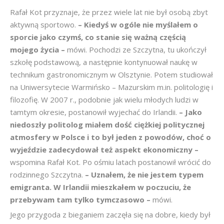
Rafał Kot przyznaje, że przez wiele lat nie był osobą zbyt
aktywną sportowo.
– Kiedyś w ogóle nie myślałem o
sporcie jako czymś, co stanie się ważną częścią
mojego życia –
mówi. Pochodzi ze Szczytna, tu ukończył
szkołę podstawową, a następnie kontynuował naukę w
technikum gastronomicznym w Olsztynie. Potem studiował
na Uniwersytecie Warmińsko – Mazurskim m.in. politologię i
filozofię. W 2007 r., podobnie jak wielu młodych ludzi w
tamtym okresie, postanowił wyjechać do Irlandii.
– Jako
niedoszły politolog miałem dość ciężkiej politycznej
atmosfery w Polsce i to był jeden z powodów, choć o
wyjeździe zadecydował też aspekt ekonomiczny –
wspomina Rafał Kot. Po ośmiu latach postanowił wrócić do
rodzinnego Szczytna.
– Uznałem, że nie jestem typem
emigranta. W Irlandii mieszkałem w poczuciu, że
przebywam tam tylko tymczasowo –
mówi.
Jego przygoda z bieganiem zaczęła się na dobre, kiedy był